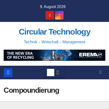
Zum
9. August 2026
Inhalt
springen
Circular Technology
Technik – Wirtschaft – Management
Compoundierung