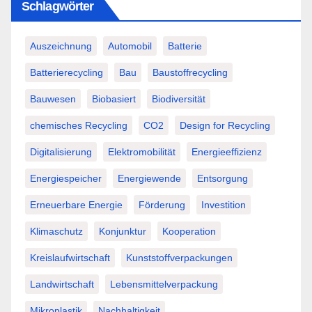
Schlagwörter
Auszeichnung
Automobil
Batterie
Batterierecycling
Bau
Baustoffrecycling
Bauwesen
Biobasiert
Biodiversität
chemisches Recycling
CO2
Design for Recycling
Digitalisierung
Elektromobilität
Energieeffizienz
Energiespeicher
Energiewende
Entsorgung
Erneuerbare Energie
Förderung
Investition
Klimaschutz
Konjunktur
Kooperation
Kreislaufwirtschaft
Kunststoffverpackungen
Landwirtschaft
Lebensmittelverpackung
Mikroplastik
Nachhaltigkeit