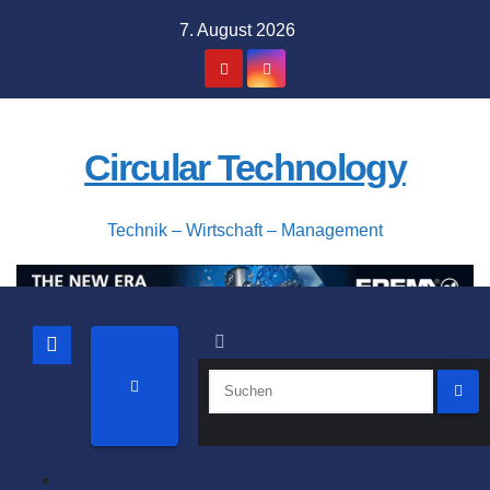
Zum
7. August 2026
Inhalt
springen
Circular Technology
Technik – Wirtschaft – Management