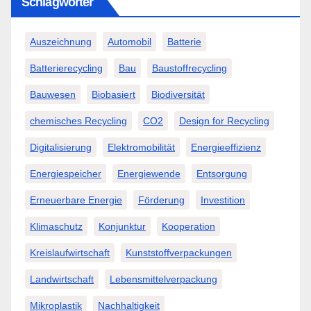
Schlagwörter
Auszeichnung
Automobil
Batterie
Batterierecycling
Bau
Baustoffrecycling
Bauwesen
Biobasiert
Biodiversität
chemisches Recycling
CO2
Design for Recycling
Digitalisierung
Elektromobilität
Energieeffizienz
Energiespeicher
Energiewende
Entsorgung
Erneuerbare Energie
Förderung
Investition
Klimaschutz
Konjunktur
Kooperation
Kreislaufwirtschaft
Kunststoffverpackungen
Landwirtschaft
Lebensmittelverpackung
Mikroplastik
Nachhaltigkeit