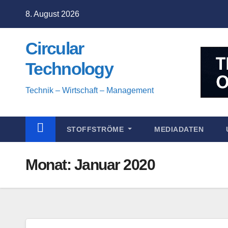
Zum
8. August 2026
Inhalt
springen
Circular
Technology
Technik – Wirtschaft – Management
STOFFSTRÖME
MEDIADATEN
Monat:
Januar 2020