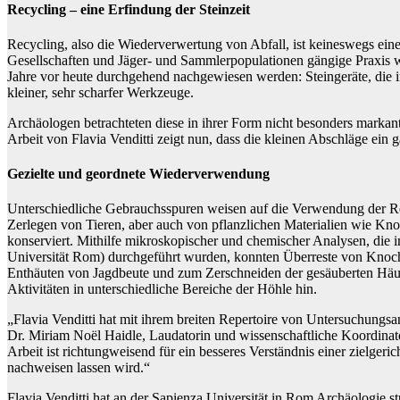
Recycling – eine Erfindung der Steinzeit
Recycling, also die Wiederverwertung von Abfall, ist keineswegs eine 
Gesellschaften und Jäger- und Sammlerpopulationen gängige Praxis wa
Jahre vor heute durchgehend nachgewiesen werden: Steingeräte, die i
kleiner, sehr scharfer Werkzeuge.
Archäologen betrachteten diese in ihrer Form nicht besonders markan
Arbeit von Flavia Venditti zeigt nun, dass die kleinen Abschläge ein
Gezielte und geordnete Wiederverwendung
Unterschiedliche Gebrauchsspuren weisen auf die Verwendung der Re
Zerlegen von Tieren, aber auch von pflanzlichen Materialien wie Kn
konserviert. Mithilfe mikroskopischer und chemischer Analysen, die i
Universität Rom) durchgeführt wurden, konnten Überreste von Knoch
Enthäuten von Jagdbeute und zum Zerschneiden der gesäuberten Häute.
Aktivitäten in unterschiedliche Bereiche der Höhle hin.
„Flavia Venditti hat mit ihrem breiten Repertoire von Untersuchungs
Dr. Miriam Noël Haidle, Laudatorin und wissenschaftliche Koordinat
Arbeit ist richtungweisend für ein besseres Verständnis einer zielger
nachweisen lassen wird.“
Flavia Venditti hat an der Sapienza Universität in Rom Archäologie s