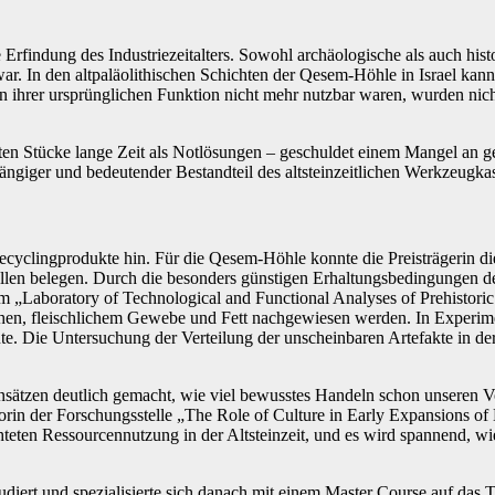
Erfindung des Industriezeitalters. Sowohl archäologische als auch hist
r. In den altpaläolithischen Schichten der Qesem-Höhle in Israel kann
n ihrer ursprünglichen Funktion nicht mehr nutzbar waren, wurden nic
ten Stücke lange Zeit als Notlösungen ‒ geschuldet einem Mangel an g
 gängiger und bedeutender Bestandteil des altsteinzeitlichen Werkzeugk
cyclingprodukte hin. Für die Qesem-Höhle konnte die Preisträgerin d
ollen belegen. Durch die besonders günstigen Erhaltungsbedingungen d
m „Laboratory of Technological and Functional Analyses of Prehistoric
en, fleischlichem Gewebe und Fett nachgewiesen werden. In Experimen
 Die Untersuchung der Verteilung der unscheinbaren Artefakte in der 
ansätzen deutlich gemacht, wie viel bewusstes Handeln schon unseren 
orin der Forschungsstelle „The Role of Culture in Early Expansions o
ichteten Ressourcennutzung in der Altsteinzeit, und es wird spannend, w
tudiert und spezialisierte sich danach mit einem Master Course auf das 