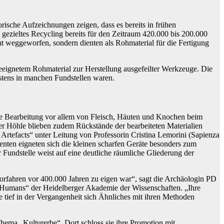
orische Aufzeichnungen zeigen, dass es bereits in frühen
 gezieltes Recycling bereits für den Zeitraum 420.000 bis 200.000
ht weggeworfen, sondern dienten als Rohmaterial für die Fertigung
eeignetem Rohmaterial zur Herstellung ausgefeilter Werkzeuge. Die
astens in manchen Fundstellen waren.
ie Bearbeitung vor allem von Fleisch, Häuten und Knochen beim
er Höhle blieben zudem Rückstände der bearbeiteten Materialien
 Artefacts“ unter Leitung von Professorin Cristina Lemorini (Sapienza
ten eigneten sich die kleinen scharfen Geräte besonders zum
Fundstelle weist auf eine deutliche räumliche Gliederung der
Vorfahren vor 400.000 Jahren zu eigen war“, sagt die Archäologin PD
f Humans“ der Heidelberger Akademie der Wissenschaften. „Ihre
ie tief in der Vergangenheit sich Ähnliches mit ihren Methoden
Thema „Kulturerbe“. Dort schloss sie ihre Promotion mit