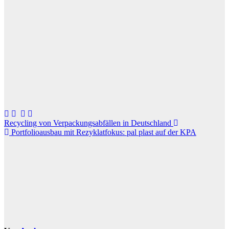
Beitragsnavigation
Recycling von Verpackungsabfällen in Deutschland
Portfolioausbau mit Rezyklatfokus: pal plast auf der KPA