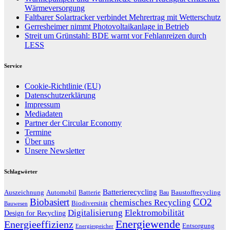
Wärmeversorgung
Faltbarer Solartracker verbindet Mehrertrag mit Wetterschutz
Gerresheimer nimmt Photovoltaikanlage in Betrieb
Streit um Grünstahl: BDE warnt vor Fehlanreizen durch
LESS
Service
Cookie-Richtlinie (EU)
Datenschutzerklärung
Impressum
Mediadaten
Partner der Circular Economy
Termine
Über uns
Unsere Newsletter
Schlagwörter
Batterierecycling
Auszeichnung
Baustoffrecycling
Automobil
Batterie
Bau
Biobasiert
CO2
chemisches Recycling
Biodiversität
Bauwesen
Digitalisierung
Elektromobilität
Design for Recycling
Energiewende
Energieeffizienz
Entsorgung
Energiespeicher