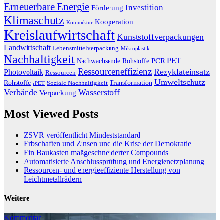
Erneuerbare Energie
Investition
Förderung
Klimaschutz
Kooperation
Konjunktur
Kreislaufwirtschaft
Kunststoffverpackungen
Landwirtschaft
Lebensmittelverpackung
Mikroplastik
Nachhaltigkeit
PET
Nachwachsende Rohstoffe
PCR
Ressourceneffizienz
Rezyklateinsatz
Photovoltaik
Ressourcen
Umweltschutz
Transformation
Rohstoffe
Soziale Nachhaltigkeit
rPET
Verbände
Wasserstoff
Verpackung
Most Viewed Posts
ZSVR veröffentlicht Mindeststandard
Erbschaften und Zinsen und die Krise der Demokratie
Ein Baukasten maßgeschneiderter Compounds
Automatisierte Anschlussprüfung und Energienetzplanung
Ressourcen- und energieeffiziente Herstellung von
Leichtmetallrädern
Weitere
Kommentar