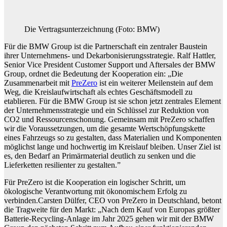
Die Vertragsunterzeichnung (Foto: BMW)
Für die BMW Group ist die Partnerschaft ein zentraler Baustein
ihrer Unternehmens- und Dekarbonisierungsstrategie. Ralf Hattler,
Senior Vice President Customer Support und Aftersales der BMW
Group, ordnet die Bedeutung der Kooperation ein: „Die
Zusammenarbeit mit
PreZero
ist ein weiterer Meilenstein auf dem
Weg, die Kreislaufwirtschaft als echtes Geschäftsmodell zu
etablieren. Für die BMW Group ist sie schon jetzt zentrales Element
der Unternehmensstrategie und ein Schlüssel zur Reduktion von
CO2 und Ressourcenschonung. Gemeinsam mit PreZero schaffen
wir die Voraussetzungen, um die gesamte Wertschöpfungskette
eines Fahrzeugs so zu gestalten, dass Materialien und Komponenten
möglichst lange und hochwertig im Kreislauf bleiben. Unser Ziel ist
es, den Bedarf an Primärmaterial deutlich zu senken und die
Lieferketten resilienter zu gestalten.”
Für PreZero ist die Kooperation ein logischer Schritt, um
ökologische Verantwortung mit ökonomischem Erfolg zu
verbinden.Carsten Dülfer, CEO von PreZero in Deutschland, betont
die Tragweite für den Markt: „Nach dem Kauf von Europas größter
Batterie-Recycling-Anlage im Jahr 2025 gehen wir mit der BMW