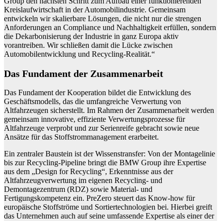
Group den nächsten Schritt zum Aufbau einer funktionierenden
Kreislaufwirtschaft in der Automobilindustrie. Gemeinsam
entwickeln wir skalierbare Lösungen, die nicht nur die strengen
Anforderungen an Compliance und Nachhaltigkeit erfüllen, sondern
die Dekarbonisierung der Industrie in ganz Europa aktiv
vorantreiben. Wir schließen damit die Lücke zwischen
Automobilentwicklung und Recycling-Realität.“
Das Fundament der Zusammenarbeit
Das Fundament der Kooperation bildet die Entwicklung des
Geschäftsmodells, das die umfangreiche Verwertung von
Altfahrzeugen sicherstellt. Im Rahmen der Zusammenarbeit werden
gemeinsam innovative, effiziente Verwertungsprozesse für
Altfahrzeuge verprobt und zur Serienreife gebracht sowie neue
Ansätze für das Stoffstrommanagement erarbeitet.
Ein zentraler Baustein ist der Wissenstransfer: Von der Montagelinie
bis zur Recycling-Pipeline bringt die BMW Group ihre Expertise
aus dem „Design for Recycling“, Erkenntnisse aus der
Altfahrzeugverwertung im eigenen Recycling- und
Demontagezentrum (RDZ) sowie Material- und
Fertigungskompetenz ein. PreZero steuert das Know-how für
europäische Stoffströme und Sortiertechnologien bei. Hierbei greift
das Unternehmen auch auf seine umfassende Expertise als einer der