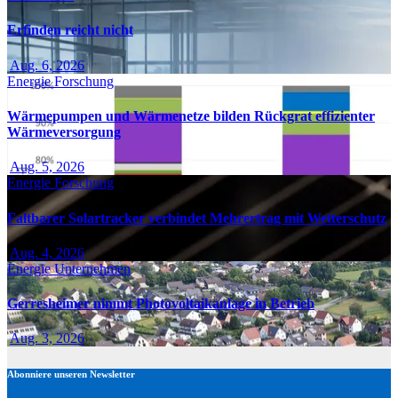
Erfinden reicht nicht
Aug. 6, 2026
Energie
Forschung
Wärmepumpen und Wärmenetze bilden Rückgrat effizienter
Wärmeversorgung
Aug. 5, 2026
Energie
Forschung
Faltbarer Solartracker verbindet Mehrertrag mit Wetterschutz
Aug. 4, 2026
Energie
Unternehmen
Gerresheimer nimmt Photovoltaikanlage in Betrieb
Aug. 3, 2026
Abonniere unseren Newsletter