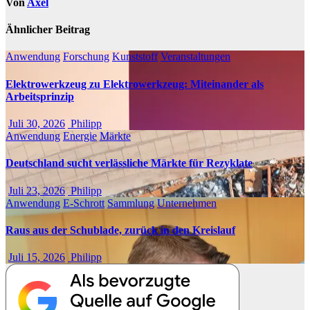
Von
Axel
Ähnlicher Beitrag
Anwendung
Forschung
Kunststoff
Veranstaltungen
Elektrowerkzeug zu Elektrowerkzeug: Miteinander als
Arbeitsprinzip
Juli 30, 2026
Philipp
Anwendung
Energie
Märkte
Deutschland sucht verlässliche Märkte für Rezyklate
Juli 23, 2026
Philipp
Anwendung
E-Schrott
Sammlung
Unternehmen
Raus aus der Schublade, zurück in den Kreislauf
Juli 15, 2026
Philipp