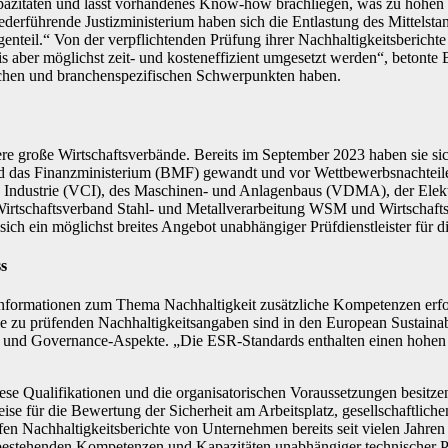
zitäten und lässt vorhandenes Know-how brachliegen, was zu hohen K
rführende Justizministerium haben sich die Entlastung des Mittelstan
teil.“ Von der verpflichtenden Prüfung ihrer Nachhaltigkeitsberichte 
xis aber möglichst zeit- und kosteneffizient umgesetzt werden“, betonte
ischen und branchenspezifischen Schwerpunkten haben.
 große Wirtschaftsverbände. Bereits im September 2023 haben sie si
 das Finanzministerium (BMF) gewandt und vor Wettbewerbsnachteile
ndustrie (VCI), des Maschinen- und Anlagenbaus (VDMA), der Elektro
(Wirtschaftsverband Stahl- und Metallverarbeitung WSM und Wirtschafts
sich ein möglichst breites Angebot unabhängiger Prüfdienstleister für 
ss
nformationen zum Thema Nachhaltigkeit zusätzliche Kompetenzen erforde
e zu prüfenden Nachhaltigkeitsangaben sind in den European Sustaina
nd Governance-Aspekte. „Die ESR-Standards enthalten einen hohen te
 diese Qualifikationen und die organisatorischen Voraussetzungen besi
ise für die Bewertung der Sicherheit am Arbeitsplatz, gesellschaftl
Nachhaltigkeitsberichte von Unternehmen bereits seit vielen Jahren au
bestehenden Kompetenzen und Kapazitäten unabhängiger technischer Prüf