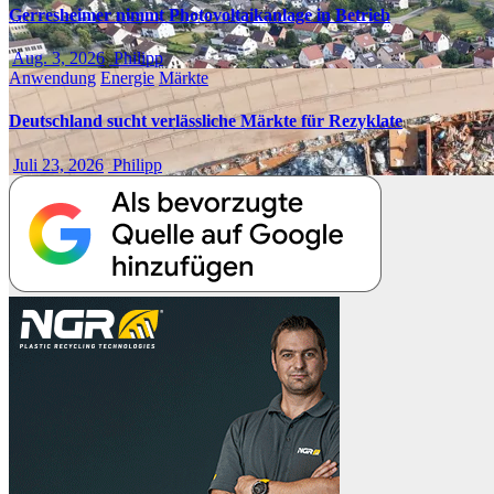
Gerresheimer nimmt Photovoltaikanlage in Betrieb
Aug. 3, 2026
Philipp
Anwendung
Energie
Märkte
Deutschland sucht verlässliche Märkte für Rezyklate
Juli 23, 2026
Philipp