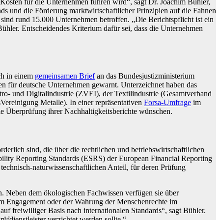
osten für die Unternehmen führen wird“, sagt Dr. Joachim Bühler,
ds und die Förderung marktwirtschaftlicher Prinzipien auf die Fahnen
sind rund 15.000 Unternehmen betroffen. „Die Berichtspflicht ist ein
 Bühler. Entscheidendes Kriterium dafür sei, dass die Unternehmen
ch in einem
gemeinsamen Brief
an das Bundesjustizministerium
n für deutsche Unternehmen gewarnt. Unterzeichnet haben das
- und Digitalindustrie (ZVEI), der Textilindustrie (Gesamtverband
Vereinigung Metalle). In einer repräsentativen
Forsa-Umfrage
im
die Überprüfung ihrer Nachhaltigkeitsberichte wünschen.
rlich sind, die über die rechtlichen und betriebswirtschaftlichen
bility Reporting Standards (ESRS) der European Financial Reporting
chnisch-naturwissenschaftlichen Anteil, für deren Prüfung
tzen. Neben dem ökologischen Fachwissen verfügen sie über
ichem Engagement oder der Wahrung der Menschenrechte im
f freiwilliger Basis nach internationalen Standards“, sagt Bühler.
dienstleister verzichtet werden sollte.“