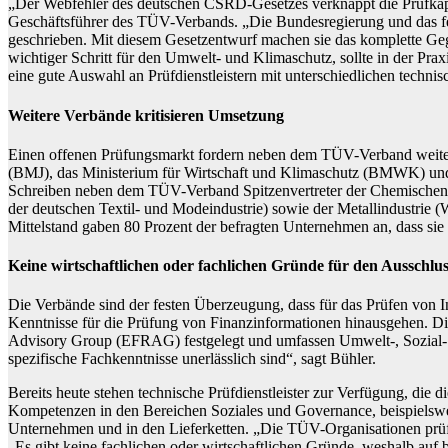
„Der Webfehler des deutschen CSRD-Gesetzes verknappt die Prüfkapa
Geschäftsführer des TÜV-Verbands. „Die Bundesregierung und das fede
geschrieben. Mit diesem Gesetzentwurf machen sie das komplette Gegen
wichtiger Schritt für den Umwelt- und Klimaschutz, sollte in der Pra
eine gute Auswahl an Prüfdienstleistern mit unterschiedlichen techn
Weitere Verbände kritisieren Umsetzung
Einen offenen Prüfungsmarkt fordern neben dem TÜV-Verband weitere
(BMJ), das Ministerium für Wirtschaft und Klimaschutz (BMWK) und
Schreiben neben dem TÜV-Verband Spitzenvertreter der Chemischen I
der deutschen Textil- und Modeindustrie) sowie der Metallindustrie 
Mittelstand gaben 80 Prozent der befragten Unternehmen an, dass sie 
Keine wirtschaftlichen oder fachlichen Gründe für den Ausschlu
Die Verbände sind der festen Überzeugung, dass für das Prüfen von I
Kenntnisse für die Prüfung von Finanzinformationen hinausgehen. Di
Advisory Group (EFRAG) festgelegt und umfassen Umwelt-, Sozial- u
spezifische Fachkenntnisse unerlässlich sind“, sagt Bühler.
Bereits heute stehen technische Prüfdienstleister zur Verfügung, die
Kompetenzen in den Bereichen Soziales und Governance, beispielswe
Unternehmen und in den Lieferketten. „Die TÜV-Organisationen prüfen 
„Es gibt keine fachlichen oder wirtschaftlichen Gründe, weshalb auf 