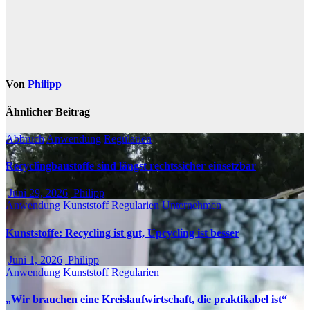
Von
Philipp
Ähnlicher Beitrag
Abbruch
Anwendung
Regularien
Recyclingbaustoffe sind längst rechtssicher einsetzbar
Juni 29, 2026
Philipp
Anwendung
Kunststoff
Regularien
Unternehmen
Kunststoffe: Recycling ist gut, Upcycling ist besser
Juni 1, 2026
Philipp
Anwendung
Kunststoff
Regularien
„Wir brauchen eine Kreislaufwirtschaft, die praktikabel ist“