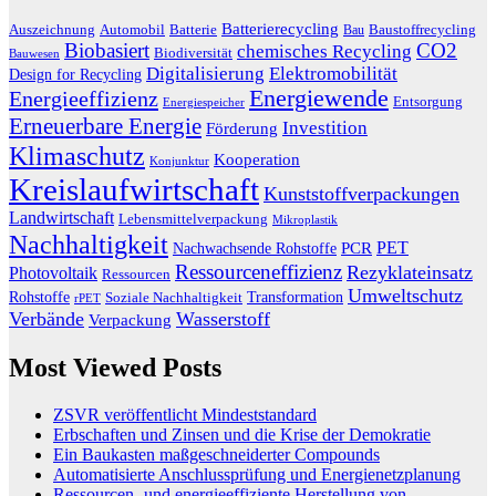
Batterierecycling
Auszeichnung
Baustoffrecycling
Automobil
Batterie
Bau
Biobasiert
CO2
chemisches Recycling
Biodiversität
Bauwesen
Digitalisierung
Elektromobilität
Design for Recycling
Energiewende
Energieeffizienz
Entsorgung
Energiespeicher
Erneuerbare Energie
Investition
Förderung
Klimaschutz
Kooperation
Konjunktur
Kreislaufwirtschaft
Kunststoffverpackungen
Landwirtschaft
Lebensmittelverpackung
Mikroplastik
Nachhaltigkeit
PET
Nachwachsende Rohstoffe
PCR
Ressourceneffizienz
Rezyklateinsatz
Photovoltaik
Ressourcen
Umweltschutz
Transformation
Rohstoffe
Soziale Nachhaltigkeit
rPET
Verbände
Wasserstoff
Verpackung
Most Viewed Posts
ZSVR veröffentlicht Mindeststandard
Erbschaften und Zinsen und die Krise der Demokratie
Ein Baukasten maßgeschneiderter Compounds
Automatisierte Anschlussprüfung und Energienetzplanung
Ressourcen- und energieeffiziente Herstellung von