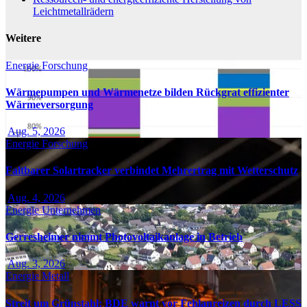
Leichtmetallrädern
Weitere
Energie
Forschung
Wärmepumpen und Wärmenetze bilden Rückgrat effizienter
Wärmeversorgung
Aug. 5, 2026
Energie
Forschung
Faltbarer Solartracker verbindet Mehrertrag mit Wetterschutz
Aug. 4, 2026
Energie
Unternehmen
Gerresheimer nimmt Photovoltaikanlage in Betrieb
Aug. 3, 2026
Energie
Metall
Streit um Grünstahl: BDE warnt vor Fehlanreizen durch LESS