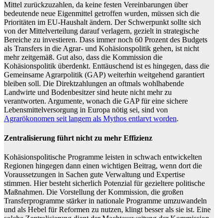
Mittel zurückzuzahlen, da keine festen Vereinbarungen über
bedeutende neue Eigenmittel getroffen wurden, müssen sich die
Prioritäten im EU-Haushalt ändern. Der Schwerpunkt sollte sich
von der Mittelverteilung darauf verlagern, gezielt in strategische
Bereiche zu investieren. Dass immer noch 60 Prozent des Budgets
als Transfers in die Agrar- und Kohäsionspolitik gehen, ist nicht
mehr zeitgemäß. Gut also, dass die Kommission die
Kohäsionspolitik überdenkt. Enttäuschend ist es hingegen, dass die
Gemeinsame Agrarpolitik (GAP) weiterhin weitgehend garantiert
bleiben soll. Die Direktzahlungen an oftmals wohlhabende
Landwirte und Bodenbesitzer sind heute nicht mehr zu
verantworten. Argumente, wonach die GAP für eine sichere
Lebensmittelversorgung in Europa nötig sei, sind von
Agrarökonomen seit langem als Mythos entlarvt worden
.
Zentralisierung führt nicht zu mehr Effizienz
Kohäsionspolitische Programme leisten in schwach entwickelten
Regionen hingegen dann einen wichtigen Beitrag, wenn dort die
Voraussetzungen in Sachen gute Verwaltung und Expertise
stimmen. Hier besteht sicherlich Potenzial für gezieltere politische
Maßnahmen. Die Vorstellung der Kommission, die großen
Transferprogramme stärker in nationale Programme umzuwandeln
und als Hebel für Reformen zu nutzen, klingt besser als sie ist. Eine