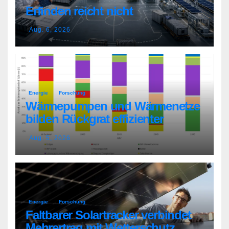
Erfinden reicht nicht
Aug. 6, 2026
Energie
Forschung
Wärmepumpen und Wärmenetze
bilden Rückgrat effizienter
Wärmeversorgung
Aug. 5, 2026
Energie
Forschung
Faltbarer Solartracker verbindet
Mehrertrag mit Wetterschutz