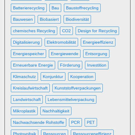
Batterierecycling
Bau
Baustoffrecycling
Bauwesen
Biobasiert
Biodiversität
chemisches Recycling
CO2
Design for Recycling
Digitalisierung
Elektromobilität
Energieeffizienz
Energiespeicher
Energiewende
Entsorgung
Erneuerbare Energie
Förderung
Investition
Klimaschutz
Konjunktur
Kooperation
Kreislaufwirtschaft
Kunststoffverpackungen
Landwirtschaft
Lebensmittelverpackung
Mikroplastik
Nachhaltigkeit
Nachwachsende Rohstoffe
PCR
PET
Photovoltaik
Ressourcen
Ressourceneffizienz