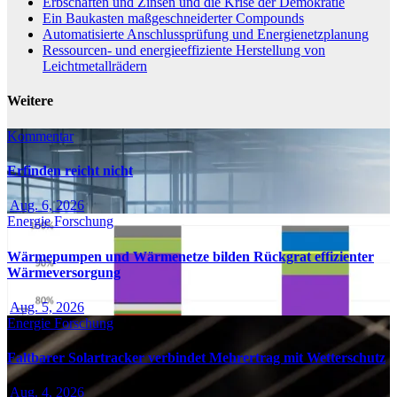
Erbschaften und Zinsen und die Krise der Demokratie
Ein Baukasten maßgeschneiderter Compounds
Automatisierte Anschlussprüfung und Energienetzplanung
Ressourcen- und energieeffiziente Herstellung von
Leichtmetallrädern
Weitere
Kommentar
Erfinden reicht nicht
Aug. 6, 2026
Energie
Forschung
Wärmepumpen und Wärmenetze bilden Rückgrat effizienter
Wärmeversorgung
Aug. 5, 2026
Energie
Forschung
Faltbarer Solartracker verbindet Mehrertrag mit Wetterschutz
Aug. 4, 2026