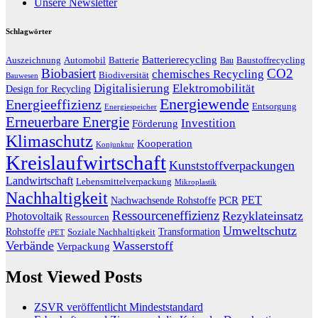
Unsere Newsletter
Schlagwörter
Batterierecycling
Auszeichnung
Baustoffrecycling
Automobil
Batterie
Bau
Biobasiert
CO2
chemisches Recycling
Biodiversität
Bauwesen
Digitalisierung
Elektromobilität
Design for Recycling
Energiewende
Energieeffizienz
Entsorgung
Energiespeicher
Erneuerbare Energie
Investition
Förderung
Klimaschutz
Kooperation
Konjunktur
Kreislaufwirtschaft
Kunststoffverpackungen
Landwirtschaft
Lebensmittelverpackung
Mikroplastik
Nachhaltigkeit
PET
Nachwachsende Rohstoffe
PCR
Ressourceneffizienz
Rezyklateinsatz
Photovoltaik
Ressourcen
Umweltschutz
Transformation
Rohstoffe
Soziale Nachhaltigkeit
rPET
Verbände
Wasserstoff
Verpackung
Most Viewed Posts
ZSVR veröffentlicht Mindeststandard