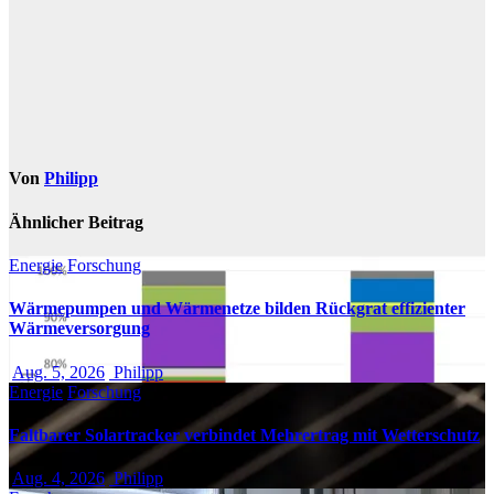
Von
Philipp
Ähnlicher Beitrag
Energie
Forschung
Wärmepumpen und Wärmenetze bilden Rückgrat effizienter
Wärmeversorgung
Aug. 5, 2026
Philipp
Energie
Forschung
Faltbarer Solartracker verbindet Mehrertrag mit Wetterschutz
Aug. 4, 2026
Philipp