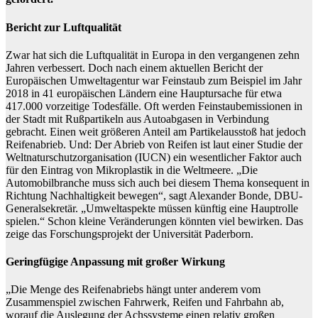
Bericht zur Luftqualität
Zwar hat sich die Luftqualität in Europa in den vergangenen zehn
Jahren verbessert. Doch nach einem aktuellen Bericht der
Europäischen Umweltagentur war Feinstaub zum Beispiel im Jahr
2018 in 41 europäischen Ländern eine Hauptursache für etwa
417.000 vorzeitige Todesfälle. Oft werden Feinstaubemissionen in
der Stadt mit Rußpartikeln aus Autoabgasen in Verbindung
gebracht. Einen weit größeren Anteil am Partikelausstoß hat jedoch
Reifenabrieb. Und: Der Abrieb von Reifen ist laut einer Studie der
Weltnaturschutzorganisation (IUCN) ein wesentlicher Faktor auch
für den Eintrag von Mikroplastik in die Weltmeere. „Die
Automobilbranche muss sich auch bei diesem Thema konsequent in
Richtung Nachhaltigkeit bewegen“, sagt Alexander Bonde, DBU-
Generalsekretär. „Umweltaspekte müssen künftig eine Hauptrolle
spielen.“ Schon kleine Veränderungen könnten viel bewirken. Das
zeige das Forschungsprojekt der Universität Paderborn.
Geringfügige Anpassung mit großer Wirkung
„Die Menge des Reifenabriebs hängt unter anderem vom
Zusammenspiel zwischen Fahrwerk, Reifen und Fahrbahn ab,
worauf die Auslegung der Achssysteme einen relativ großen