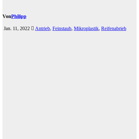
Von
Philipp
Jan. 11, 2022
Antrieb
,
Feinstaub
,
Mikroplastik
,
Reifenabrieb