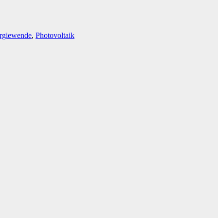
rgiewende
,
Photovoltaik