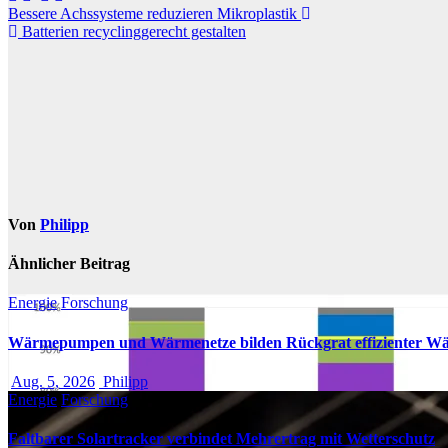
Beitragsnavigation
Bessere Achssysteme reduzieren Mikroplastik
Batterien recyclinggerecht gestalten
Von
Philipp
Ähnlicher Beitrag
Energie
Forschung
Wärmepumpen und Wärmenetze bilden Rückgrat effizienter W
Aug. 5, 2026
Philipp
Energie
Forschung
Faltbarer Solartracker verbindet Mehrertrag mit Wetterschutz