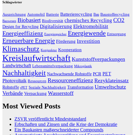
Schlagwörter
Batterierecycling
Auszeichnung
Baustoffrecycling
Automobil
Batterie
Bau
Biobasiert
CO2
chemisches Recycling
Biodiversität
Bauwesen
Digitalisierung
Elektromobilität
Design for Recycling
Energiewende
Energieeffizienz
Entsorgung
Energiespeicher
Erneuerbare Energie
Investition
Förderung
Klimaschutz
Kooperation
Konjunktur
Kreislaufwirtschaft
Kunststoffverpackungen
Landwirtschaft
Lebensmittelverpackung
Mikroplastik
Nachhaltigkeit
PET
Nachwachsende Rohstoffe
PCR
Ressourceneffizienz
Rezyklateinsatz
Photovoltaik
Ressourcen
Umweltschutz
Transformation
Rohstoffe
Soziale Nachhaltigkeit
rPET
Verbände
Wasserstoff
Verpackung
Most Viewed Posts
ZSVR veröffentlicht Mindeststandard
Erbschaften und Zinsen und die Krise der Demokratie
Ein Baukasten maßgeschneiderter Compounds