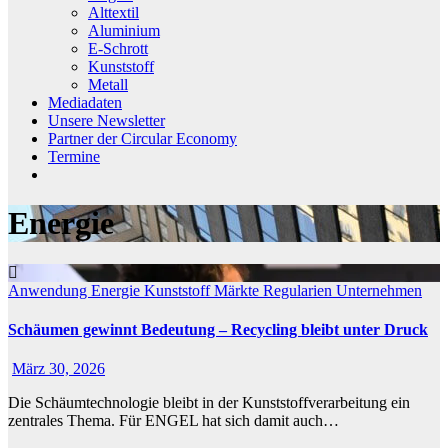
Alttextil
Aluminium
E-Schrott
Kunststoff
Metall
Mediadaten
Unsere Newsletter
Partner der Circular Economy
Termine
Energie
Anwendung
Energie
Kunststoff
Märkte
Regularien
Unternehmen
Schäumen gewinnt Bedeutung – Recycling bleibt unter Druck
März 30, 2026
Die Schäumtechnologie bleibt in der Kunststoffverarbeitung ein
zentrales Thema. Für ENGEL hat sich damit auch…