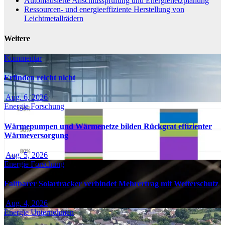
Automatisierte Anschlussprüfung und Energienetzplanung
Ressourcen- und energieeffiziente Herstellung von
Leichtmetallrädern
Weitere
Kommentar
Erfinden reicht nicht
Aug. 6, 2026
Energie
Forschung
Wärmepumpen und Wärmenetze bilden Rückgrat effizienter
Wärmeversorgung
Aug. 5, 2026
Energie
Forschung
Faltbarer Solartracker verbindet Mehrertrag mit Wetterschutz
Aug. 4, 2026
Energie
Unternehmen