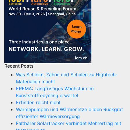
Recent Posts
Was Schleim, Zähne und Schalen zu Hightech-
Materialien macht
EREMA: Langfristiges Wachstum im
Kunststoffrecycling erwartet
Erfinden reicht nicht
Wärmepumpen und Wärmenetze bilden Rückgrat
effizienter Wärmeversorgung
Faltbarer Solartracker verbindet Mehrertrag mit