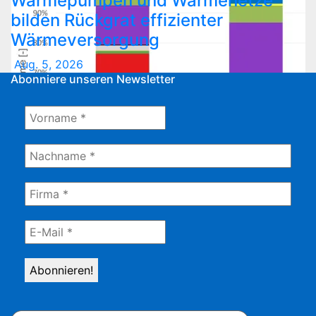
Wärmepumpen und Wärmenetze
bilden Rückgrat effizienter
Wärmeversorgung
Aug. 5, 2026
Abonniere unseren Newsletter