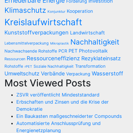
Erneuerbare Energie
Investition
Förderung
Klimaschutz
Kooperation
Konjunktur
Kreislaufwirtschaft
Kunststoffverpackungen
Landwirtschaft
Nachhaltigkeit
Lebensmittelverpackung
Mikroplastik
PET
Photovoltaik
Nachwachsende Rohstoffe
PCR
Ressourceneffizienz
Rezyklateinsatz
Ressourcen
Transformation
Rohstoffe
Soziale Nachhaltigkeit
rPET
Wasserstoff
Umweltschutz
Verbände
Verpackung
Most Viewed Posts
ZSVR veröffentlicht Mindeststandard
Erbschaften und Zinsen und die Krise der
Demokratie
Ein Baukasten maßgeschneiderter Compounds
Automatisierte Anschlussprüfung und
Energienetzplanung