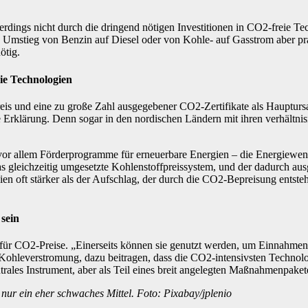
rdings nicht durch die dringend nötigen Investitionen in CO2-freie T
n Umstieg von Benzin auf Diesel oder von Kohle- auf Gasstrom aber prakt
ötig.
ie Technologien
reis und eine zu große Zahl ausgegebener CO2-Zertifikate als Hauptu
chende Erklärung. Denn sogar in den nordischen Ländern mit ihren verh
 vor allem Förderprogramme für erneuerbare Energien – die Energiewen
as gleichzeitig umgesetzte Kohlenstoffpreissystem, und der dadurch au
en oft stärker als der Aufschlag, der durch die CO2-Bepreisung entst
sein
für CO2-Preise. „Einerseits können sie genutzt werden, um Einnahmen
 Kohleverstromung, dazu beitragen, dass die CO2-intensivsten Technolo
s zentrales Instrument, aber als Teil eines breit angelegten Maßnahmenp
nur ein eher schwaches Mittel. Foto: Pixabay/jplenio