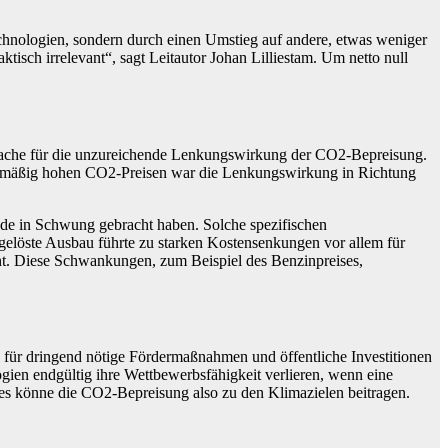
echnologien, sondern durch einen Umstieg auf andere, etwas weniger
isch irrelevant“, sagt Leitautor Johan Lilliestam. Um netto null
rsache für die unzureichende Lenkungswirkung der CO2-Bepreisung.
ältnismäßig hohen CO2-Preisen war die Lenkungswirkung in Richtung
de in Schwung gebracht haben. Solche spezifischen
sgelöste Ausbau führte zu starken Kostensenkungen vor allem für
eht. Diese Schwankungen, zum Beispiel des Benzinpreises,
 für dringend nötige Fördermaßnahmen und öffentliche Investitionen
gien endgültig ihre Wettbewerbsfähigkeit verlieren, wenn eine
aketes könne die CO2-Bepreisung also zu den Klimazielen beitragen.