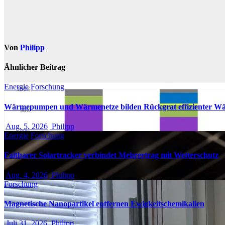
Von
Philipp
Ähnlicher Beitrag
Energie
Forschung
Wärmepumpen und Wärmenetze bilden Rückgrat effizienter W
Aug. 5, 2026
Philipp
Energie
Forschung
Faltbarer Solartracker verbindet Mehrertrag mit Wetterschutz
Aug. 4, 2026
Philipp
Forschung
Magnetische Nanopartikel entfernen Ewigkeitschemikalien
Juli 31, 2026
Philipp