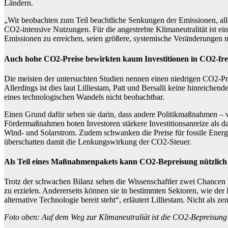
Ländern.
„Wir beobachten zum Teil beachtliche Senkungen der Emissionen, alle
CO2-intensive Nutzungen. Für die angestrebte Klimaneutralität ist ei
Emissionen zu erreichen, seien größere, systemische Veränderungen n
Auch hohe CO2-Preise bewirkten kaum Investitionen in CO2-fre
Die meisten der untersuchten Studien nennen einen niedrigen CO2-P
Allerdings ist dies laut Lilliestam, Patt und Bersalli keine hinrei
eines technologischen Wandels nicht beobachtbar.
Einen Grund dafür sehen sie darin, dass andere Politikmaßnahmen –
Fördermaßnahmen boten Investoren stärkere Investitionsanreize als d
Wind- und Solarstrom. Zudem schwanken die Preise für fossile Energi
überschatten damit die Lenkungswirkung der CO2-Steuer.
Als Teil eines Maßnahmenpakets kann CO2-Bepreisung nützlich 
Trotz der schwachen Bilanz sehen die Wissenschaftler zwei Chancen 
zu erzielen. Andererseits können sie in bestimmten Sektoren, wie der
alternative Technologie bereit steht“, erläutert Lilliestam. Nicht al
Foto oben: Auf dem Weg zur Klimaneutraliät ist die CO2-Bepreisung 