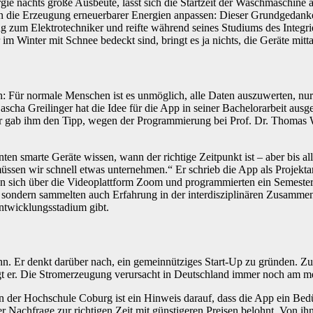
rgie nachts große Ausbeute, lässt sich die Startzeit der Waschmaschin
n die Erzeugung erneuerbarer Energien anpassen: Dieser Grundgedanke f
ung zum Elektrotechniker und reifte während seines Studiums des Integr
m Winter mit Schnee bedeckt sind, bringt es ja nichts, die Geräte mitt
: Für normale Menschen ist es unmöglich, alle Daten auszuwerten, nu
scha Greilinger hat die Idee für die App in seiner Bachelorarbeit ausg
r gab ihm den Tipp, wegen der Programmierung bei Prof. Dr. Thomas Wi
nten smarte Geräte wissen, wann der richtige Zeitpunkt ist – aber bis a
sen wir schnell etwas unternehmen.“ Er schrieb die App als Projektar
n sich über die Videoplattform Zoom und programmierten ein Semester l
, sondern sammelten auch Erfahrung in der interdisziplinären Zusamm
Entwicklungsstadium gibt.
kann. Er denkt darüber nach, ein gemeinnütziges Start-Up zu gründen. 
gt er. Die Stromerzeugung verursacht in Deutschland immer noch am m
n der Hochschule Coburg ist ein Hinweis darauf, dass die App ein Bedü
er Nachfrage zur richtigen Zeit mit günstigeren Preisen belohnt. Von i