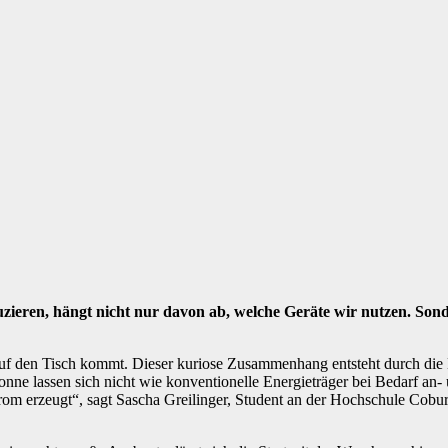
ieren, hängt nicht nur davon ab, welche Geräte wir nutzen. Son
t auf den Tisch kommt. Dieser kuriose Zusammenhang entsteht durch d
ne lassen sich nicht wie konventionelle Energieträger bei Bedarf an- u
strom erzeugt“, sagt Sascha Greilinger, Student an der Hochschule Cob