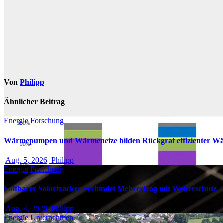
Von
Philipp
Ähnlicher Beitrag
Energie
Forschung
Wärmepumpen und Wärmenetze bilden Rückgrat effizienter W
Aug. 5, 2026
Philipp
Energie
Forschung
Faltbarer Solartracker verbindet Mehrertrag mit Wetterschutz
Aug. 4, 2026
Philipp
Energie
Unternehmen