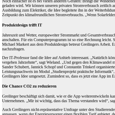
Noch einfacher ist es bei vielen anderen Geräten: Bringt die Windene
geladen wird. Wir können unseren privaten Stromverbrauch zeitlich a
Ausbildung zum Elektriker, die Idee begleitete ihn in der Weiterbild
Zeitpunkt des klimafreundlichen Stromverbrauchs. „Wenn Solarfelder i
Produktdesign trifft IT
Jahreszeit und Wetter, europaweiter Strommarkt und Gesamtverbrauch
anschalten. Für ein Computerprogramm ist so eine Rechnung leicht. Sa
Michael Markert aus dem Produktdesign betreut Greilingers Arbeit. E
nachzufragen.
Der IT-Professor fand die Idee auf Anhieb interessant. „Natürlich kön
vergehen Jahrzehnte“, sagt Wieland. „Und gegen den Klimawandel müs
Sander Schubert, Jannick Schopf und Constantin Trinkerl organisierte
Leistungsnachweis im Modul „Studienprojekt praktische Informatik“
Greilingers Idee umgesetzt. Zumindest so, dass es jetzt eine App im 
Die Chance CO2 zu reduzieren
Greilinger beschäftigt sich damit, wie er die App weiterentwickeln 
Unternehmen. „Mir ist wichtig, dass das Thema verstanden wird“, sa
Auch Greilingers nicht-repräsentative Umfrage unter den Studierende
anpassen, wenn der Energieversorger einen flexiblen Tarif anbietet, d