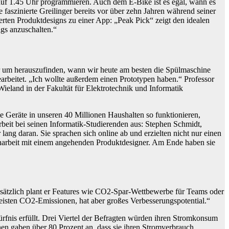
e auf 1.45 Uhr programmieren. Auch dem E-Bike ist es egal, wann es
aszinierte Greilinger bereits vor über zehn Jahren während seiner
ierten Produktdesigns zu einer App: „Peak Pick“ zeigt den idealen
ags anzuschalten.“
r um herauszufinden, wann wir heute am besten die Spülmaschine
earbeitet. „Ich wollte außerdem einen Prototypen haben.“ Professor
eland in der Fakultät für Elektrotechnik und Informatik
lle Geräte in unseren 40 Millionen Haushalten so funktionieren,
beit bei seinen Informatik-Studierenden aus: Stephen Schmidt,
ang daran. Sie sprachen sich online ab und erzielten nicht nur einen
enarbeit mit einem angehenden Produktdesigner. Am Ende haben sie
Zusätzlich plant er Features wie CO2-Spar-Wettbewerbe für Teams oder
eisten CO2-Emissionen, hat aber großes Verbesserungspotential.“
rfnis erfüllt. Drei Viertel der Befragten würden ihren Stromkonsum
hnen gaben über 80 Prozent an, dass sie ihren Stromverbrauch