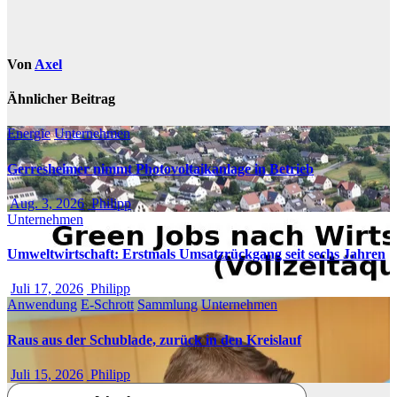
Von
Axel
Ähnlicher Beitrag
Energie
Unternehmen
Gerresheimer nimmt Photovoltaikanlage in Betrieb
Aug. 3, 2026
Philipp
Unternehmen
Umweltwirtschaft: Erstmals Umsatzrückgang seit sechs Jahren
Juli 17, 2026
Philipp
Anwendung
E-Schrott
Sammlung
Unternehmen
Raus aus der Schublade, zurück in den Kreislauf
Juli 15, 2026
Philipp