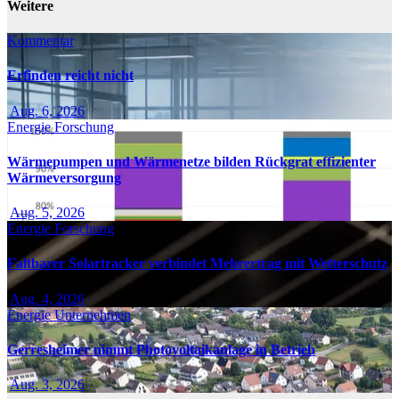
Weitere
Kommentar
Erfinden reicht nicht
Aug. 6, 2026
Energie
Forschung
Wärmepumpen und Wärmenetze bilden Rückgrat effizienter
Wärmeversorgung
Aug. 5, 2026
Energie
Forschung
Faltbarer Solartracker verbindet Mehrertrag mit Wetterschutz
Aug. 4, 2026
Energie
Unternehmen
Gerresheimer nimmt Photovoltaikanlage in Betrieb
Aug. 3, 2026