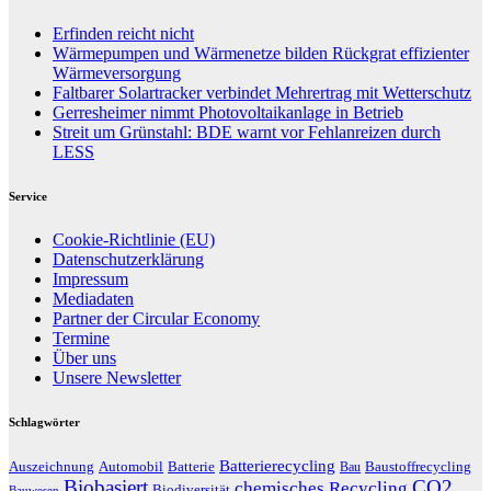
Erfinden reicht nicht
Wärmepumpen und Wärmenetze bilden Rückgrat effizienter
Wärmeversorgung
Faltbarer Solartracker verbindet Mehrertrag mit Wetterschutz
Gerresheimer nimmt Photovoltaikanlage in Betrieb
Streit um Grünstahl: BDE warnt vor Fehlanreizen durch
LESS
Service
Cookie-Richtlinie (EU)
Datenschutzerklärung
Impressum
Mediadaten
Partner der Circular Economy
Termine
Über uns
Unsere Newsletter
Schlagwörter
Batterierecycling
Auszeichnung
Baustoffrecycling
Automobil
Batterie
Bau
Biobasiert
CO2
chemisches Recycling
Biodiversität
Bauwesen