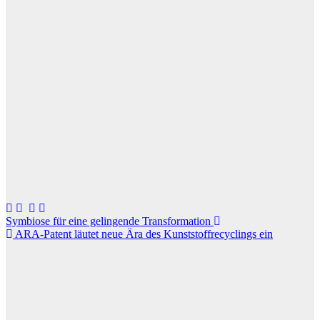
Beitragsnavigation
Symbiose für eine gelingende Transformation
ARA-Patent läutet neue Ära des Kunststoffrecyclings ein