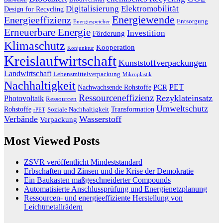
Digitalisierung
Elektromobilität
Design for Recycling
Energiewende
Energieeffizienz
Entsorgung
Energiespeicher
Erneuerbare Energie
Investition
Förderung
Klimaschutz
Kooperation
Konjunktur
Kreislaufwirtschaft
Kunststoffverpackungen
Landwirtschaft
Lebensmittelverpackung
Mikroplastik
Nachhaltigkeit
PET
Nachwachsende Rohstoffe
PCR
Ressourceneffizienz
Rezyklateinsatz
Photovoltaik
Ressourcen
Umweltschutz
Transformation
Rohstoffe
Soziale Nachhaltigkeit
rPET
Verbände
Wasserstoff
Verpackung
Most Viewed Posts
ZSVR veröffentlicht Mindeststandard
Erbschaften und Zinsen und die Krise der Demokratie
Ein Baukasten maßgeschneiderter Compounds
Automatisierte Anschlussprüfung und Energienetzplanung
Ressourcen- und energieeffiziente Herstellung von
Leichtmetallrädern