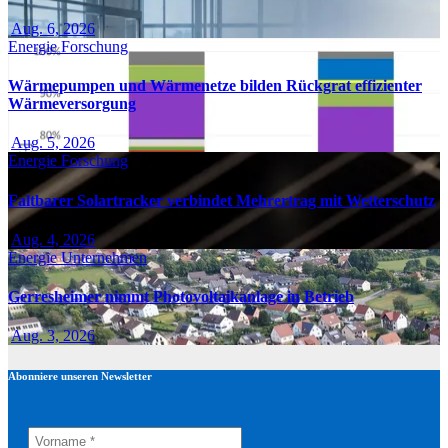
Aug. 6, 2026
Energie
Forschung
Wärmepumpen und Wärmenetze bilden Rückgrat effizienter
Wärmeversorgung
Aug. 5, 2026
Energie
Forschung
Faltbarer Solartracker verbindet Mehrertrag mit Wetterschutz
Aug. 4, 2026
Energie
Unternehmen
Gerresheimer nimmt Photovoltaikanlage in Betrieb
Aug. 3, 2026
Abonniere unseren Newsletter