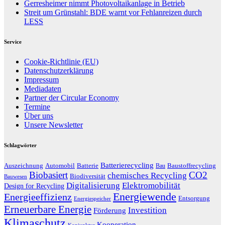
Gerresheimer nimmt Photovoltaikanlage in Betrieb
Streit um Grünstahl: BDE warnt vor Fehlanreizen durch
LESS
Service
Cookie-Richtlinie (EU)
Datenschutzerklärung
Impressum
Mediadaten
Partner der Circular Economy
Termine
Über uns
Unsere Newsletter
Schlagwörter
Batterierecycling
Auszeichnung
Baustoffrecycling
Automobil
Batterie
Bau
Biobasiert
CO2
chemisches Recycling
Biodiversität
Bauwesen
Digitalisierung
Elektromobilität
Design for Recycling
Energiewende
Energieeffizienz
Entsorgung
Energiespeicher
Erneuerbare Energie
Investition
Förderung
Klimaschutz
Kooperation
Konjunktur