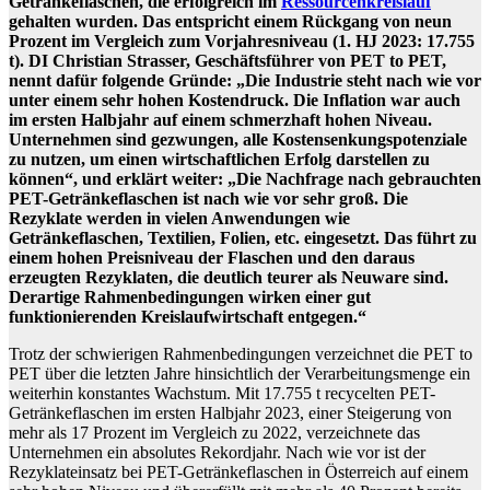
Getränkeflaschen, die erfolgreich im
Ressourcenkreislauf
gehalten wurden. Das entspricht einem Rückgang von neun
Prozent im Vergleich zum Vorjahresniveau (1. HJ 2023: 17.755
t). DI Christian Strasser, Geschäftsführer von PET to PET,
nennt dafür folgende Gründe: „Die Industrie steht nach wie vor
unter einem sehr hohen Kostendruck. Die Inflation war auch
im ersten Halbjahr auf einem schmerzhaft hohen Niveau.
Unternehmen sind gezwungen, alle Kostensenkungspotenziale
zu nutzen, um einen wirtschaftlichen Erfolg darstellen zu
können“, und erklärt weiter: „Die Nachfrage nach gebrauchten
PET-Getränkeflaschen ist nach wie vor sehr groß. Die
Rezyklate werden in vielen Anwendungen wie
Getränkeflaschen, Textilien, Folien, etc. eingesetzt. Das führt zu
einem hohen Preisniveau der Flaschen und den daraus
erzeugten Rezyklaten, die deutlich teurer als Neuware sind.
Derartige Rahmenbedingungen wirken einer gut
funktionierenden Kreislaufwirtschaft entgegen.“
Trotz der schwierigen Rahmenbedingungen verzeichnet die PET to
PET über die letzten Jahre hinsichtlich der Verarbeitungsmenge ein
weiterhin konstantes Wachstum. Mit 17.755 t recycelten PET-
Getränkeflaschen im ersten Halbjahr 2023, einer Steigerung von
mehr als 17 Prozent im Vergleich zu 2022, verzeichnete das
Unternehmen ein absolutes Rekordjahr. Nach wie vor ist der
Rezyklateinsatz bei PET-Getränkeflaschen in Österreich auf einem