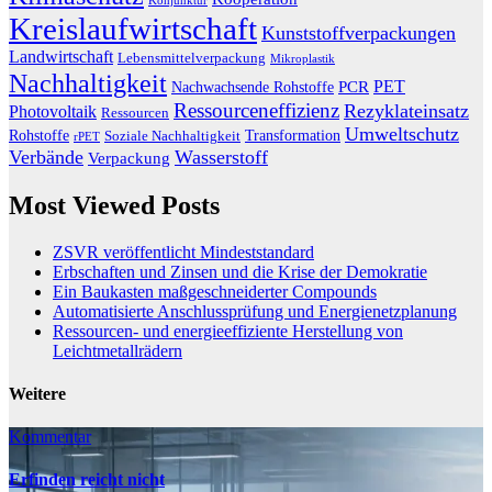
Kreislaufwirtschaft
Kunststoffverpackungen
Landwirtschaft
Lebensmittelverpackung
Mikroplastik
Nachhaltigkeit
PET
Nachwachsende Rohstoffe
PCR
Ressourceneffizienz
Rezyklateinsatz
Photovoltaik
Ressourcen
Umweltschutz
Transformation
Rohstoffe
Soziale Nachhaltigkeit
rPET
Verbände
Wasserstoff
Verpackung
Most Viewed Posts
ZSVR veröffentlicht Mindeststandard
Erbschaften und Zinsen und die Krise der Demokratie
Ein Baukasten maßgeschneiderter Compounds
Automatisierte Anschlussprüfung und Energienetzplanung
Ressourcen- und energieeffiziente Herstellung von
Leichtmetallrädern
Weitere
Kommentar
Erfinden reicht nicht