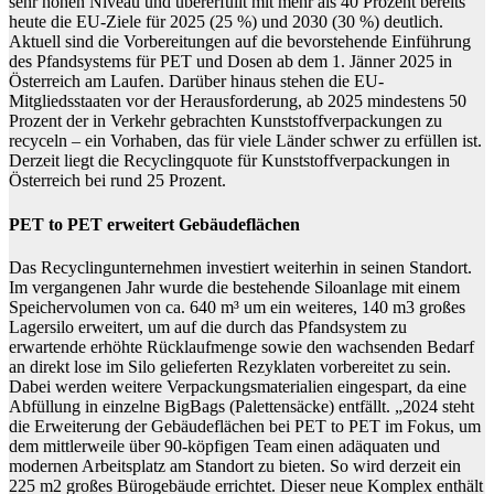
sehr hohen Niveau und übererfüllt mit mehr als 40 Prozent bereits
heute die EU-Ziele für 2025 (25 %) und 2030 (30 %) deutlich.
Aktuell sind die Vorbereitungen auf die bevorstehende Einführung
des Pfandsystems für PET und Dosen ab dem 1. Jänner 2025 in
Österreich am Laufen. Darüber hinaus stehen die EU-
Mitgliedsstaaten vor der Herausforderung, ab 2025 mindestens 50
Prozent der in Verkehr gebrachten Kunststoffverpackungen zu
recyceln – ein Vorhaben, das für viele Länder schwer zu erfüllen ist.
Derzeit liegt die Recyclingquote für Kunststoffverpackungen in
Österreich bei rund 25 Prozent.
PET to PET erweitert Gebäudeflächen
Das Recyclingunternehmen investiert weiterhin in seinen Standort.
Im vergangenen Jahr wurde die bestehende Siloanlage mit einem
Speichervolumen von ca. 640 m³ um ein weiteres, 140 m3 großes
Lagersilo erweitert, um auf die durch das Pfandsystem zu
erwartende erhöhte Rücklaufmenge sowie den wachsenden Bedarf
an direkt lose im Silo gelieferten Rezyklaten vorbereitet zu sein.
Dabei werden weitere Verpackungsmaterialien eingespart, da eine
Abfüllung in einzelne BigBags (Palettensäcke) entfällt. „2024 steht
die Erweiterung der Gebäudeflächen bei PET to PET im Fokus, um
dem mittlerweile über 90-köpfigen Team einen adäquaten und
modernen Arbeitsplatz am Standort zu bieten. So wird derzeit ein
225 m2 großes Bürogebäude errichtet. Dieser neue Komplex enthält