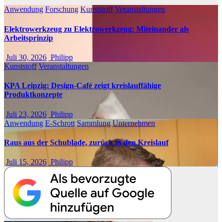
Anwendung
Forschung
Kunststoff
Veranstaltungen
Elektrowerkzeug zu Elektrowerkzeug: Miteinander als
Arbeitsprinzip
Juli 30, 2026
Philipp
Kunststoff
Veranstaltungen
KPA Leipzig: Design-Café zeigt kreislauffähige
Produktkonzepte
Juli 23, 2026
Philipp
Anwendung
E-Schrott
Sammlung
Unternehmen
Raus aus der Schublade, zurück in den Kreislauf
Juli 15, 2026
Philipp