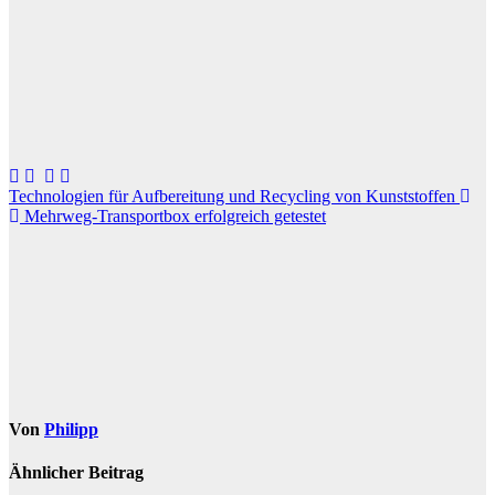
Beitragsnavigation
Technologien für Aufbereitung und Recycling von Kunststoffen
Mehrweg-Transportbox erfolgreich getestet
Von
Philipp
Ähnlicher Beitrag