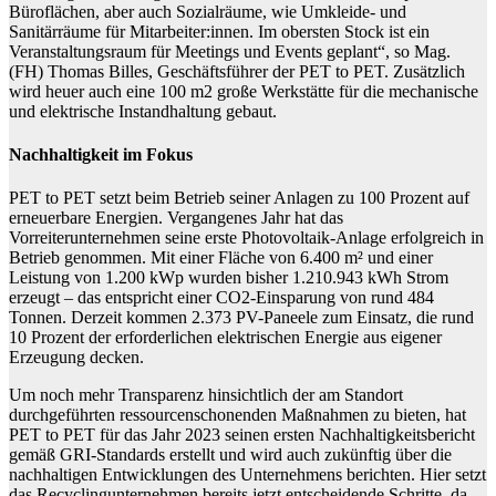
Büroflächen, aber auch Sozialräume, wie Umkleide- und
Sanitärräume für Mitarbeiter:innen. Im obersten Stock ist ein
Veranstaltungsraum für Meetings und Events geplant“, so Mag.
(FH) Thomas Billes, Geschäftsführer der PET to PET. Zusätzlich
wird heuer auch eine 100 m2 große Werkstätte für die mechanische
und elektrische Instandhaltung gebaut.
Nachhaltigkeit im Fokus
PET to PET setzt beim Betrieb seiner Anlagen zu 100 Prozent auf
erneuerbare Energien. Vergangenes Jahr hat das
Vorreiterunternehmen seine erste Photovoltaik-Anlage erfolgreich in
Betrieb genommen. Mit einer Fläche von 6.400 m² und einer
Leistung von 1.200 kWp wurden bisher 1.210.943 kWh Strom
erzeugt – das entspricht einer CO2-Einsparung von rund 484
Tonnen. Derzeit kommen 2.373 PV-Paneele zum Einsatz, die rund
10 Prozent der erforderlichen elektrischen Energie aus eigener
Erzeugung decken.
Um noch mehr Transparenz hinsichtlich der am Standort
durchgeführten ressourcenschonenden Maßnahmen zu bieten, hat
PET to PET für das Jahr 2023 seinen ersten Nachhaltigkeitsbericht
gemäß GRI-Standards erstellt und wird auch zukünftig über die
nachhaltigen Entwicklungen des Unternehmens berichten. Hier setzt
das Recyclingunternehmen bereits jetzt entscheidende Schritte, da