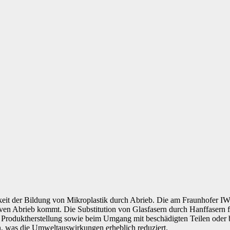
hkeit der Bildung von Mikroplastik durch Abrieb. Die am Fraunhofer IW
en Abrieb kommt. Die Substitution von Glasfasern durch Hanffasern f
Produktherstellung sowie beim Umgang mit beschädigten Teilen oder be
n, was die Umweltauswirkungen erheblich reduziert.