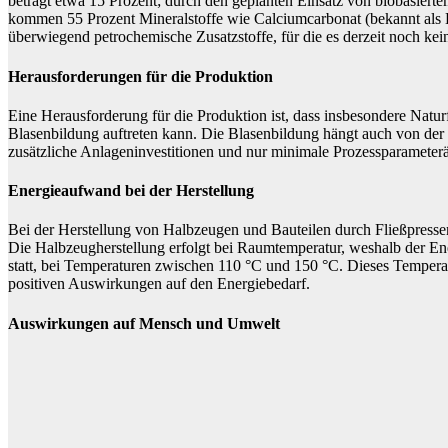
beträgt etwa 15 Prozent; durch den geplanten Einsatz von biobasiertem
kommen 55 Prozent Mineralstoffe wie Calciumcarbonat (bekannt als K
überwiegend petrochemische Zusatzstoffe, für die es derzeit noch kein
Herausforderungen für die Produktion
Eine Herausforderung für die Produktion ist, dass insbesondere Natur
Blasenbildung auftreten kann. Die Blasenbildung hängt auch von der 
zusätzliche Anlageninvestitionen und nur minimale Prozessparameterä
Energieaufwand bei der Herstellung
Bei der Herstellung von Halbzeugen und Bauteilen durch Fließpressen
Die Halbzeugherstellung erfolgt bei Raumtemperatur, weshalb der Ene
statt, bei Temperaturen zwischen 110 °C und 150 °C. Dieses Temperat
positiven Auswirkungen auf den Energiebedarf.
Auswirkungen auf Mensch und Umwelt