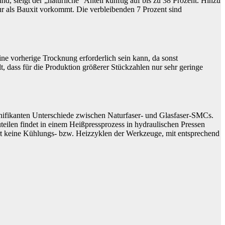
d, steigt der „natürliche“ Anteil künftig auf bis zu 38 Prozent. Hinzu
r als Bauxit vorkommt. Die verbleibenden 7 Prozent sind
ine vorherige Trocknung erforderlich sein kann, da sonst
, dass für die Produktion größerer Stückzahlen nur sehr geringe
ignifikanten Unterschiede zwischen Naturfaser- und Glasfaser-SMCs.
eilen findet in einem Heißpressprozess in hydraulischen Pressen
ert keine Kühlungs- bzw. Heizzyklen der Werkzeuge, mit entsprechend