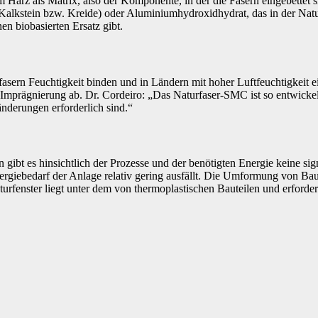
 Harz als Matrix, also der Komponente, in der die Fasern eingebettet sin
alkstein bzw. Kreide) oder Aluminiumhydroxidhydrat, das in der Natu
en biobasierten Ersatz gibt.
fasern Feuchtigkeit binden und in Ländern mit hoher Luftfeuchtigkeit e
Imprägnierung ab. Dr. Cordeiro: „Das Naturfaser-SMC ist so entwickelt
nderungen erforderlich sind.“
 gibt es hinsichtlich der Prozesse und der benötigten Energie keine s
rgiebedarf der Anlage relativ gering ausfällt. Die Umformung von Baut
urfenster liegt unter dem von thermoplastischen Bauteilen und erford