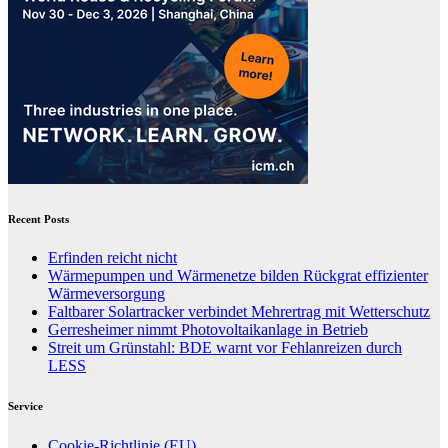
Recent Posts
Erfinden reicht nicht
Wärmepumpen und Wärmenetze bilden Rückgrat effizienter
Wärmeversorgung
Faltbarer Solartracker verbindet Mehrertrag mit Wetterschutz
Gerresheimer nimmt Photovoltaikanlage in Betrieb
Streit um Grünstahl: BDE warnt vor Fehlanreizen durch
LESS
Service
Cookie-Richtlinie (EU)