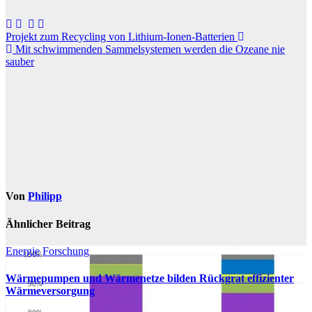
Beitragsnavigation
Projekt zum Recycling von Lithium-Ionen-Batterien
Mit schwimmenden Sammelsystemen werden die Ozeane nie
sauber
Von
Philipp
Ähnlicher Beitrag
Energie
Forschung
Wärmepumpen und Wärmenetze bilden Rückgrat effizienter
Wärmeversorgung