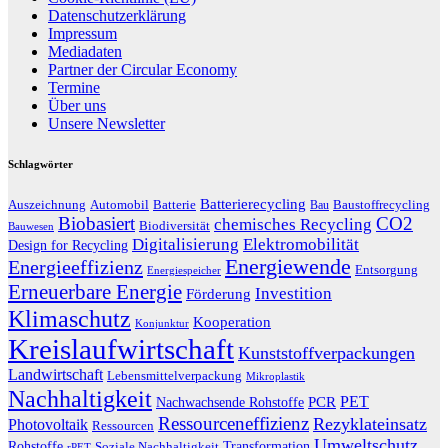
Datenschutzerklärung
Impressum
Mediadaten
Partner der Circular Economy
Termine
Über uns
Unsere Newsletter
Schlagwörter
Batterierecycling
Auszeichnung
Baustoffrecycling
Automobil
Batterie
Bau
Biobasiert
CO2
chemisches Recycling
Biodiversität
Bauwesen
Digitalisierung
Elektromobilität
Design for Recycling
Energiewende
Energieeffizienz
Entsorgung
Energiespeicher
Erneuerbare Energie
Investition
Förderung
Klimaschutz
Kooperation
Konjunktur
Kreislaufwirtschaft
Kunststoffverpackungen
Landwirtschaft
Lebensmittelverpackung
Mikroplastik
Nachhaltigkeit
PET
Nachwachsende Rohstoffe
PCR
Ressourceneffizienz
Rezyklateinsatz
Photovoltaik
Ressourcen
Umweltschutz
Transformation
Rohstoffe
Soziale Nachhaltigkeit
rPET