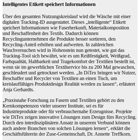
Intelligentes Etikett speichert Informationen
Über den gesamten Nutzungskreislauf wird die Wäsche mit einer
digitalen Tracking-ID ausgestattet. Dieses „intelligente“ Etikett
speichert Informationen wie Faserherkunft, Materialkomposition
und Beschaffenheit des Textils. Dadurch können
Recyclingunternehmen die Produkte besser sortieren, den
Recycling-Anteil erhöhen und aufwerten. In zahlreichen
Waschversuchen wird in Hohenstein nun getestet, wie gut das
Tracking-Tool sich bewährt, wie es um Reißfestigkeit, Weißgrad,
Farbqualität, Haltbarkeit und Tragekomfort der Textilien bestellt ist,
wenn sie im gewerblichen Textilservice bis zu 200 Mal gewaschen,
geschleudert und getrocknet werden. „In DiTex bringen wir Nutzer,
Beschaffer und Recycler von Textilien an einen Tisch, um
kreislauffähiges Produktdesign Realität werden zu lassen“, erläutert
Anja Gerhardts.
„Praxisnahe Forschung zu Fasern und Textilien gehört zu den
Kernkompetenzen vieler unserer Institute, sei es für
Industrieprodukte oder für verbrauchernahe Erzeugnisse. Projekte
wie DiTex zeigen innovative Lösungen zum Design fürs Recycling.
Durch den interdisziplinären Ansatz in unserem Verbund können
auch andere Branchen von solchen Lösungen lernen“, erklärt die
Geschäftsführerin der Zuse-Gemeinschaft, Dr. Annette Treffkorn.