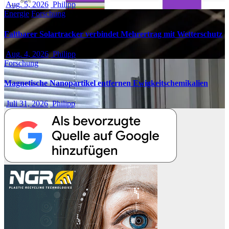
Aug. 5, 2026
Philipp
Energie
Forschung
Faltbarer Solartracker verbindet Mehrertrag mit Wetterschutz
Aug. 4, 2026
Philipp
Forschung
Magnetische Nanopartikel entfernen Ewigkeitschemikalien
Juli 31, 2026
Philipp