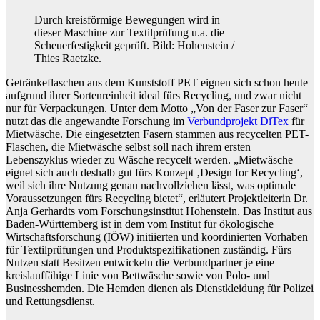
Durch kreisförmige Bewegungen wird in
dieser Maschine zur Textilprüfung u.a. die
Scheuerfestigkeit geprüft. Bild: Hohenstein /
Thies Raetzke
.
Getränkeflaschen aus dem Kunststoff PET eignen sich schon heute
aufgrund ihrer Sortenreinheit ideal fürs Recycling, und zwar nicht
nur für Verpackungen. Unter dem Motto „Von der Faser zur Faser“
nutzt das die angewandte Forschung im
Verbundprojekt DiTex
für
Mietwäsche. Die eingesetzten Fasern stammen aus recycelten PET-
Flaschen, die Mietwäsche selbst soll nach ihrem ersten
Lebenszyklus wieder zu Wäsche recycelt werden. „Mietwäsche
eignet sich auch deshalb gut fürs Konzept ‚Design for Recycling‘,
weil sich ihre Nutzung genau nachvollziehen lässt, was optimale
Voraussetzungen fürs Recycling bietet“, erläutert Projektleiterin Dr.
Anja Gerhardts vom Forschungsinstitut Hohenstein. Das Institut aus
Baden-Württemberg ist in dem vom Institut für ökologische
Wirtschaftsforschung (IÖW) initiierten und koordinierten Vorhaben
für Textilprüfungen und Produktspezifikationen zuständig. Fürs
Nutzen statt Besitzen entwickeln die Verbundpartner je eine
kreislauffähige Linie von Bettwäsche sowie von Polo- und
Businesshemden. Die Hemden dienen als Dienstkleidung für Polizei
und Rettungsdienst.