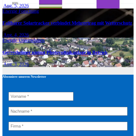
Aug. 5, 2026
Energie
Forschung
Faltbarer Solartracker verbindet Mehrertrag mit Wetterschutz
Aug. 4, 2026
Energie
Unternehmen
Gerresheimer nimmt Photovoltaikanlage in Betrieb
Aug. 3, 2026
Abonniere unseren Newsletter