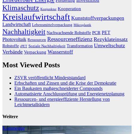
Investition
Förderung
Klimaschutz
Kooperation
Konjunktur
Kreislaufwirtschaft
Kunststoffverpackungen
Landwirtschaft
Lebensmittelverpackung
Mikroplastik
Nachhaltigkeit
PET
Nachwachsende Rohstoffe
PCR
Ressourceneffizienz
Rezyklateinsatz
Photovoltaik
Ressourcen
Umweltschutz
Transformation
Rohstoffe
Soziale Nachhaltigkeit
rPET
Verbände
Wasserstoff
Verpackung
Most Viewed Posts
ZSVR veröffentlicht Mindeststandard
Erbschaften und Zinsen und die Krise der Demokratie
Ein Baukasten maßgeschneiderter Compounds
Automatisierte Anschlussprüfung und Energienetzplanung
Ressourcen- und energieeffiziente Herstellung von
Leichtmetallrädern
Weitere
Kommentar