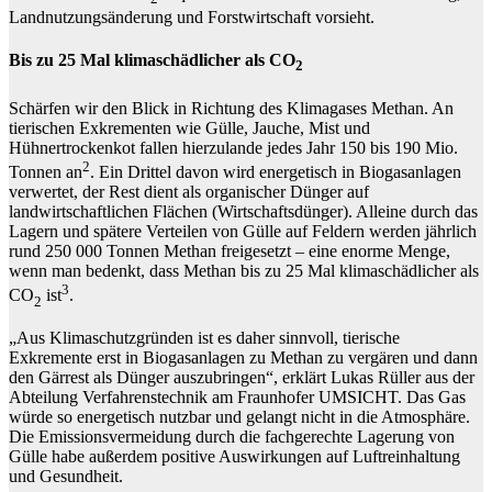
Landnutzungsänderung und Forstwirtschaft vorsieht.
Bis zu 25 Mal klimaschädlicher als CO
2
Schärfen wir den Blick in Richtung des Klimagases Methan. An
tierischen Exkrementen wie Gülle, Jauche, Mist und
Hühnertrockenkot fallen hierzulande jedes Jahr 150 bis 190 Mio.
2
Tonnen an
. Ein Drittel davon wird energetisch in Biogasanlagen
verwertet, der Rest dient als organischer Dünger auf
landwirtschaftlichen Flächen (Wirtschaftsdünger). Alleine durch das
Lagern und spätere Verteilen von Gülle auf Feldern werden jährlich
rund 250 000 Tonnen Methan freigesetzt – eine enorme Menge,
wenn man bedenkt, dass Methan bis zu 25 Mal klimaschädlicher als
3
CO
ist
.
2
„Aus Klimaschutzgründen ist es daher sinnvoll, tierische
Exkremente erst in Biogasanlagen zu Methan zu vergären und dann
den Gärrest als Dünger auszubringen“, erklärt Lukas Rüller aus der
Abteilung Verfahrenstechnik am Fraunhofer UMSICHT. Das Gas
würde so energetisch nutzbar und gelangt nicht in die Atmosphäre.
Die Emissionsvermeidung durch die fachgerechte Lagerung von
Gülle habe außerdem positive Auswirkungen auf Luftreinhaltung
und Gesundheit.