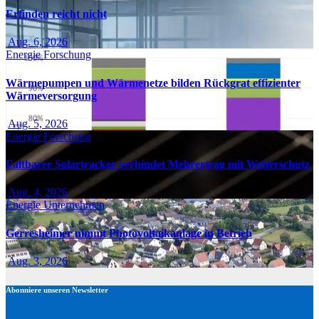
Erfinden reicht nicht
Aug. 6, 2026
Energie
Forschung
Wärmepumpen und Wärmenetze bilden Rückgrat effizienter
Wärmeversorgung
Aug. 5, 2026
Energie
Forschung
Faltbarer Solartracker verbindet Mehrertrag mit Wetterschutz
Aug. 4, 2026
Energie
Unternehmen
Gerresheimer nimmt Photovoltaikanlage in Betrieb
Aug. 3, 2026
Abonniere unseren Newsletter