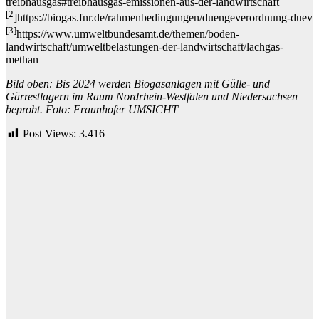
treibhausgas#treibhausgas-emissionen-aus-der-landwirtschaft
[2
]https://biogas.fnr.de/rahmenbedingungen/duengeverordnung-duev
[3]
https://www.umweltbundesamt.de/themen/boden-
landwirtschaft/umweltbelastungen-der-landwirtschaft/lachgas-
methan
Bild oben: Bis 2024 werden Biogasanlagen mit Gülle- und
Gärrestlagern im Raum Nordrhein-Westfalen und Niedersachsen
beprobt. Foto:
Fraunhofer UMSICHT
Post Views:
3.416