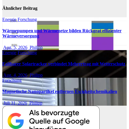
Ähnlicher Beitrag
Energie
Forschung
Wärmepumpen und Wärmenetze bilden Rückgrat effizienter
Wärmeversorgung
Aug. 5, 2026
Philipp
Energie
Forschung
Faltbarer Solartracker verbindet Mehrertrag mit Wetterschutz
Aug. 4, 2026
Philipp
Forschung
Magnetische Nanopartikel entfernen Ewigkeitschemikalien
Juli 31, 2026
Philipp