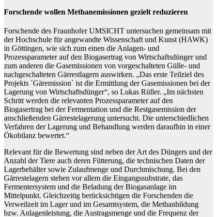
Forschende wollen Methanemissionen gezielt reduzieren
Forschende des Fraunhofer UMSICHT untersuchen gemeinsam mit
der Hochschule für angewandte Wissenschaft und Kunst (HAWK)
in Göttingen, wie sich zum einen die Anlagen- und
Prozessparameter auf den Biogasertrag von Wirtschaftsdünger und
zum anderen die Gasemissionen von vorgeschalteten Gülle- und
nachgeschalteten Gärrestlagern auswirken. „Das erste Teilziel des
Projekts ´Gäremission` ist die Ermittlung der Gasemissionen bei der
Lagerung von Wirtschaftsdünger“, so Lukas Rüller. „Im nächsten
Schritt werden die relevanten Prozessparameter auf den
Biogasertrag bei der Fermentation und die Restgasemission der
anschließenden Gärrestelagerung untersucht. Die unterschiedlichen
Verfahren der Lagerung und Behandlung werden daraufhin in einer
Ökobilanz bewertet.“
Relevant für die Bewertung sind neben der Art des Düngers und der
Anzahl der Tiere auch deren Fütterung, die technischen Daten der
Lagerbehälter sowie Zulaufmenge und Durchmischung. Bei den
Gärrestelagern stehen vor allem die Eingangssubstrate, das
Fermentersystem und die Beladung der Biogasanlage im
Mittelpunkt. Gleichzeitig berücksichtigen die Forschenden die
Verweilzeit im Lager und im Gesamtsystem, die Methanbildung
bzw. Anlagenleistung, die Austragsmenge und die Frequenz der