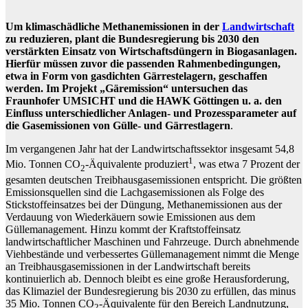
Um klimaschädliche Methanemissionen in der
Landwirtschaft
zu reduzieren, plant die Bundesregierung bis 2030 den
verstärkten Einsatz von Wirtschaftsdüngern in Biogasanlagen.
Hierfür müssen zuvor die passenden Rahmenbedingungen,
etwa in Form von gasdichten Gärrestelagern, geschaffen
werden. Im Projekt „Gäremission“ untersuchen das
Fraunhofer UMSICHT und die HAWK Göttingen u. a. den
Einfluss unterschiedlicher Anlagen- und Prozessparameter auf
die Gasemissionen von Gülle- und Gärrestlagern
.
Im vergangenen Jahr hat der Landwirtschaftssektor insgesamt 54,8
1
Mio. Tonnen CO
-Äquivalente produziert
, was etwa 7 Prozent der
2
gesamten deutschen Treibhausgasemissionen entspricht. Die größten
Emissionsquellen sind die Lachgasemissionen als Folge des
Stickstoffeinsatzes bei der Düngung, Methanemissionen aus der
Verdauung von Wiederkäuern sowie Emissionen aus dem
Güllemanagement. Hinzu kommt der Kraftstoffeinsatz
landwirtschaftlicher Maschinen und Fahrzeuge. Durch abnehmende
Viehbestände und verbessertes Güllemanagement nimmt die Menge
an Treibhausgasemissionen in der Landwirtschaft bereits
kontinuierlich ab. Dennoch bleibt es eine große Herausforderung,
das Klimaziel der Bundesregierung bis 2030 zu erfüllen, das minus
35 Mio. Tonnen CO
-Äquivalente für den Bereich Landnutzung,
2