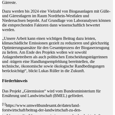
Gärreste.
Dazu werden bis 2024 eine Vielzahl von Biogasanlagen mit Gülle-
und Gärrestlagern im Raum Nordrhein-Westfalen und
Niedersachsen beprobt. Auf Grundlage von Laboranalysen können
die entsprechenden Faktoren dann wissenschaftlich bewertet
werden.
„Unsere Arbeit kann einen wichtigen Beitrag dazu leisten,
klimaschädliche Emissionen gezielt zu reduzieren und gleichzeitig
Optimierungsansätze für den Gesamtprozess der Biogaserzeugung
zu liefern. Am Ende des Projekts wollen wir sowohl
Anlagenbetreibern als auch politischen Entscheidungsträgerinnen
und -trägern eine Handlungsempfehlung bereitstellen, die
technische, ökonomische sowie ökologische Randbedingungen
berücksichtigt“, blickt Lukas Rüller in die Zukunft.
Förderhinweis
Das Projekt „Gäremission“ wird vom Bundesministerium für
Ernährung und Landwirtschaft (BMEL) gefördert.
[1]
https://www.umweltbundesamt.de/daten/land-
forstwirtschaft/beitrag-der-landwirtschaft-zu-den-