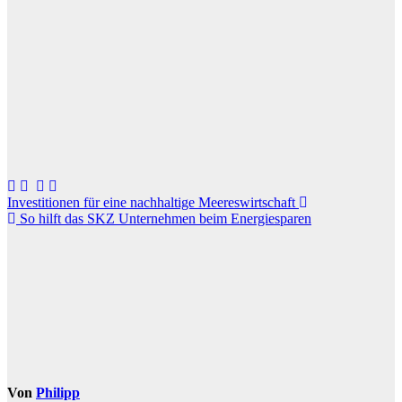
Beitragsnavigation
Investitionen für eine nachhaltige Meereswirtschaft
So hilft das SKZ Unternehmen beim Energiesparen
Von
Philipp