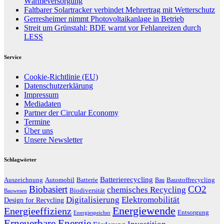
Wärmeversorgung
Faltbarer Solartracker verbindet Mehrertrag mit Wetterschutz
Gerresheimer nimmt Photovoltaikanlage in Betrieb
Streit um Grünstahl: BDE warnt vor Fehlanreizen durch
LESS
Service
Cookie-Richtlinie (EU)
Datenschutzerklärung
Impressum
Mediadaten
Partner der Circular Economy
Termine
Über uns
Unsere Newsletter
Schlagwörter
Batterierecycling
Auszeichnung
Baustoffrecycling
Automobil
Batterie
Bau
Biobasiert
CO2
chemisches Recycling
Biodiversität
Bauwesen
Digitalisierung
Elektromobilität
Design for Recycling
Energiewende
Energieeffizienz
Entsorgung
Energiespeicher
Erneuerbare Energie