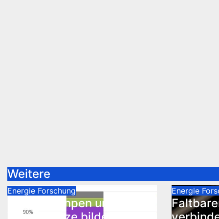
Weitere
Energie
Forschung
Energie
Fors
Wärmepumpen und
Faltbare
Wärmenetze bilden
verbinde