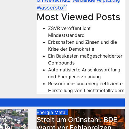
Verpackung
Wasserstoff
Most Viewed Posts
ZSVR veröffentlicht
Mindeststandard
Erbschaften und Zinsen und die
Krise der Demokratie
Ein Baukasten maßgeschneiderter
Compounds
Automatisierte Anschlussprüfung
und Energienetzplanung
Ressourcen- und energieeffiziente
Herstellung von Leichtmetallrädern
Energie
Metall
mt
Streit um Grünstahl: BDE
e in
warnt vor Fehlanreizen