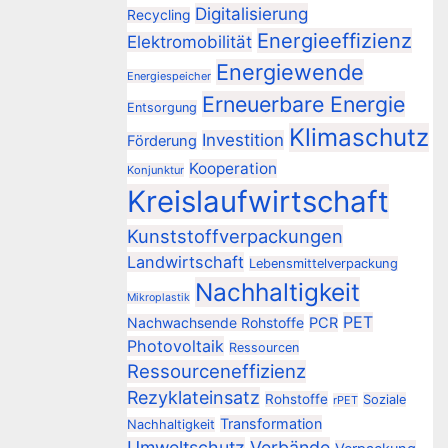
Digitalisierung
Recycling
Energieeffizienz
Elektromobilität
Energiewende
Energiespeicher
Erneuerbare Energie
Entsorgung
Klimaschutz
Investition
Förderung
Kooperation
Konjunktur
Kreislaufwirtschaft
Kunststoffverpackungen
Landwirtschaft
Lebensmittelverpackung
Nachhaltigkeit
Mikroplastik
PET
Nachwachsende Rohstoffe
PCR
Photovoltaik
Ressourcen
Ressourceneffizienz
Rezyklateinsatz
Rohstoffe
Soziale
rPET
Transformation
Nachhaltigkeit
Umweltschutz
Verbände