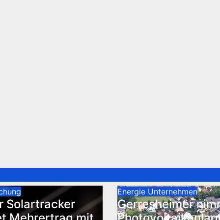
chung
Energie
Unternehmen
r Solartracker
Gerresheimer nim
t Mehrertrag mit
Photovoltaikanlag