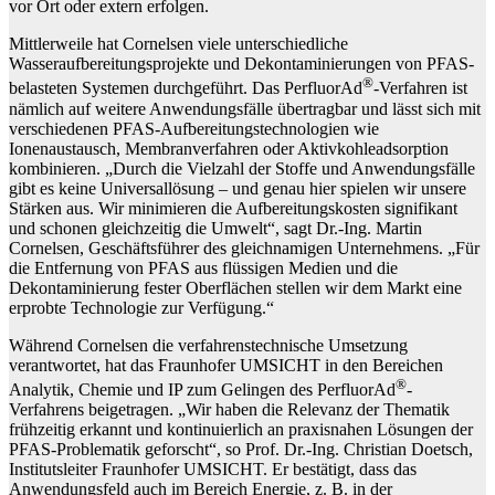
vor Ort oder extern erfolgen.
Mittlerweile hat Cornelsen viele unterschiedliche
Wasseraufbereitungsprojekte und Dekontaminierungen von PFAS-
®
belasteten Systemen durchgeführt. Das PerfluorAd
-Verfahren ist
nämlich auf weitere Anwendungsfälle übertragbar und lässt sich mit
verschiedenen PFAS-Aufbereitungstechnologien wie
Ionenaustausch, Membranverfahren oder Aktivkohleadsorption
kombinieren. „Durch die Vielzahl der Stoffe und Anwendungsfälle
gibt es keine Universallösung – und genau hier spielen wir unsere
Stärken aus. Wir minimieren die Aufbereitungskosten signifikant
und schonen gleichzeitig die Umwelt“, sagt Dr.-Ing. Martin
Cornelsen, Geschäftsführer des gleichnamigen Unternehmens. „Für
die Entfernung von PFAS aus flüssigen Medien und die
Dekontaminierung fester Oberflächen stellen wir dem Markt eine
erprobte Technologie zur Verfügung.“
Während Cornelsen die verfahrenstechnische Umsetzung
verantwortet, hat das Fraunhofer UMSICHT in den Bereichen
®
Analytik, Chemie und IP zum Gelingen des PerfluorAd
-
Verfahrens beigetragen. „Wir haben die Relevanz der Thematik
frühzeitig erkannt und kontinuierlich an praxisnahen Lösungen der
PFAS-Problematik geforscht“, so Prof. Dr.-Ing. Christian Doetsch,
Institutsleiter Fraunhofer UMSICHT. Er bestätigt, dass das
Anwendungsfeld auch im Bereich Energie, z. B. in der