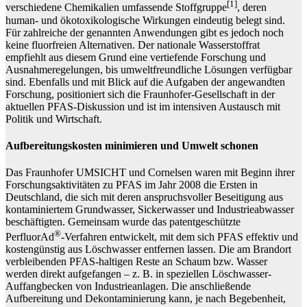
[1]
verschiedene Chemikalien umfassende Stoffgruppe
, deren
human- und ökotoxikologische Wirkungen eindeutig belegt sind.
Für zahlreiche der genannten Anwendungen gibt es jedoch noch
keine fluorfreien Alternativen. Der nationale Wasserstoffrat
empfiehlt aus diesem Grund eine vertiefende Forschung und
Ausnahmeregelungen, bis umweltfreundliche Lösungen verfügbar
sind. Ebenfalls und mit Blick auf die Aufgaben der angewandten
Forschung, positioniert sich die Fraunhofer-Gesellschaft in der
aktuellen PFAS-Diskussion und ist im intensiven Austausch mit
Politik und Wirtschaft.
Aufbereitungskosten minimieren und Umwelt schonen
Das Fraunhofer UMSICHT und Cornelsen waren mit Beginn ihrer
Forschungsaktivitäten zu PFAS im Jahr 2008 die Ersten in
Deutschland, die sich mit deren anspruchsvoller Beseitigung aus
kontaminiertem Grundwasser, Sickerwasser und Industrieabwasser
beschäftigten. Gemeinsam wurde das patentgeschützte
®
PerfluorAd
-Verfahren entwickelt, mit dem sich PFAS effektiv und
kostengünstig aus Löschwasser entfernen lassen. Die am Brandort
verbleibenden PFAS-haltigen Reste an Schaum bzw. Wasser
werden direkt aufgefangen – z. B. in speziellen Löschwasser-
Auffangbecken von Industrieanlagen. Die anschließende
Aufbereitung und Dekontaminierung kann, je nach Begebenheit,