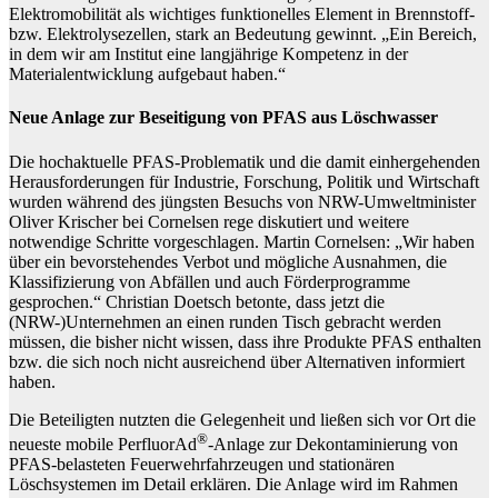
Elektromobilität als wichtiges funktionelles Element in Brennstoff-
bzw. Elektrolysezellen, stark an Bedeutung gewinnt. „Ein Bereich,
in dem wir am Institut eine langjährige Kompetenz in der
Materialentwicklung aufgebaut haben.“
Neue Anlage zur Beseitigung von PFAS aus Löschwasser
Die hochaktuelle PFAS-Problematik und die damit einhergehenden
Herausforderungen für Industrie, Forschung, Politik und Wirtschaft
wurden während des jüngsten Besuchs von NRW-Umweltminister
Oliver Krischer bei Cornelsen rege diskutiert und weitere
notwendige Schritte vorgeschlagen. Martin Cornelsen: „Wir haben
über ein bevorstehendes Verbot und mögliche Ausnahmen, die
Klassifizierung von Abfällen und auch Förderprogramme
gesprochen.“ Christian Doetsch betonte, dass jetzt die
(NRW-)Unternehmen an einen runden Tisch gebracht werden
müssen, die bisher nicht wissen, dass ihre Produkte PFAS enthalten
bzw. die sich noch nicht ausreichend über Alternativen informiert
haben.
Die Beteiligten nutzten die Gelegenheit und ließen sich vor Ort die
®
neueste mobile PerfluorAd
-Anlage zur Dekontaminierung von
PFAS-belasteten Feuerwehrfahrzeugen und stationären
Löschsystemen im Detail erklären. Die Anlage wird im Rahmen