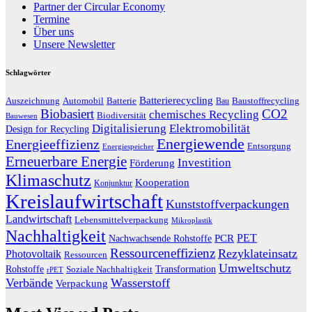
Partner der Circular Economy
Termine
Über uns
Unsere Newsletter
Schlagwörter
Batterierecycling
Auszeichnung
Baustoffrecycling
Automobil
Batterie
Bau
Biobasiert
CO2
chemisches Recycling
Biodiversität
Bauwesen
Digitalisierung
Elektromobilität
Design for Recycling
Energiewende
Energieeffizienz
Entsorgung
Energiespeicher
Erneuerbare Energie
Investition
Förderung
Klimaschutz
Kooperation
Konjunktur
Kreislaufwirtschaft
Kunststoffverpackungen
Landwirtschaft
Lebensmittelverpackung
Mikroplastik
Nachhaltigkeit
PET
Nachwachsende Rohstoffe
PCR
Ressourceneffizienz
Rezyklateinsatz
Photovoltaik
Ressourcen
Umweltschutz
Transformation
Rohstoffe
Soziale Nachhaltigkeit
rPET
Verbände
Wasserstoff
Verpackung