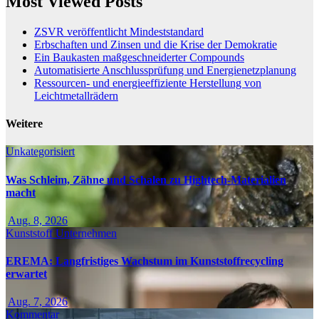
Most Viewed Posts
ZSVR veröffentlicht Mindeststandard
Erbschaften und Zinsen und die Krise der Demokratie
Ein Baukasten maßgeschneiderter Compounds
Automatisierte Anschlussprüfung und Energienetzplanung
Ressourcen- und energieeffiziente Herstellung von
Leichtmetallrädern
Weitere
Unkategorisiert
Was Schleim, Zähne und Schalen zu Hightech-Materialien
macht
Aug. 8, 2026
Kunststoff
Unternehmen
EREMA: Langfristiges Wachstum im Kunststoffrecycling
erwartet
Aug. 7, 2026
Kommentar