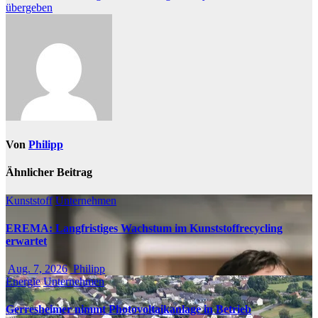
übergeben
Von
Philipp
Ähnlicher Beitrag
Kunststoff
Unternehmen
EREMA: Langfristiges Wachstum im Kunststoffrecycling
erwartet
Aug. 7, 2026
Philipp
Energie
Unternehmen
Gerresheimer nimmt Photovoltaikanlage in Betrieb