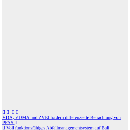
Beitragsnavigation
VDA, VDMA und ZVEI fordern differenzierte Betrachtung von
PFAS
Voll funktionsfähiges Abfallmanagementsystem auf Bali