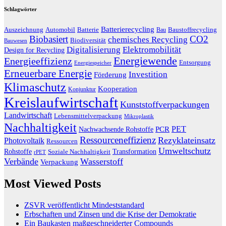
Schlagwörter
Batterierecycling
Auszeichnung
Baustoffrecycling
Automobil
Batterie
Bau
Biobasiert
CO2
chemisches Recycling
Biodiversität
Bauwesen
Digitalisierung
Elektromobilität
Design for Recycling
Energiewende
Energieeffizienz
Entsorgung
Energiespeicher
Erneuerbare Energie
Investition
Förderung
Klimaschutz
Kooperation
Konjunktur
Kreislaufwirtschaft
Kunststoffverpackungen
Landwirtschaft
Lebensmittelverpackung
Mikroplastik
Nachhaltigkeit
PET
Nachwachsende Rohstoffe
PCR
Ressourceneffizienz
Rezyklateinsatz
Photovoltaik
Ressourcen
Umweltschutz
Transformation
Rohstoffe
Soziale Nachhaltigkeit
rPET
Verbände
Wasserstoff
Verpackung
Most Viewed Posts
ZSVR veröffentlicht Mindeststandard
Erbschaften und Zinsen und die Krise der Demokratie
Ein Baukasten maßgeschneiderter Compounds