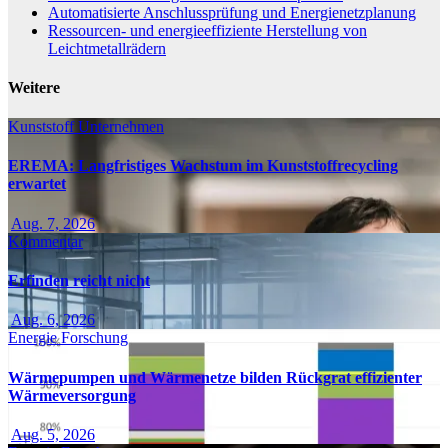
Automatisierte Anschlussprüfung und Energienetzplanung
Ressourcen- und energieeffiziente Herstellung von
Leichtmetallrädern
Weitere
Kunststoff
Unternehmen
EREMA: Langfristiges Wachstum im Kunststoffrecycling
erwartet
Aug. 7, 2026
Kommentar
Erfinden reicht nicht
Aug. 6, 2026
Energie
Forschung
Wärmepumpen und Wärmenetze bilden Rückgrat effizienter
Wärmeversorgung
Aug. 5, 2026