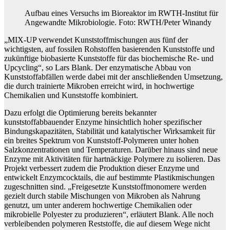
Aufbau eines Versuchs im Bioreaktor im RWTH-Institut für
Angewandte Mikrobiologie. Foto: RWTH/Peter Winandy
„MIX-UP verwendet Kunststoffmischungen aus fünf der
wichtigsten, auf fossilen Rohstoffen basierenden Kunststoffe und
zukünftige biobasierte Kunststoffe für das biochemische Re- und
Upcycling“, so Lars Blank. Der enzymatische Abbau von
Kunststoffabfällen werde dabei mit der anschließenden Umsetzung,
die durch trainierte Mikroben erreicht wird, in hochwertige
Chemikalien und Kunststoffe kombiniert.
Dazu erfolgt die Optimierung bereits bekannter
kunststoffabbauender Enzyme hinsichtlich hoher spezifischer
Bindungskapazitäten, Stabilität und katalytischer Wirksamkeit für
ein breites Spektrum von Kunststoff-Polymeren unter hohen
Salzkonzentrationen und Temperaturen. Darüber hinaus sind neue
Enzyme mit Aktivitäten für hartnäckige Polymere zu isolieren. Das
Projekt verbessert zudem die Produktion dieser Enzyme und
entwickelt Enzymcocktails, die auf bestimmte Plastikmischungen
zugeschnitten sind. „Freigesetzte Kunststoffmonomere werden
gezielt durch stabile Mischungen von Mikroben als Nahrung
genutzt, um unter anderem hochwertige Chemikalien oder
mikrobielle Polyester zu produzieren“, erläutert Blank. Alle noch
verbleibenden polymeren Reststoffe, die auf diesem Wege nicht