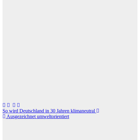
Beitragsnavigation
So wird Deutschland in 30 Jahren klimaneutral
Ausgezeichnet umweltorientiert