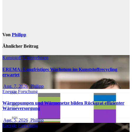
Von
Philipp
Ähnlicher Beitrag
Kunststoff
Unternehmen
EREMA: Langfristiges Wachstum im Kunststoffrecycling
erwartet
Aug. 7, 2026
Philipp
Energie
Forschung
Wärmepumpen und Wärmenetze bilden Rückgrat effizienter
Wärmeversorgung
Aug. 5, 2026
Philipp
Energie
Forschung