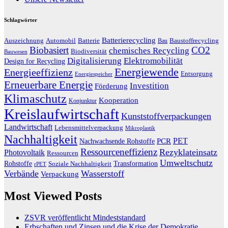
Schlagwörter
Batterierecycling
Auszeichnung
Baustoffrecycling
Automobil
Batterie
Bau
Biobasiert
CO2
chemisches Recycling
Biodiversität
Bauwesen
Digitalisierung
Elektromobilität
Design for Recycling
Energiewende
Energieeffizienz
Entsorgung
Energiespeicher
Erneuerbare Energie
Investition
Förderung
Klimaschutz
Kooperation
Konjunktur
Kreislaufwirtschaft
Kunststoffverpackungen
Landwirtschaft
Lebensmittelverpackung
Mikroplastik
Nachhaltigkeit
PET
Nachwachsende Rohstoffe
PCR
Ressourceneffizienz
Rezyklateinsatz
Photovoltaik
Ressourcen
Umweltschutz
Transformation
Rohstoffe
Soziale Nachhaltigkeit
rPET
Verbände
Wasserstoff
Verpackung
Most Viewed Posts
ZSVR veröffentlicht Mindeststandard
Erbschaften und Zinsen und die Krise der Demokratie