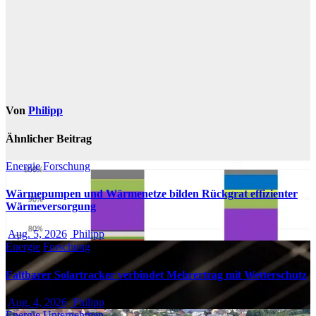
Von
Philipp
Ähnlicher Beitrag
Energie
Forschung
Wärmepumpen und Wärmenetze bilden Rückgrat effizienter
Wärmeversorgung
Aug. 5, 2026
Philipp
Energie
Forschung
Faltbarer Solartracker verbindet Mehrertrag mit Wetterschutz
Aug. 4, 2026
Philipp
Energie
Unternehmen