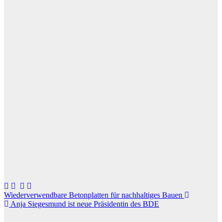
Beitragsnavigation
Wiederverwendbare Betonplatten für nachhaltiges Bauen
Anja Siegesmund ist neue Präsidentin des BDE