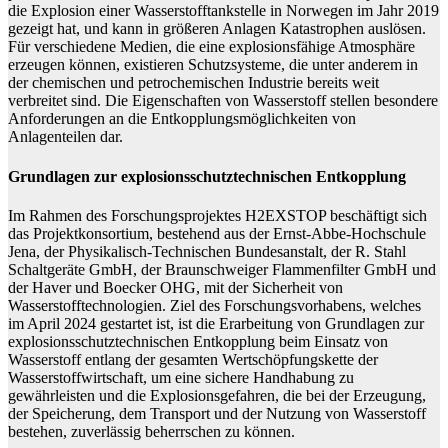
die Explosion einer Wasserstofftankstelle in Norwegen im Jahr 2019
gezeigt hat, und kann in größeren Anlagen Katastrophen auslösen.
Für verschiedene Medien, die eine explosionsfähige Atmosphäre
erzeugen können, existieren Schutzsysteme, die unter anderem in
der chemischen und petrochemischen Industrie bereits weit
verbreitet sind. Die Eigenschaften von Wasserstoff stellen besondere
Anforderungen an die Entkopplungsmöglichkeiten von
Anlagenteilen dar.
Grundlagen zur explosionsschutztechnischen Entkopplung
Im Rahmen des Forschungsprojektes H2EXSTOP beschäftigt sich
das Projektkonsortium, bestehend aus der Ernst-Abbe-Hochschule
Jena, der Physikalisch-Technischen Bundesanstalt, der R. Stahl
Schaltgeräte GmbH, der Braunschweiger Flammenfilter GmbH und
der Haver und Boecker OHG, mit der Sicherheit von
Wasserstofftechnologien. Ziel des Forschungsvorhabens, welches
im April 2024 gestartet ist, ist die Erarbeitung von Grundlagen zur
explosionsschutztechnischen Entkopplung beim Einsatz von
Wasserstoff entlang der gesamten Wertschöpfungskette der
Wasserstoffwirtschaft, um eine sichere Handhabung zu
gewährleisten und die Explosionsgefahren, die bei der Erzeugung,
der Speicherung, dem Transport und der Nutzung von Wasserstoff
bestehen, zuverlässig beherrschen zu können.