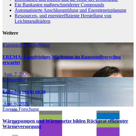
Ein Baukasten maßgeschneiderter Compounds
Automatisierte Anschlussprüfung und Energienetzplanung
Ressourcen- und energieeffiziente Herstellung von
Leichtmetallrädern
Weitere
Kunststoff
Unternehmen
EREMA: Langfristiges Wachstum im Kunststoffrecycling
erwartet
Aug. 7, 2026
Kommentar
Erfinden reicht nicht
Aug. 6, 2026
Energie
Forschung
Wärmepumpen und Wärmenetze bilden Rückgrat effizienter
Wärmeversorgung