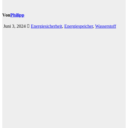
Von
Philipp
Juni 3, 2024
Energiesicherheit
,
Energiespeicher
,
Wasserstoff