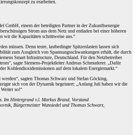
ierungskonzept zu erarbeiten.
el GmbH, einem der beteiligten Partner in der Zukunftsenergie
überschüssigen Strom aus dem Netz und entladen bei einer höheren
 wir die Kapazitäten schrittweise aus.“
en müssen. Denn teure, lastbedingte Spitzenlasten lassen sich
exibilität zum Ausgleich von Spannungsschwankungen erhält, die durch
emens Smart Infrastructure, Deutschland. Für den Netzbetreiber
Strom“, sagte Siemens-Projektleiter Andreas Schmuderer. „Dafür
ung der Kohlendioxidemissionen auf dem lokalem Energiemarkt.“
olgt werden“, sagten Thomas Schwarz und Stefan Göcking,
igte sich von der Dynamik begeistert: „Anfang Juli haben wir die
 Weiter so!“
s. Im Hintergrund v.l. Markus Brand, Vorstand
hovnik, Bürgermeister Wunsiedel und Thomas Schwarz,