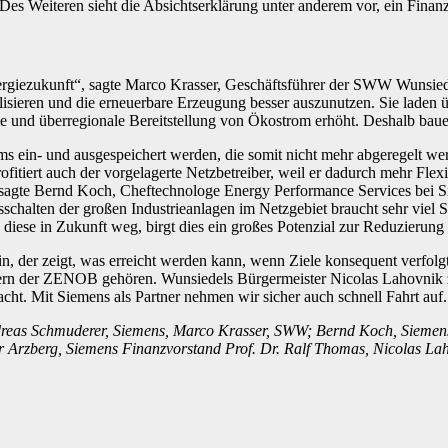
s Weiteren sieht die Absichtserklärung unter anderem vor, ein Finanz
nergiezukunft“, sagte Marco Krasser, Geschäftsführer der SWW Wunsied
isieren und die erneuerbare Erzeugung besser auszunutzen. Sie laden 
le und überregionale Bereitstellung von Ökostrom erhöht. Deshalb bauen
ein- und ausgespeichert werden, die somit nicht mehr abgeregelt werd
ofitiert auch der vorgelagerte Netzbetreiber, weil er dadurch mehr Fl
sagte Bernd Koch, Cheftechnologe Energy Performance Services bei Si
sschalten der großen Industrieanlagen im Netzgebiet braucht sehr viel 
en diese in Zukunft weg, birgt dies ein großes Potenzial zur Reduzier
ein, der zeigt, was erreicht werden kann, wenn Ziele konsequent verf
ern der ZENOB gehören. Wunsiedels Bürgermeister Nicolas Lahovnik ze
cht. Mit Siemens als Partner nehmen wir sicher auch schnell Fahrt auf.
Andreas Schmuderer, Siemens, Marco Krasser, SWW; Bernd Koch, Siemen
Arzberg, Siemens Finanzvorstand Prof. Dr. Ralf Thomas, Nicolas La