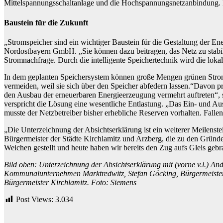
Mittelspannungsschaltanlage und die Hochspannungsnetzanbindung. De
Baustein für die Zukunft
„Stromspeicher sind ein wichtiger Baustein für die Gestaltung der E
Nordostbayern GmbH. „Sie können dazu beitragen, das Netz zu stabil
Stromnachfrage. Durch die intelligente Speichertechnik wird die loka
In dem geplanten Speichersystem können große Mengen grünen Stroms 
vermeiden, weil sie sich über den Speicher abfedern lassen.“Davon pr
den Ausbau der erneuerbaren Energieerzeugung vermehrt auftreten“, 
verspricht die Lösung eine wesentliche Entlastung. „Das Ein- und Au
musste der Netzbetreiber bisher erhebliche Reserven vorhalten. Fall
„Die Unterzeichnung der Absichtserklärung ist ein weiterer Meilenst
Bürgermeister der Städte Kirchlamitz und Arzberg, die zu den Gründ
Weichen gestellt und heute haben wir bereits den Zug aufs Gleis gebra
Bild oben: Unterzeichnung der Absichtserklärung mit (vorne v.l.) 
Kommunalunternehmen Marktredwitz, Stefan Göcking, Bürgermeister 
Bürgermeister Kirchlamitz. Foto: Siemens
Post Views:
3.034