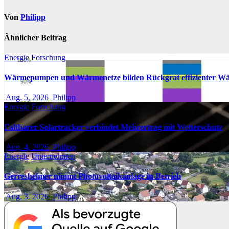
Von
Philipp
Ähnlicher Beitrag
Energie
Forschung
Wärmepumpen und Wärmenetze bilden Rückgrat effizienter W
Aug. 5, 2026
Philipp
Energie
Forschung
Faltbarer Solartracker verbindet Mehrertrag mit Wetterschutz
Aug. 4, 2026
Philipp
Energie
Unternehmen
Gerresheimer nimmt Photovoltaikanlage in Betrieb
Aug. 3, 2026
Philipp