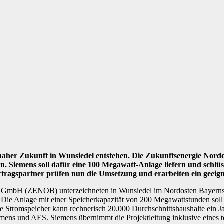
n naher Zukunft in Wunsiedel entstehen. Die Zukunftsenergie Nor
 Siemens soll dafür eine 100 Megawatt-Anlage liefern und schlüs
ertragspartner prüfen nun die Umsetzung und erarbeiten ein geei
n GmbH (ZENOB) unterzeichneten in Wunsiedel im Nordosten Bayerns ei
 Die Anlage mit einer Speicherkapazität von 200 Megawattstunden soll
Stromspeicher kann rechnerisch 20.000 Durchschnittshaushalte ein Jah
iemens und AES. Siemens übernimmt die Projektleitung inklusive eines