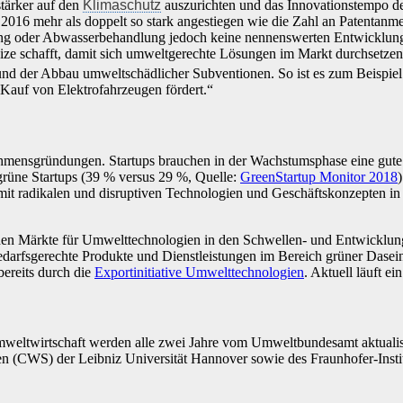
tärker auf den
Klimaschutz
auszurichten und das Innovationstempo deu
016 mehr als doppelt so stark angestiegen wie die Zahl an Patentan
igung oder Abwasserbehandlung jedoch keine nennenswerten Entwicklun
eize schafft, damit sich umweltgerechte Lösungen im Markt durchsetze
 der Abbau umweltschädlicher Subventionen. So ist es zum Beispiel wid
 Kauf von Elektrofahrzeugen fördert.“
ehmensgründungen. Startups brauchen in der Wachstumsphase eine gute 
grüne Startups (39 % versus 29 %, Quelle:
GreenStartup Monitor 2018
mit radikalen und disruptiven Technologien und Geschäftskonzepten i
den Märkte für Umwelttechnologien in den Schwellen- und Entwicklungsl
rfsgerechte Produkte und Dienstleistungen im Bereich grüner Daseins
ereits durch die
Exportinitiative Umwelttechnologien
. Aktuell läuft ei
weltwirtschaft werden alle zwei Jahre vom Umweltbundesamt aktualisi
en (CWS) der Leibniz Universität Hannover sowie des Fraunhofer-Instit