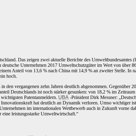
Deutschland. Das zeigen zwei aktuelle Berichte des Umweltbundesamt
n deutsche Unternehmen 2017 Umweltschutzgüter im Wert von über 86
t einem Anteil von 13,6 % nach China mit 14,9 % an zweiter Stelle. In
hin hoch.
nds in den vergangenen zehn Jahren deutlich abgenommen. Gegenüber 2
anteil Deutschlands ist noch stärker gesunken: von 18,2 % im Zeitra
wichtigsten Patentanmeldern.
UBA
-Präsident Dirk Messner: „Deutsc
 Innovationskraft hat deutlich an Dynamik verloren. Umso wichtiger ist 
Unternehmen im internationalen Wettbewerb auch in Zukunft vorne dab
für eine leistungsstarke Umweltwirtschaft.“