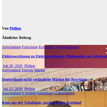
Von
Philipp
Ähnlicher Beitrag
Anwendung
Forschung
Kunststoff
Veranstaltungen
Elektrowerkzeug zu Elektrowerkzeug: Miteinander als Arbeitspr
Juli 30, 2026
Philipp
Anwendung
Energie
Märkte
Deutschland sucht verlässliche Märkte für Rezyklate
Juli 23, 2026
Philipp
Anwendung
E-Schrott
Sammlung
Unternehmen
Raus aus der Schublade, zurück in den Kreislauf