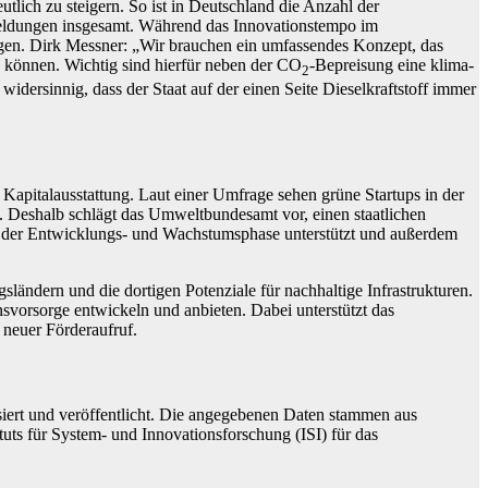
tlich zu steigern. So ist in Deutschland die Anzahl der
meldungen insgesamt. Während das Innovationstempo im
gen. Dirk Messner: „Wir brauchen ein umfassendes Konzept, das
n können. Wichtig sind hierfür neben der CO
-Bepreisung eine klima-
2
ersinnig, dass der Staat auf der einen Seite Dieselkraftstoff immer
Kapitalausstattung. Laut einer Umfrage sehen grüne Startups in der
). Deshalb schlägt das Umweltbundesamt vor, einen staatlichen
n der Entwicklungs- und Wachstumsphase unterstützt und außerdem
ändern und die dortigen Potenziale für nachhaltige Infrastrukturen.
vorsorge entwickeln und anbieten. Dabei unterstützt das
n neuer Förderaufruf.
ert und veröffentlicht. Die angegebenen Daten stammen aus
uts für System- und Innovationsforschung (ISI) für das