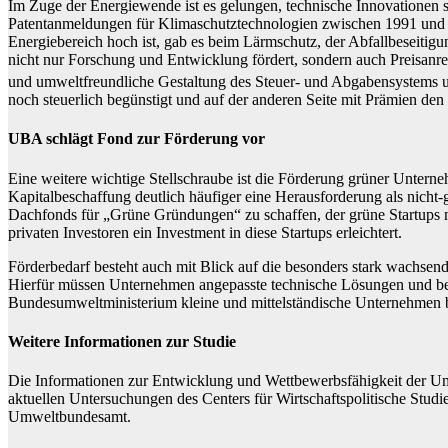
Im Zuge der Energiewende ist es gelungen, technische Innovationen s
Patentanmeldungen für Klimaschutztechnologien zwischen 1991 und 2
Energiebereich hoch ist, gab es beim Lärmschutz, der Abfallbeseit
nicht nur Forschung und Entwicklung fördert, sondern auch Preisanr
und umweltfreundliche Gestaltung des Steuer- und Abgabensystems und
noch steuerlich begünstigt und auf der anderen Seite mit Prämien den
UBA schlägt Fond zur Förderung vor
Eine weitere wichtige Stellschraube ist die Förderung grüner Untern
Kapitalbeschaffung deutlich häufiger eine Herausforderung als nicht-
Dachfonds für „Grüne Gründungen“ zu schaffen, der grüne Startups 
privaten Investoren ein Investment in diese Startups erleichtert.
Förderbedarf besteht auch mit Blick auf die besonders stark wachsen
Hierfür müssen Unternehmen angepasste technische Lösungen und beda
Bundesumweltministerium kleine und mittelständische Unternehmen b
Weitere Informationen zur Studie
Die Informationen zur Entwicklung und Wettbewerbsfähigkeit der Um
aktuellen Untersuchungen des Centers für Wirtschaftspolitische Studi
Umweltbundesamt.