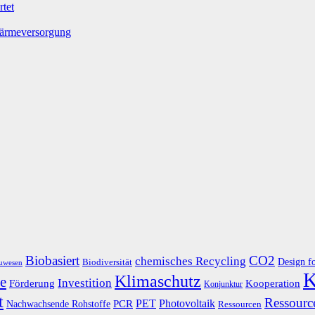
tet
Wärmeversorgung
Biobasiert
CO2
chemisches Recycling
Design f
Biodiversität
uwesen
K
Klimaschutz
e
Investition
Kooperation
Förderung
Konjunktur
t
Ressource
PET
Photovoltaik
Nachwachsende Rohstoffe
PCR
Ressourcen