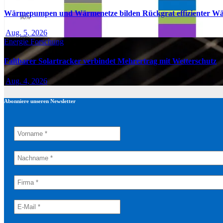
Wärmepumpen und Wärmenetze bilden Rückgrat effizienter W
Aug. 5, 2026
Energie
Forschung
Faltbarer Solartracker verbindet Mehrertrag mit Wetterschutz
Aug. 4, 2026
Abonniere unseren Newsletter