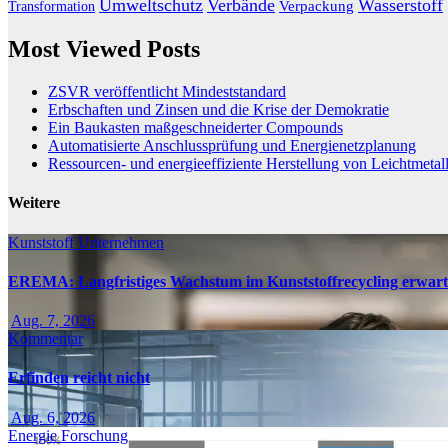
Umweltschutz
Verbände
Wasserstoff
Transformation
Verpackung
Most Viewed Posts
ZSVR veröffentlicht Mindeststandard
Erbschaften und Zinsen und die Krise der Demokratie
Ein Baukasten maßgeschneiderter Compounds
Automatisierte Anschlussprüfung und Energienetzplanung
Ressourcen- und energieeffiziente Herstellung von Leichtmetal
Weitere
Kunststoff
Unternehmen
EREMA: Langfristiges Wachstum im Kunststoffrecycling erwart
Aug. 7, 2026
Kommentar
Erfinden reicht nicht
Aug. 6, 2026
Energie
Forschung