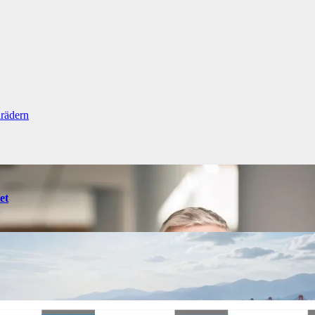
lrädern
et