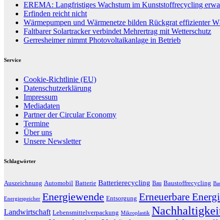
EREMA: Langfristiges Wachstum im Kunststoffrecycling erwar
Erfinden reicht nicht
Wärmepumpen und Wärmenetze bilden Rückgrat effizienter 
Faltbarer Solartracker verbindet Mehrertrag mit Wetterschutz
Gerresheimer nimmt Photovoltaikanlage in Betrieb
Service
Cookie-Richtlinie (EU)
Datenschutzerklärung
Impressum
Mediadaten
Partner der Circular Economy
Termine
Über uns
Unsere Newsletter
Schlagwörter
Batterierecycling
Auszeichnung
Baustoffrecycling
Automobil
Batterie
Bau
Ba
Energiewende
Erneuerbare Energi
Entsorgung
Energiespeicher
Nachhaltigkei
Landwirtschaft
Lebensmittelverpackung
Mikroplastik