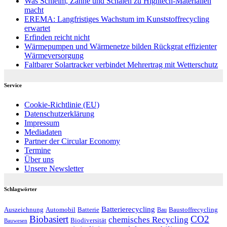
Was Schleim, Zähne und Schalen zu Hightech-Materialien
macht
EREMA: Langfristiges Wachstum im Kunststoffrecycling
erwartet
Erfinden reicht nicht
Wärmepumpen und Wärmenetze bilden Rückgrat effizienter
Wärmeversorgung
Faltbarer Solartracker verbindet Mehrertrag mit Wetterschutz
Service
Cookie-Richtlinie (EU)
Datenschutzerklärung
Impressum
Mediadaten
Partner der Circular Economy
Termine
Über uns
Unsere Newsletter
Schlagwörter
Batterierecycling
Auszeichnung
Baustoffrecycling
Automobil
Batterie
Bau
Biobasiert
CO2
chemisches Recycling
Biodiversität
Bauwesen