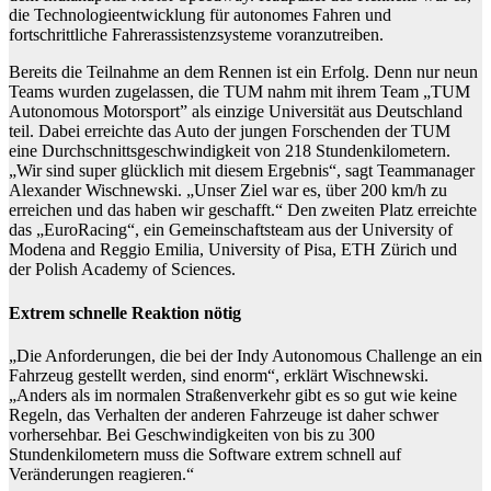
die Technologieentwicklung für autonomes Fahren und
fortschrittliche Fahrerassistenzsysteme voranzutreiben.
Bereits die Teilnahme an dem Rennen ist ein Erfolg. Denn nur neun
Teams wurden zugelassen, die TUM nahm mit ihrem Team „TUM
Autonomous Motorsport” als einzige Universität aus Deutschland
teil. Dabei erreichte das Auto der jungen Forschenden der TUM
eine Durchschnittsgeschwindigkeit von 218 Stundenkilometern.
„Wir sind super glücklich mit diesem Ergebnis“, sagt Teammanager
Alexander Wischnewski. „Unser Ziel war es, über 200 km/h zu
erreichen und das haben wir geschafft.“ Den zweiten Platz erreichte
das „EuroRacing“, ein Gemeinschaftsteam aus der University of
Modena and Reggio Emilia, University of Pisa, ETH Zürich und
der Polish Academy of Sciences.
Extrem schnelle Reaktion nötig
„Die Anforderungen, die bei der Indy Autonomous Challenge an ein
Fahrzeug gestellt werden, sind enorm“, erklärt Wischnewski.
„Anders als im normalen Straßenverkehr gibt es so gut wie keine
Regeln, das Verhalten der anderen Fahrzeuge ist daher schwer
vorhersehbar. Bei Geschwindigkeiten von bis zu 300
Stundenkilometern muss die Software extrem schnell auf
Veränderungen reagieren.“