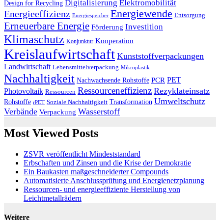
Digitalisierung
Elektromobilität
Design for Recycling
Energiewende
Energieeffizienz
Entsorgung
Energiespeicher
Erneuerbare Energie
Investition
Förderung
Klimaschutz
Kooperation
Konjunktur
Kreislaufwirtschaft
Kunststoffverpackungen
Landwirtschaft
Lebensmittelverpackung
Mikroplastik
Nachhaltigkeit
PET
Nachwachsende Rohstoffe
PCR
Ressourceneffizienz
Rezyklateinsatz
Photovoltaik
Ressourcen
Umweltschutz
Transformation
Rohstoffe
Soziale Nachhaltigkeit
rPET
Verbände
Wasserstoff
Verpackung
Most Viewed Posts
ZSVR veröffentlicht Mindeststandard
Erbschaften und Zinsen und die Krise der Demokratie
Ein Baukasten maßgeschneiderter Compounds
Automatisierte Anschlussprüfung und Energienetzplanung
Ressourcen- und energieeffiziente Herstellung von
Leichtmetallrädern
Weitere