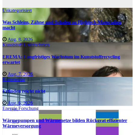
Unkategorisiert
Was Schleim, Zähne und Schalen zu Hightech-Materialien
macht
Aug. 8, 2026
Kunststoff
Unternehmen
EREMA: Langfristiges Wachstum im Kunststoffrecycling
erwartet
Aug. 7, 2026
Kommentar
Erfinden reicht nicht
Aug. 6, 2026
Energie
Forschung
Wärmepumpen und Wärmenetze bilden Rückgrat effizienter
Wärmeversorgung