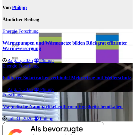
Von
Philipp
Ähnlicher Beitrag
Energie
Forschung
Wärmepumpen und Wärmenetze bilden Rückgrat effizienter
Wärmeversorgung
Aug. 5, 2026
Philipp
Energie
Forschung
Faltbarer Solartracker verbindet Mehrertrag mit Wetterschutz
Aug. 4, 2026
Philipp
Forschung
Magnetische Nanopartikel entfernen Ewigkeitschemikalien
Juli 31, 2026
Philipp