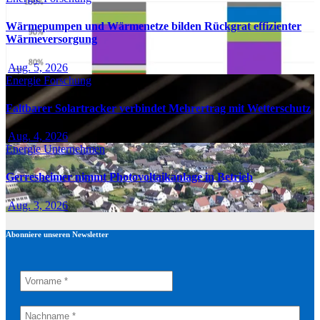
Wärmepumpen und Wärmenetze bilden Rückgrat effizienter
Wärmeversorgung
Aug. 5, 2026
Energie
Forschung
Faltbarer Solartracker verbindet Mehrertrag mit Wetterschutz
Aug. 4, 2026
Energie
Unternehmen
Gerresheimer nimmt Photovoltaikanlage in Betrieb
Aug. 3, 2026
Abonniere unseren Newsletter