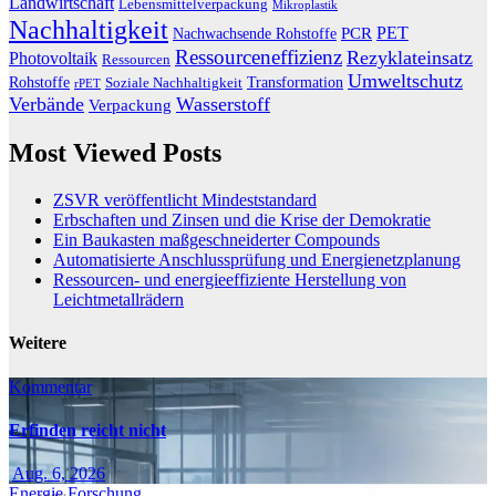
Landwirtschaft
Lebensmittelverpackung
Mikroplastik
Nachhaltigkeit
PET
Nachwachsende Rohstoffe
PCR
Ressourceneffizienz
Rezyklateinsatz
Photovoltaik
Ressourcen
Umweltschutz
Transformation
Rohstoffe
Soziale Nachhaltigkeit
rPET
Verbände
Wasserstoff
Verpackung
Most Viewed Posts
ZSVR veröffentlicht Mindeststandard
Erbschaften und Zinsen und die Krise der Demokratie
Ein Baukasten maßgeschneiderter Compounds
Automatisierte Anschlussprüfung und Energienetzplanung
Ressourcen- und energieeffiziente Herstellung von
Leichtmetallrädern
Weitere
Kommentar
Erfinden reicht nicht
Aug. 6, 2026
Energie
Forschung