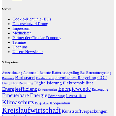
Service
Cookie-Richtlinie (EU)
Datenschutzerklärung
Impressum
Mediadaten
Partner der Circular Economy
Termine
Über uns
Unsere Newsletter
Schlagwörter
Batterierecycling
Auszeichnung
Baustoffrecycling
Automobil
Batterie
Bau
Biobasiert
CO2
chemisches Recycling
Biodiversität
Bauwesen
Digitalisierung
Elektromobilität
Design for Recycling
Energiewende
Energieeffizienz
Entsorgung
Energiespeicher
Erneuerbare Energie
Investition
Förderung
Klimaschutz
Kooperation
Konjunktur
Kreislaufwirtschaft
Kunststoffverpackungen