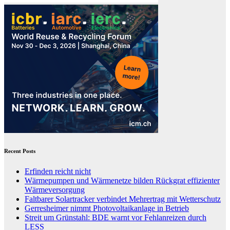
Recent Posts
Erfinden reicht nicht
Wärmepumpen und Wärmenetze bilden Rückgrat effizienter
Wärmeversorgung
Faltbarer Solartracker verbindet Mehrertrag mit Wetterschutz
Gerresheimer nimmt Photovoltaikanlage in Betrieb
Streit um Grünstahl: BDE warnt vor Fehlanreizen durch
LESS