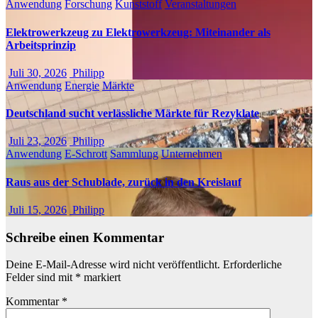
Anwendung
Forschung
Kunststoff
Veranstaltungen
Elektrowerkzeug zu Elektrowerkzeug: Miteinander als
Arbeitsprinzip
Juli 30, 2026
Philipp
Anwendung
Energie
Märkte
Deutschland sucht verlässliche Märkte für Rezyklate
Juli 23, 2026
Philipp
Anwendung
E-Schrott
Sammlung
Unternehmen
Raus aus der Schublade, zurück in den Kreislauf
Juli 15, 2026
Philipp
Schreibe einen Kommentar
Deine E-Mail-Adresse wird nicht veröffentlicht.
Erforderliche
Felder sind mit
*
markiert
Kommentar
*