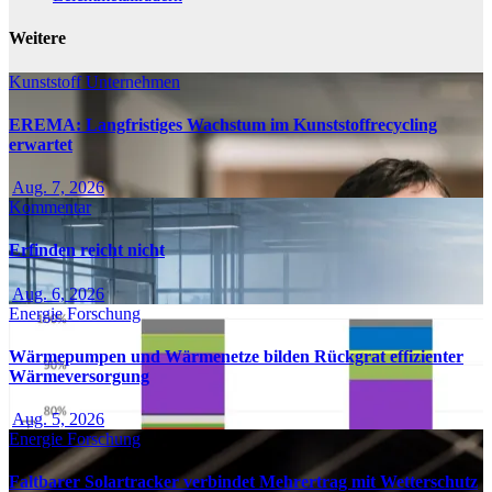
Weitere
Kunststoff
Unternehmen
EREMA: Langfristiges Wachstum im Kunststoffrecycling
erwartet
Aug. 7, 2026
Kommentar
Erfinden reicht nicht
Aug. 6, 2026
Energie
Forschung
Wärmepumpen und Wärmenetze bilden Rückgrat effizienter
Wärmeversorgung
Aug. 5, 2026
Energie
Forschung
Faltbarer Solartracker verbindet Mehrertrag mit Wetterschutz