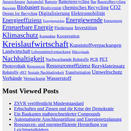
Batterierecycling
Auszeichnung
Baustoffrecycling
Automobil
Batterie
Bau
Biobasiert
CO2
chemisches Recycling
Biodiversität
Bauwesen
Digitalisierung
Elektromobilität
Design for Recycling
Energiewende
Energieeffizienz
Entsorgung
Energiespeicher
Erneuerbare Energie
Investition
Förderung
Klimaschutz
Kooperation
Konjunktur
Kreislaufwirtschaft
Kunststoffverpackungen
Landwirtschaft
Lebensmittelverpackung
Mikroplastik
Nachhaltigkeit
PET
Nachwachsende Rohstoffe
PCR
Ressourceneffizienz
Rezyklateinsatz
Photovoltaik
Ressourcen
Umweltschutz
Transformation
Rohstoffe
Soziale Nachhaltigkeit
rPET
Verbände
Wasserstoff
Verpackung
Most Viewed Posts
ZSVR veröffentlicht Mindeststandard
Erbschaften und Zinsen und die Krise der Demokratie
Ein Baukasten maßgeschneiderter Compounds
Automatisierte Anschlussprüfung und Energienetzplanung
Ressourcen- und energieeffiziente Herstellung von
Leichtmetallrädern