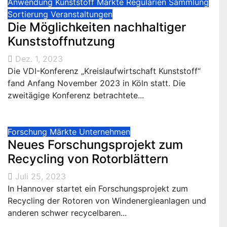
Anwendung
Kunststoff
Märkte
Regularien
Sammlung
Sortierung
Veranstaltungen
Die Möglichkeiten nachhaltiger
Kunststoffnutzung
Dez. 1, 2023
Die VDI-Konferenz „Kreislaufwirtschaft Kunststoff“
fand Anfang November 2023 in Köln statt. Die
zweitägige Konferenz betrachtete...
Forschung
Märkte
Unternehmen
Neues Forschungsprojekt zum
Recycling von Rotorblättern
Juli 25, 2023
In Hannover startet ein Forschungsprojekt zum
Recycling der Rotoren von Windenergieanlagen und
anderen schwer recycelbaren...