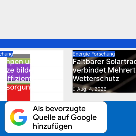
chung
Energie
Forschung
umpen und
Faltbarer Solartra
tze bilden
verbindet Mehrert
 effizienter
Wetterschutz
ersorgung
Aug. 4, 2026
26