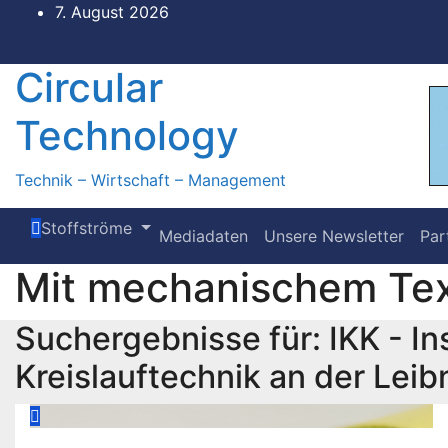
Zum
7. August 2026
Inhalt
springen
Circular
Technology
Technik – Wirtschaft – Management
Stoffströme
Mediadaten
Unsere Newsletter
Par
Mit mechanischem Tex
Suchergebnisse für:
IKK - In
Kreislauftechnik an der Leib