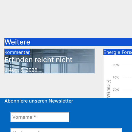
Weitere
Kommentar
Energie
Fors
Erfinden reicht nicht
Wärmep
Wärmene
Aug. 6, 2026
Rückgrat
Wärmev
Aug. 5, 20
Abonniere unseren Newsletter