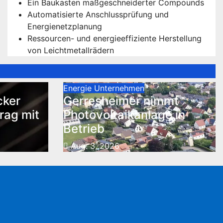
Ein Baukasten maßgeschneiderter Compounds
Automatisierte Anschlussprüfung und
Energienetzplanung
Ressourcen- und energieeffiziente Herstellung
von Leichtmetallrädern
Energie
Unternehmen
cker
Gerresheimer nimmt
rag mit
Photovoltaikanlage in
Betrieb
Aug. 3, 2026