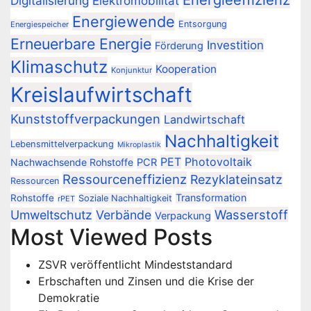
Digitalisierung
Elektromobilität
Energiewende
Entsorgung
Energiespeicher
Erneuerbare Energie
Investition
Förderung
Klimaschutz
Kooperation
Konjunktur
Kreislaufwirtschaft
Kunststoffverpackungen
Landwirtschaft
Nachhaltigkeit
Lebensmittelverpackung
Mikroplastik
PET
Photovoltaik
Nachwachsende Rohstoffe
PCR
Ressourceneffizienz
Rezyklateinsatz
Ressourcen
Transformation
Rohstoffe
Soziale Nachhaltigkeit
rPET
Wasserstoff
Umweltschutz
Verbände
Verpackung
Most Viewed Posts
ZSVR veröffentlicht Mindeststandard
Erbschaften und Zinsen und die Krise der
Demokratie