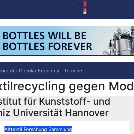
tner der Circular Economy
Termine
tilrecycling gegen Mo
stitut für Kunststoff- und
niz Universität Hannover
Alttextil
Forschung
Sammlung