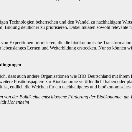
digen Technologien beherrschen und den Wandel zu nachhaltigem Wirt
, Bildung deutlicher zu priorisieren. Dabei müssen sowohl relevante na
g von Expert:innen priorisieren, die die bioökonomische Transformati
ür lebenslanges Lernen und Weiterbildung erstrecken. Nur so können wi
edingungen
h, dass auch andere Organisationen wie BIO Deutschland mit ihrem Pap
eitere Positionspapiere zur Bioökonomie veröffentlicht haben oder pla
 ist, endlich die Weichen für ein nachhaltigeres und bioökonomisches 
n von der Politik eine entschlossene Förderung der Bioökonomie, um D
sität Hohenheim