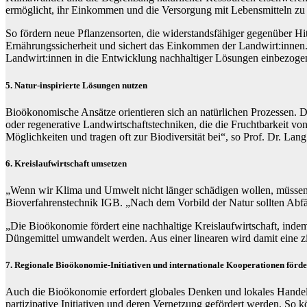
ermöglicht, ihr Einkommen und die Versorgung mit Lebensmitteln zu 
So fördern neue Pflanzensorten, die widerstandsfähiger gegenüber Hit
Ernährungssicherheit und sichert das Einkommen der Landwirt:innen.
Landwirt:innen in die Entwicklung nachhaltiger Lösungen einbezoge
5. Natur-inspirierte Lösungen nutzen
Bioökonomische Ansätze orientieren sich an natürlichen Prozessen. D
oder regenerative Landwirtschaftstechniken, die die Fruchtbarkeit vo
Möglichkeiten und tragen oft zur Biodiversität bei“, so Prof. Dr. Lan
6. Kreislaufwirtschaft umsetzen
„Wenn wir Klima und Umwelt nicht länger schädigen wollen, müssen wi
Bioverfahrenstechnik IGB. „Nach dem Vorbild der Natur sollten Abfäll
„Die Bioökonomie fördert eine nachhaltige Kreislaufwirtschaft, indem
Düngemittel umwandelt werden. Aus einer linearen wird damit eine zir
7. Regionale Bioökonomie-Initiativen und internationale Kooperationen förd
Auch die Bioökonomie erfordert globales Denken und lokales Handeln. 
partizipative Initiativen und deren Vernetzung gefördert werden. So