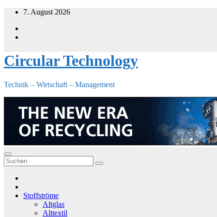
Zum
7. August 2026
Inhalt
springen
Circular Technology
Technik – Wirtschaft – Management
Stoffströme
Altglas
Alttextil