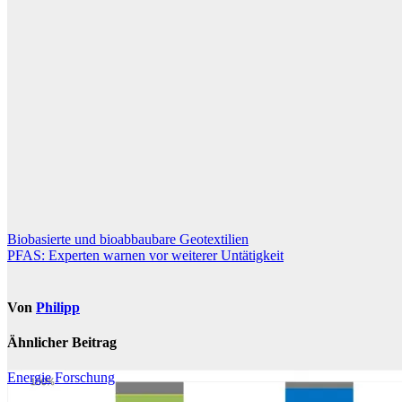
Beitragsnavigation
Biobasierte und bioabbaubare Geotextilien
PFAS: Experten warnen vor weiterer Untätigkeit
Von
Philipp
Ähnlicher Beitrag
Energie
Forschung