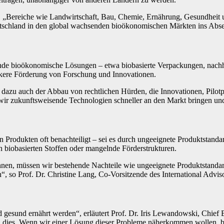
in. „Bereiche wie Landwirtschaft, Bau, Chemie, Ernährung, Gesundheit 
schland in den global wachsenden bioökonomischen Märkten ins Abseits
de bioökonomische Lösungen – etwa biobasierte Verpackungen, nachhalt
tärkere Förderung von Forschung und Innovationen.
 dazu auch der Abbau von rechtlichen Hürden, die Innovationen, Pilotp
r zukunftsweisende Technologien schneller an den Markt bringen und
 Produkten oft benachteiligt – sei es durch ungeeignete Produktstand
biobasierten Stoffen oder mangelnde Förderstrukturen.
en, müssen wir bestehende Nachteile wie ungeeignete Produktstandard
“, so Prof. Dr. Christine Lang, Co-Vorsitzende des International Ad
 gesund ernährt werden“, erläutert Prof. Dr. Iris Lewandowski, Chie
dies. Wenn wir einer Lösung dieser Probleme näherkommen wollen, br