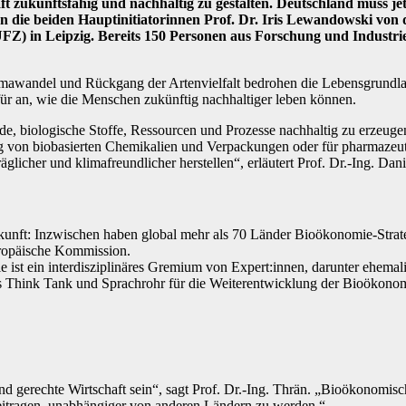
aft zukunftsfähig und nachhaltig zu gestalten. Deutschland muss j
 die beiden Hauptinitiatorinnen Prof. Dr. Iris Lewandowski von d
 in Leipzig. Bereits 150 Personen aus Forschung und Industrie u
awandel und Rückgang der Artenvielfalt bedrohen die Lebensgrundlage
r an, wie die Menschen zukünftig nachhaltiger leben können.
de, biologische Stoffe, Ressourcen und Prozesse nachhaltig zu erzeuge
ng von biobasierten Chemikalien und Verpackungen oder für pharmazeu
äglicher und klimafreundlicher herstellen“, erläutert Prof. Dr.-Ing. D
kunft: Inzwischen haben global mehr als 70 Länder Bioökonomie-Strate
ropäische Kommission.
ie ist ein interdisziplinäres Gremium von Expert:innen, darunter ehem
als Think Tank und Sprachrohr für die Weiterentwicklung der Bioökonomi
und gerechte Wirtschaft sein“, sagt Prof. Dr.-Ing. Thrän. „Bioökonom
beitragen, unabhängiger von anderen Ländern zu werden.“