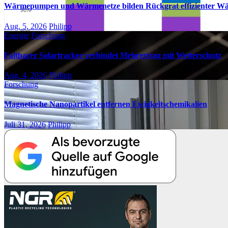
Wärmepumpen und Wärmenetze bilden Rückgrat effizienter W
Aug. 5, 2026
Philipp
Energie
Forschung
Faltbarer Solartracker verbindet Mehrertrag mit Wetterschutz
Aug. 4, 2026
Philipp
Forschung
Magnetische Nanopartikel entfernen Ewigkeitschemikalien
Juli 31, 2026
Philipp