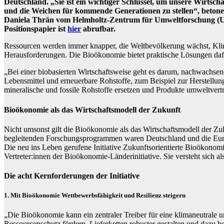
Deutschland. „Sie ist ein wichtiger Schlüssel, um unsere Wirtsch
und die Weichen für kommende Generationen zu stellen“, betonen
Daniela Thrän vom Helmholtz-Zentrum für Umweltforschung (UFZ)
Positionspapier ist
hier
abrufbar.
Ressourcen werden immer knapper, die Weltbevölkerung wächst, Klim
Herausforderungen. Die Bioökonomie bietet praktische Lösungen dafü
„Bei einer biobasierten Wirtschaftsweise geht es darum, nachwachsen
Lebensmittel und erneuerbare Rohstoffe, zum Beispiel zur Herstellu
mineralische und fossile Rohstoffe ersetzen und Produkte umweltvertr
Bioökonomie als das Wirtschaftsmodell der Zukunft
Nicht umsonst gilt die Bioökonomie als das Wirtschaftsmodell der Zu
begleitenden Forschungsprogrammen waren Deutschland und die Eu
Die neu ins Leben gerufene Initiative Zukunftsorientierte Bioökonom
Vertreter:innen der Bioökonomie-Länderinitiative. Sie versteht sich 
Die acht Kernforderungen der Initiative
1. Mit Bioökonomie Wettbewerbsfähigkeit und Resilienz steigern
„Die Bioökonomie kann ein zentraler Treiber für eine klimaneutrale 
Ressourcenschutz fördern, Lieferketten robuster gestalten und dazu 