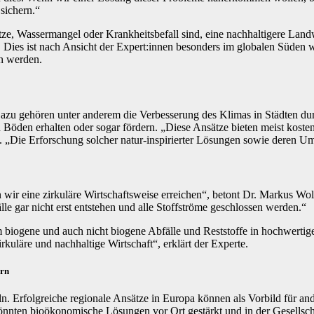
sichern.“
ze, Wassermangel oder Krankheitsbefall sind, eine nachhaltigere Landw
 Dies ist nach Ansicht der Expert:innen besonders im globalen Süden
n werden.
azu gehören unter anderem die Verbesserung des Klimas in Städten dur
n Böden erhalten oder sogar fördern. „Diese Ansätze bieten meist kosten
g. „Die Erforschung solcher natur-inspirierter Lösungen sowie deren Ums
r eine zirkuläre Wirtschaftsweise erreichen“, betont Dr. Markus Wolpe
e gar nicht erst entstehen und alle Stoffströme geschlossen werden.“
 biogene und auch nicht biogene Abfälle und Reststoffe in hochwertige
kuläre und nachhaltige Wirtschaft“, erklärt der Experte.
ern
Erfolgreiche regionale Ansätze in Europa können als Vorbild für ander
 könnten bioökonomische Lösungen vor Ort gestärkt und in der Gesellsch