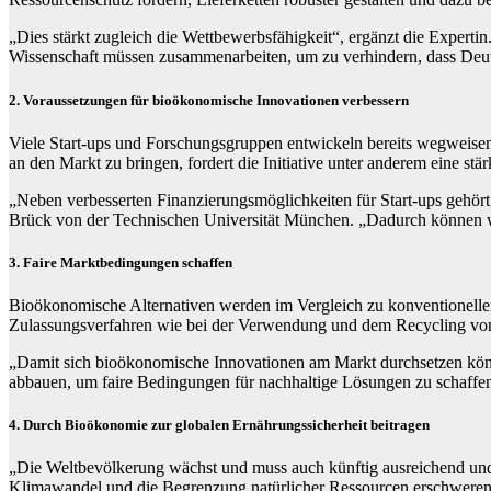
„Dies stärkt zugleich die Wettbewerbsfähigkeit“, ergänzt die Expert
Wissenschaft müssen zusammenarbeiten, um zu verhindern, dass Deut
2. Voraussetzungen für bioökonomische Innovationen verbessern
Viele Start-ups und Forschungsgruppen entwickeln bereits wegweisen
an den Markt zu bringen, fordert die Initiative unter anderem eine s
„Neben verbesserten Finanzierungsmöglichkeiten für Start-ups gehört
Brück von der Technischen Universität München. „Dadurch können wi
3. Faire Marktbedingungen schaffen
Bioökonomische Alternativen werden im Vergleich zu konventionellen
Zulassungsverfahren wie bei der Verwendung und dem Recycling von 
„Damit sich bioökonomische Innovationen am Markt durchsetzen könn
abbauen, um faire Bedingungen für nachhaltige Lösungen zu schaffen
4. Durch Bioökonomie zur globalen Ernährungssicherheit beitragen
„Die Weltbevölkerung wächst und muss auch künftig ausreichend und
Klimawandel und die Begrenzung natürlicher Ressourcen erschweren 