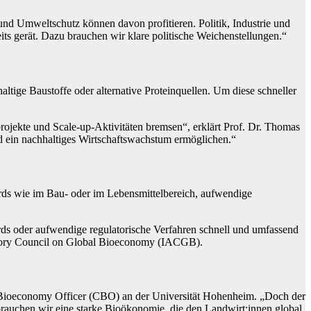
und Umweltschutz können davon profitieren. Politik, Industrie und
 gerät. Dazu brauchen wir klare politische Weichenstellungen.“
ige Baustoffe oder alternative Proteinquellen. Um diese schneller
rojekte und Scale-up-Aktivitäten bremsen“, erklärt Prof. Dr. Thomas
 ein nachhaltiges Wirtschaftswachstum ermöglichen.“
ards wie im Bau- oder im Lebensmittelbereich, aufwendige
s oder aufwendige regulatorische Verfahren schnell und umfassend
visory Council on Global Bioeconomy (IACGB).
f Bioeconomy Officer (CBO) an der Universität Hohenheim. „Doch der
auchen wir eine starke Bioökonomie, die den Landwirt:innen global