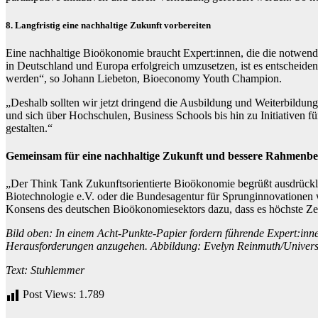
8. Langfristig eine nachhaltige Zukunft vorbereiten
Eine nachhaltige Bioökonomie braucht Expert:innen, die die notwen
in Deutschland und Europa erfolgreich umzusetzen, ist es entscheidend
werden“, so Johann Liebeton, Bioeconomy Youth Champion.
„Deshalb sollten wir jetzt dringend die Ausbildung und Weiterbildun
und sich über Hochschulen, Business Schools bis hin zu Initiativen f
gestalten.“
Gemeinsam für eine nachhaltige Zukunft und bessere Rahmenb
„Der Think Tank Zukunftsorientierte Bioökonomie begrüßt ausdrücklic
Biotechnologie e.V. oder die Bundesagentur für Sprunginnovationen w
Konsens des deutschen Bioökonomiesektors dazu, dass es höchste Zeit
Bild oben: In einem Acht-Punkte-Papier fordern führende Expert:inne
Herausforderungen anzugehen. Abbildung: Evelyn Reinmuth/Univer
Text: Stuhlemmer
Post Views:
1.789