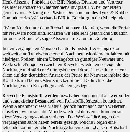
Henk Alssema, Präsident der BIR Plastics Division und Vertreter
des niederländischen Unternehmens Inviplast BV, bei der ersten
gemeinsamen Sitzung der Plastics Division und des Tyres & Rubber
Committee des Weltverbands BIR in Göteborg in den Mittelpunkt.
„Wenn Kunden nur dann Recyclingmaterial kaufen, wenn die Preise
für Neuware hoch sind, schaffen wir eine sehr gefährliche Situation
für unsere Branche“, sagte Alssema am 3. Juni in Göteborg.
In den vergangenen Monaten hat der Kunststoffrecyclingsektor
weltweit eine Trendwende erlebt. Nach herausfordernden Jahren mit
niedrigen Preisen, einem Überangebot an günstiger Neuware und
Werksschließungen verzeichnen Recycler wieder eine steigende
Nachfrage und stärkere Auftragsbücher. Diese Entwicklung ist vor
allem auf den deutlichen Anstieg der Preise für Neuware infolge des
Konflikts im Nahen Osten zurückzuführen. Dadurch ist die
Nachfrage nach Recyclingmaterialien gestiegen.
Recycelte Kunststoffe werden inzwischen zunehmend als wertvoller
und strategischer Bestandteil von Rohstofflieferketten betrachtet.
Wenn Abnehmer dieses Material jedoch nicht auch dann weiterhin
einsetzen, wenn sich die Märkte wieder stabilisieren, könnten sie
diese Versorgungsoption verlieren. Die Werksschließungen der
vergangenen Jahre haben bereits gezeigt, welche Folgen eine
fehlende kontinuierliche Nachfrage haben kann. „Unsere Botschaft