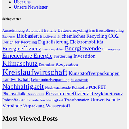
Über uns
Unsere Newsletter
Schlagwörter
Batterierecycling
Auszeichnung
Baustoffrecycling
Automobil
Batterie
Bau
Biobasiert
CO2
chemisches Recycling
Biodiversität
Bauwesen
Digitalisierung
Elektromobilität
Design for Recycling
Energiewende
Energieeffizienz
Entsorgung
Energiespeicher
Erneuerbare Energie
Investition
Förderung
Klimaschutz
Kooperation
Konjunktur
Kreislaufwirtschaft
Kunststoffverpackungen
Landwirtschaft
Lebensmittelverpackung
Mikroplastik
Nachhaltigkeit
PET
Nachwachsende Rohstoffe
PCR
Ressourceneffizienz
Rezyklateinsatz
Photovoltaik
Ressourcen
Umweltschutz
Transformation
Rohstoffe
Soziale Nachhaltigkeit
rPET
Verbände
Wasserstoff
Verpackung
Most Viewed Posts