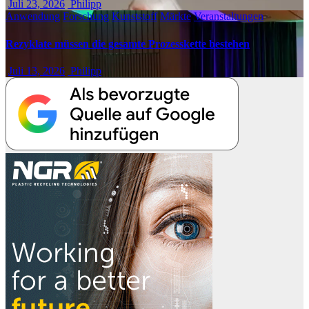
Juli 23, 2026
Philipp
Anwendung
Forschung
Kunststoff
Märkte
Veranstaltungen
Rezyklate müssen die gesamte Prozesskette bestehen
Juli 13, 2026
Philipp