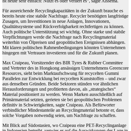
ist heute sehr einfach: Nutzt es oder verliert es“, sagte Alssema.
Für ausreichende Recyclingkapazitäten in der Zukunft brauche es
bereits heute eine stabile Nachfrage. Recycler benötigten langfristige
Zusagen, um Investitionen in neue Anlagen, Innovationen,
Qualitätssysteme und Rückverfolgbarkeit rechtfertigen zu können.
Auch politische Unterstützung sei wichtig. Ohne starke und stabile
Verpflichtungen werde die Nachfrage nach Recyclingmaterial
weiterhin von Ölpreisen und geopolitischen Ereignissen abhängen.
Mit klaren politischen Rahmenbedingungen könnten Unternehmen
hingegen mit Vertrauen investieren und für die Zukunft planen.
Max Craipeau, Vorsitzender des BIR Tyres & Rubber Committee
und Vertreter des in Hongkong ansässigen Unternehmens Greencore
Resources, sieht beim Marktaufschwung für recycelten Gummi
Parallelen zur Entwicklung bei recycelten Kunststoffen – und zwar
aus denselben Gründen. Beide Sektoren stünden vor ähnlichen
Herausforderungen und profitierten davon, als „strategisches“
Material positioniert zu werden. Wenn Marken ausschließlich auf
Primärmaterial setzten, gerieten sie bei geopolitischen Problemen
definitiv in Schwierigkeiten, sagte Craipeau. Als Befürworter
verbindlicher Mindestanteile an Recyclingmaterial betonte er, dass
solche Vorgaben notwendig seien, um Nachfrage zu schaffen.
Mit Blick auf Südostasien, wo Craipeau eine PET-Recyclinganlage
in Indonesien betreibt, verwies er auf die Auswirkungen der Lage in