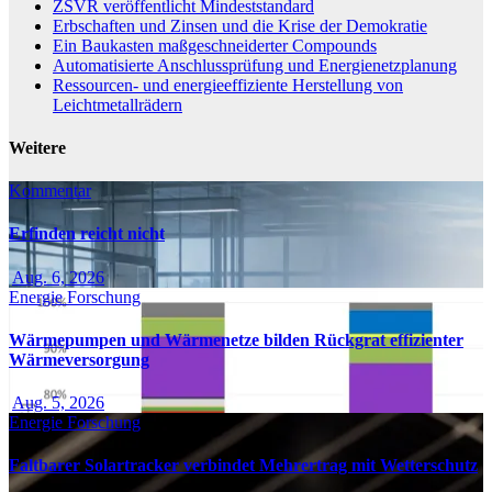
ZSVR veröffentlicht Mindeststandard
Erbschaften und Zinsen und die Krise der Demokratie
Ein Baukasten maßgeschneiderter Compounds
Automatisierte Anschlussprüfung und Energienetzplanung
Ressourcen- und energieeffiziente Herstellung von
Leichtmetallrädern
Weitere
Kommentar
Erfinden reicht nicht
Aug. 6, 2026
Energie
Forschung
Wärmepumpen und Wärmenetze bilden Rückgrat effizienter
Wärmeversorgung
Aug. 5, 2026
Energie
Forschung
Faltbarer Solartracker verbindet Mehrertrag mit Wetterschutz