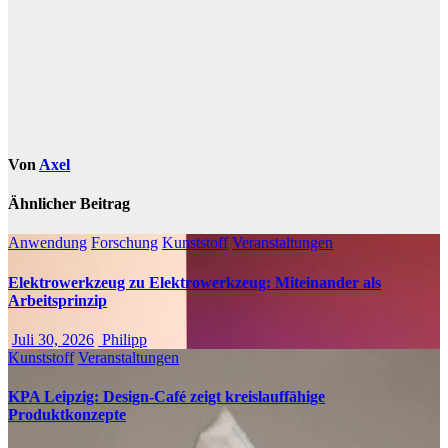
Von
Axel
Ähnlicher Beitrag
Anwendung
Forschung
Kunststoff
Veranstaltungen
Elektrowerkzeug zu Elektrowerkzeug: Miteinander als
Arbeitsprinzip
Juli 30, 2026
Philipp
Kunststoff
Veranstaltungen
KPA Leipzig: Design-Café zeigt kreislauffähige
Produktkonzepte