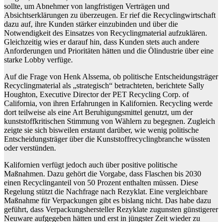
sollte, um Abnehmer von langfristigen Verträgen und
Absichtserklärungen zu überzeugen. Er rief die Recyclingwirtschaft
dazu auf, ihre Kunden stärker einzubinden und über die
Notwendigkeit des Einsatzes von Recyclingmaterial aufzuklären.
Gleichzeitig wies er darauf hin, dass Kunden stets auch andere
Anforderungen und Prioritäten hätten und die Ölindustrie über eine
starke Lobby verfüge.
Auf die Frage von Henk Alssema, ob politische Entscheidungsträger
Recyclingmaterial als „strategisch“ betrachteten, berichtete Sally
Houghton, Executive Director der PET Recycling Corp. of
California, von ihren Erfahrungen in Kalifornien. Recycling werde
dort teilweise als eine Art Beruhigungsmittel genutzt, um der
kunststoffkritischen Stimmung von Wählern zu begegnen. Zugleich
zeigte sie sich bisweilen erstaunt darüber, wie wenig politische
Entscheidungsträger über die Kunststoffrecyclingbranche wüssten
oder verstünden.
Kalifornien verfügt jedoch auch über positive politische
Maßnahmen. Dazu gehört die Vorgabe, dass Flaschen bis 2030
einen Recyclinganteil von 50 Prozent enthalten müssen. Diese
Regelung stützt die Nachfrage nach Rezyklat. Eine vergleichbare
Maßnahme für Verpackungen gibt es bislang nicht. Das habe dazu
geführt, dass Verpackungshersteller Rezyklate zugunsten günstigerer
Neuware aufgegeben hätten und erst in jüngster Zeit wieder zu