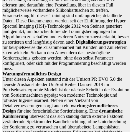
erlernen und daraufhin eine Feststellung über in diesem Fall
möglicherweise vorhandene Silikonkartuschen zu treffen.
Voraussetzung für dieses Training sind umfangreiche, detaillierte
Daten. Diese Datenmengen werden seit der Einführung der Hyper
Spectral Imaging (HSI)-Technologie 2012 von Steinert generiert
und genutzt, um branchenführende Trainingsbedingungen für
Algorithmen zu schaffen und es deren Nutzern zuerst erlaubt, besser
zu sortieren und langfristig davon auch
Digitalisierungsstrategien
für beispielsweise die Zusammenarbeit mit Kunden und Zulieferern
zu entwickeln. So kann den Anwendern das bestmögliche
Sortierergebnis geboten werden, ohne dass selbst Parameter
konfiguriert, oder sich mit der Programmierung beschäftigt werden
muss.
Wartungsfreundliches Design
Unter diesen Aspekten entstand mit der Unisort PR EVO 5.0 die
neueste Ausbaustufe der UniSort Reihe. Das seit 2019 im
Praxiseinsatz erprobte Modell ist der nächste Schritt in der Evolution
von Sortiermaschinen geprägt von moderner Technologie und
robuster Ingenieursarbeit. Neben einer Vielzahl von
Detailverbesserungen sorgt auch ein
wartungsfreundlicheres
Design
für eine fortschrittliche Sortierleistung. Eine
dynamische
Kalibrierung
überwacht das sich ständig durch externe Faktoren
verändernde Spektrum der Bandbeleuchtung, ohne Unterbrechung
der Sortierung zu verursachen und überarbeitete Lampenkästen