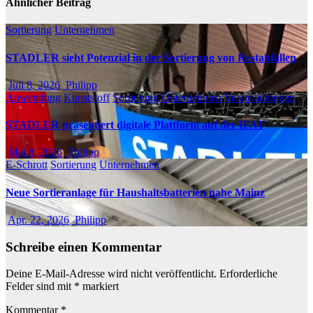
Ähnlicher Beitrag
Sortierung
Unternehmen
STADLER sieht Potenzial in der Sortierung von Restabfällen
Juli 8, 2026
Philipp
Anwendung
Kunststoff
Sortierung
Unternehmen
Veranstaltungen
STADLER präsentiert digitale Plattform auf der IFAT
Mai 8, 2026
Philipp
E-Schrott
Sortierung
Unternehmen
Neue Sortieranlage für Haushaltsbatterien nahe Mainz
Apr. 22, 2026
Philipp
Schreibe einen Kommentar
Deine E-Mail-Adresse wird nicht veröffentlicht.
Erforderliche
Felder sind mit
*
markiert
Kommentar
*