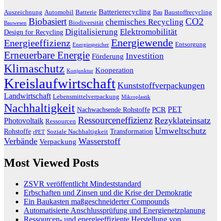
Batterierecycling
Auszeichnung
Baustoffrecycling
Automobil
Batterie
Bau
Biobasiert
CO2
chemisches Recycling
Biodiversität
Bauwesen
Digitalisierung
Elektromobilität
Design for Recycling
Energiewende
Energieeffizienz
Entsorgung
Energiespeicher
Erneuerbare Energie
Investition
Förderung
Klimaschutz
Kooperation
Konjunktur
Kreislaufwirtschaft
Kunststoffverpackungen
Landwirtschaft
Lebensmittelverpackung
Mikroplastik
Nachhaltigkeit
PET
Nachwachsende Rohstoffe
PCR
Ressourceneffizienz
Rezyklateinsatz
Photovoltaik
Ressourcen
Umweltschutz
Transformation
Rohstoffe
Soziale Nachhaltigkeit
rPET
Verbände
Wasserstoff
Verpackung
Most Viewed Posts
ZSVR veröffentlicht Mindeststandard
Erbschaften und Zinsen und die Krise der Demokratie
Ein Baukasten maßgeschneiderter Compounds
Automatisierte Anschlussprüfung und Energienetzplanung
Ressourcen- und energieeffiziente Herstellung von