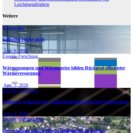
Leichtmetallrädern
Weitere
Kommentar
Erfinden reicht nicht
Aug. 6, 2026
Energie
Forschung
Wärmepumpen und Wärmenetze bilden Rückgrat effizienter
Wärmeversorgung
Aug. 5, 2026
Energie
Forschung
Faltbarer Solartracker verbindet Mehrertrag mit Wetterschutz
Aug. 4, 2026
Energie
Unternehmen
Gerresheimer nimmt Photovoltaikanlage in Betrieb