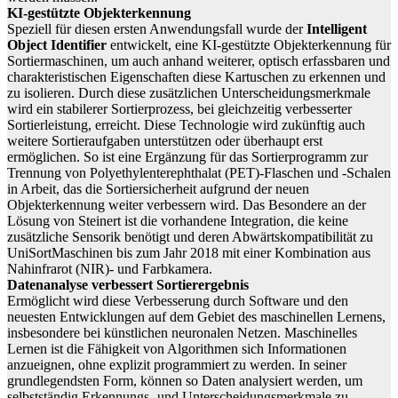
KI-gestützte Objekterkennung
Speziell für diesen ersten Anwendungsfall wurde der
Intelligent
Object Identifier
entwickelt, eine KI-gestützte Objekterkennung für
Sortiermaschinen, um auch anhand weiterer, optisch erfassbaren und
charakteristischen Eigenschaften diese Kartuschen zu erkennen und
zu isolieren. Durch diese zusätzlichen Unterscheidungsmerkmale
wird ein stabilerer Sortierprozess, bei gleichzeitig verbesserter
Sortierleistung, erreicht. Diese Technologie wird zukünftig auch
weitere Sortieraufgaben unterstützen oder überhaupt erst
ermöglichen. So ist eine Ergänzung für das Sortierprogramm zur
Trennung von Polyethylenterephthalat (PET)-Flaschen und -Schalen
in Arbeit, das die Sortiersicherheit aufgrund der neuen
Objekterkennung weiter verbessern wird. Das Besondere an der
Lösung von Steinert ist die vorhandene Integration, die keine
zusätzliche Sensorik benötigt und deren Abwärtskompatibilität zu
UniSortMaschinen bis zum Jahr 2018 mit einer Kombination aus
Nahinfrarot (NIR)- und Farbkamera.
Datenanalyse verbessert Sortierergebnis
Ermöglicht wird diese Verbesserung durch Software und den
neuesten Entwicklungen auf dem Gebiet des maschinellen Lernens,
insbesondere bei künstlichen neuronalen Netzen. Maschinelles
Lernen ist die Fähigkeit von Algorithmen sich Informationen
anzueignen, ohne explizit programmiert zu werden. In seiner
grundlegendsten Form, können so Daten analysiert werden, um
selbstständig Erkennungs- und Unterscheidungsmerkmale zu