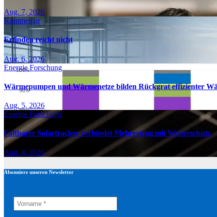
Aug. 7, 2026
Kommentar
Erfinden reicht nicht
Aug. 6, 2026
Energie
Forschung
Wärmepumpen und Wärmenetze bilden Rückgrat effizienter W
Aug. 5, 2026
Energie
Forschung
Faltbarer Solartracker verbindet Mehrertrag mit Wetterschutz
Aug. 4, 2026
Abonniere unseren Newsletter