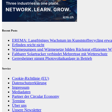
Recent Posts
EREMA: Langfristiges Wachstum im Kunststoffrecycling erwar
Erfinden reicht nicht
Wärmepumpen und Wärmenetze bilden Rückgrat effizienter 
Faltbarer Solartracker verbindet Mehrertrag mit Wetterschutz
Gerresheimer nimmt Photovoltaikanlage in Betrieb
Service
Cookie-Richtlinie (EU)
Datenschutzerklärung
Impressum
Mediadaten
Partner der Circular Economy
Termine
Über uns
Unsere Newsletter