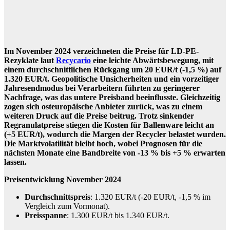
Im November 2024 verzeichneten die Preise für LD-PE-
Rezyklate laut
Recycario
eine leichte Abwärtsbewegung, mit
einem durchschnittlichen Rückgang um 20 EUR/t (-1,5 %) auf
1.320 EUR/t. Geopolitische Unsicherheiten und ein vorzeitiger
Jahresendmodus bei Verarbeitern führten zu geringerer
Nachfrage, was das untere Preisband beeinflusste. Gleichzeitig
zogen sich osteuropäische Anbieter zurück, was zu einem
weiteren Druck auf die Preise beitrug. Trotz sinkender
Regranulatpreise stiegen die Kosten für Ballenware leicht an
(+5 EUR/t), wodurch die Margen der Recycler belastet wurden.
Die Marktvolatilität bleibt hoch, wobei Prognosen für die
nächsten Monate eine Bandbreite von -13 % bis +5 % erwarten
lassen.
Preisentwicklung November 2024
Durchschnittspreis
: 1.320 EUR/t (-20 EUR/t, -1,5 % im
Vergleich zum Vormonat).
Preisspanne
: 1.300 EUR/t bis 1.340 EUR/t.