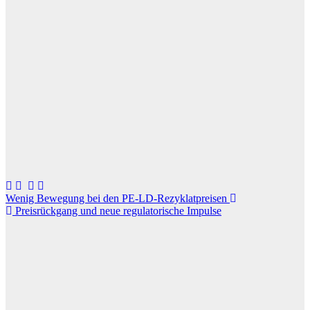
Beitragsnavigation
Wenig Bewegung bei den PE-LD-Rezyklatpreisen
Preisrückgang und neue regulatorische Impulse