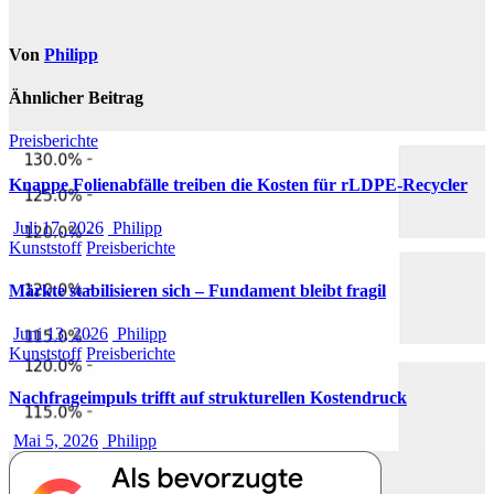
Von
Philipp
Ähnlicher Beitrag
Preisberichte
Knappe Folienabfälle treiben die Kosten für rLDPE-Recycler
Juli 17, 2026
Philipp
Kunststoff
Preisberichte
Märkte stabilisieren sich – Fundament bleibt fragil
Juni 13, 2026
Philipp
Kunststoff
Preisberichte
Nachfrageimpuls trifft auf strukturellen Kostendruck
Mai 5, 2026
Philipp