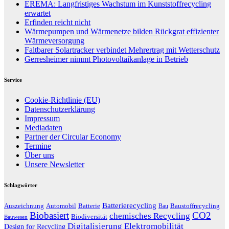
EREMA: Langfristiges Wachstum im Kunststoffrecycling
erwartet
Erfinden reicht nicht
Wärmepumpen und Wärmenetze bilden Rückgrat effizienter
Wärmeversorgung
Faltbarer Solartracker verbindet Mehrertrag mit Wetterschutz
Gerresheimer nimmt Photovoltaikanlage in Betrieb
Service
Cookie-Richtlinie (EU)
Datenschutzerklärung
Impressum
Mediadaten
Partner der Circular Economy
Termine
Über uns
Unsere Newsletter
Schlagwörter
Batterierecycling
Auszeichnung
Baustoffrecycling
Automobil
Batterie
Bau
Biobasiert
CO2
chemisches Recycling
Biodiversität
Bauwesen
Digitalisierung
Elektromobilität
Design for Recycling