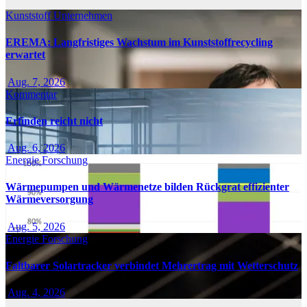
Kunststoff
Unternehmen
EREMA: Langfristiges Wachstum im Kunststoffrecycling
erwartet
Aug. 7, 2026
Kommentar
Erfinden reicht nicht
Aug. 6, 2026
Energie
Forschung
Wärmepumpen und Wärmenetze bilden Rückgrat effizienter
Wärmeversorgung
Aug. 5, 2026
Energie
Forschung
Faltbarer Solartracker verbindet Mehrertrag mit Wetterschutz
Aug. 4, 2026