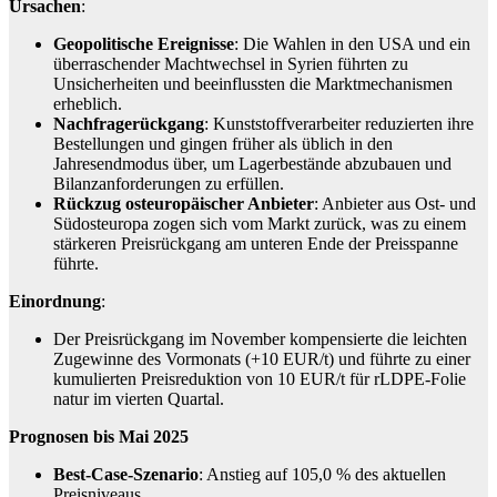
Ursachen
:
Geopolitische Ereignisse
: Die Wahlen in den USA und ein
überraschender Machtwechsel in Syrien führten zu
Unsicherheiten und beeinflussten die Marktmechanismen
erheblich.
Nachfragerückgang
: Kunststoffverarbeiter reduzierten ihre
Bestellungen und gingen früher als üblich in den
Jahresendmodus über, um Lagerbestände abzubauen und
Bilanzanforderungen zu erfüllen.
Rückzug osteuropäischer Anbieter
: Anbieter aus Ost- und
Südosteuropa zogen sich vom Markt zurück, was zu einem
stärkeren Preisrückgang am unteren Ende der Preisspanne
führte.
Einordnung
:
Der Preisrückgang im November kompensierte die leichten
Zugewinne des Vormonats (+10 EUR/t) und führte zu einer
kumulierten Preisreduktion von 10 EUR/t für rLDPE-Folie
natur im vierten Quartal.
Prognosen bis Mai 2025
Best-Case-Szenario
: Anstieg auf 105,0 % des aktuellen
Preisniveaus.