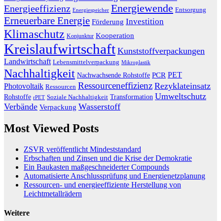
Energiewende
Energieeffizienz
Entsorgung
Energiespeicher
Erneuerbare Energie
Investition
Förderung
Klimaschutz
Kooperation
Konjunktur
Kreislaufwirtschaft
Kunststoffverpackungen
Landwirtschaft
Lebensmittelverpackung
Mikroplastik
Nachhaltigkeit
PET
Nachwachsende Rohstoffe
PCR
Ressourceneffizienz
Rezyklateinsatz
Photovoltaik
Ressourcen
Umweltschutz
Transformation
Rohstoffe
Soziale Nachhaltigkeit
rPET
Verbände
Wasserstoff
Verpackung
Most Viewed Posts
ZSVR veröffentlicht Mindeststandard
Erbschaften und Zinsen und die Krise der Demokratie
Ein Baukasten maßgeschneiderter Compounds
Automatisierte Anschlussprüfung und Energienetzplanung
Ressourcen- und energieeffiziente Herstellung von
Leichtmetallrädern
Weitere