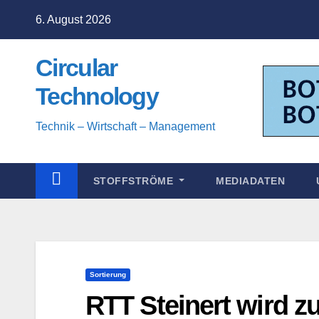
Zum
6. August 2026
Inhalt
springen
Circular
Technology
Technik – Wirtschaft – Management
STOFFSTRÖME
MEDIADATEN
Sortierung
RTT Steinert wird 