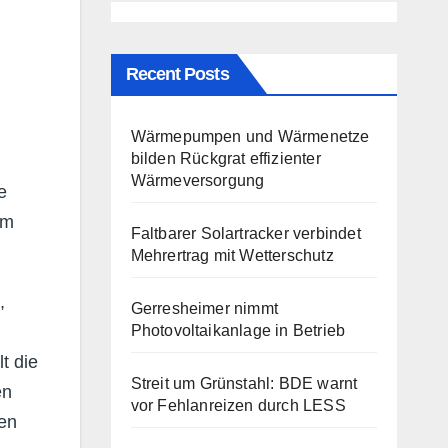
Recent Posts
Wärmepumpen und Wärmenetze
bilden Rückgrat effizienter
Wärmeversorgung
e
em
Faltbarer Solartracker verbindet
Mehrertrag mit Wetterschutz
,
Gerresheimer nimmt
Photovoltaikanlage in Betrieb
t die
Streit um Grünstahl: BDE warnt
en
vor Fehlanreizen durch LESS
ten