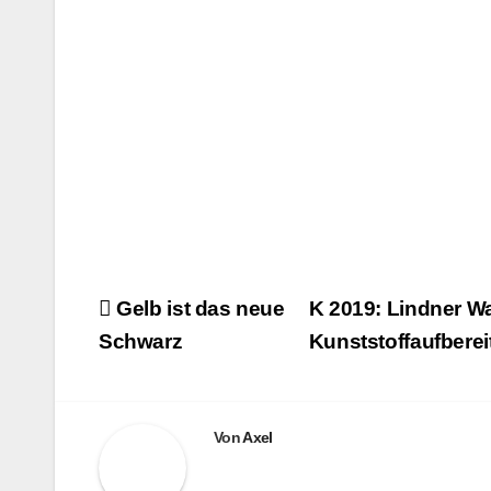
Beitragsnavigation
Gelb ist das neue
K 2019: Lindner W
Schwarz
Kunststoffaufbere
Von
Axel