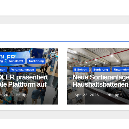
ng
Kunststoff
Sortierung
hmen
Veranstaltungen
E-Schrott
Sortierung
Unterneh
LER präsentiert
Neue Sortieranlage
ale Plattform auf
Haushaltsbatterien
IFAT
nahe Mainz
 2026
Philipp
Apr. 22, 2026
Philipp