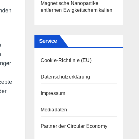
Magnetische Nanopartikel
enden
entfernen Ewigkeitschemikalien
Service
n
n
Cookie-Richtlinie (EU)
änger
Datenschutzerklärung
zepte
der
Impressum
Mediadaten
Partner der Circular Economy