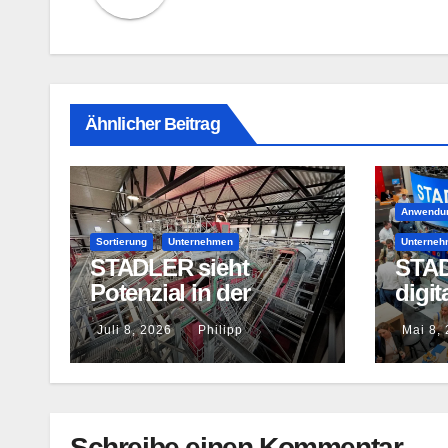
Ähnlicher Beitrag
Anwendu
Sortierung
Unternehmen
Unterne
STADLER sieht
STAD
Potenzial in der
digit
Sortierung von
der 
Juli 8, 2026
Philipp
Mai 8,
Restabfällen
Schreibe einen Kommentar