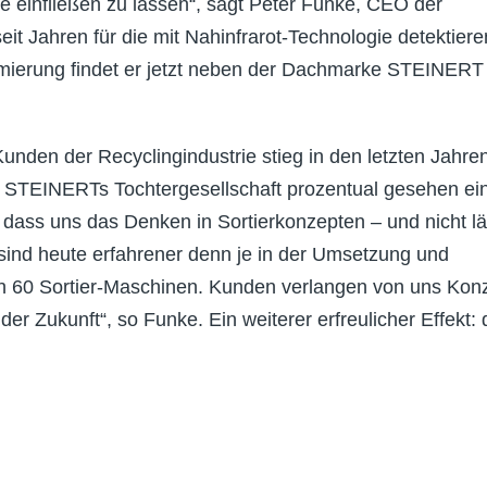
te einfließen zu lassen“, sagt Peter Funke, CEO der
t Jahren für die mit Nahinfrarot-Technologie detektier
irmierung findet er jetzt neben der Dachmarke STEINERT
unden der Recyclingindustrie stieg in den letzten Jahre
 STEINERTs Tochtergesellschaft prozentual gesehen ei
 dass uns das Denken in Sortierkonzepten – und nicht l
 sind heute erfahrener denn je in der Umsetzung und
ch 60 Sortier-Maschinen. Kunden verlangen von uns Kon
der Zukunft“, so Funke. Ein weiterer erfreulicher Effekt: 