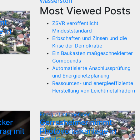
Wasserstoff
Most Viewed Posts
mt
ZSVR veröffentlicht
e in
Mindeststandard
Erbschaften und Zinsen und die
Krise der Demokratie
Ein Baukasten maßgeschneiderter
Compounds
Automatisierte Anschlussprüfung
und Energienetzplanung
Ressourcen- und energieeffiziente
Herstellung von Leichtmetallrädern
Energie
Unternehmen
cker
Gerresheimer nimmt
rag mit
Photovoltaikanlage in
Betrieb