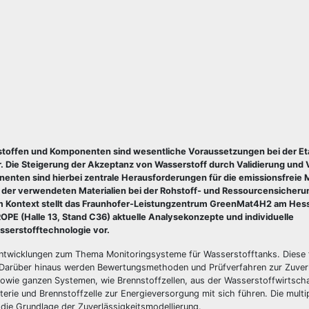
kstoffen und Komponenten sind wesentliche Voraussetzungen bei der Et
er. Die Steigerung der Akzeptanz von Wasserstoff durch Validierung und
nten sind hierbei zentrale Herausforderungen für die emissionsfreie M
eit der verwendeten Materialien bei der Rohstoff- und Ressourcensicheru
esem Kontext stellt das Fraunhofer-Leistungzentrum GreenMat4H2 am Hes
PE (Halle 13, Stand C36) aktuelle Analysekonzepte und individuelle
sserstofftechnologie vor.
ntwicklungen zum Thema Monitoringsysteme für Wasserstofftanks. Diese f
 Darüber hinaus werden Bewertungsmethoden und Prüfverfahren zur Zuverl
wie ganzen Systemen, wie Brennstoffzellen, aus der Wasserstoffwirtschaf
erie und Brennstoffzelle zur Energieversorgung mit sich führen. Die multi
 die Grundlage der Zuverlässigkeitsmodellierung.