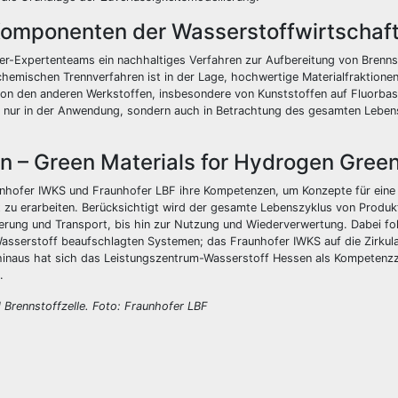
 Komponenten der Wasserstoffwirtschaf
fer-Expertenteams ein nachhaltiges Verfahren zur Aufbereitung von Brennst
hemischen Trennverfahren ist in der Lage, hochwertige Materialfraktione
 von den anderen Werkstoffen, insbesondere von Kunststoffen auf Fluorbas
cht nur in der Anwendung, sondern auch in Betrachtung des gesamten Leben
n – Green Materials for Hydrogen Gre
hofer IWKS und Fraunhofer LBF ihre Kompetenzen, um Konzepte für eine 
t zu erarbeiten. Berücksichtigt wird der gesamte Lebenszyklus von Produ
rung und Transport, bis hin zur Nutzung und Wiederverwertung. Dabei fo
Wasserstoff beaufschlagten Systemen; das Fraunhofer IWKS auf die Zirkula
 hinaus hat sich das Leistungszentrum-Wasserstoff Hessen als Kompetenz
.
Brennstoffzelle. Foto:
Fraunhofer LBF