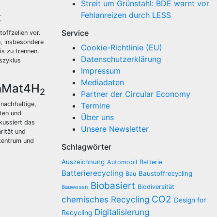
Streit um Grünstahl: BDE warnt vor
t
Fehlanreizen durch LESS
Service
offzellen vor.
n, insbesondere
Cookie-Richtlinie (EU)
is zu trennen.
Datenschutzerklärung
szyklus
Impressum
Mediadaten
enMat4H
2
Partner der Circular Economy
nachhaltige,
Termine
kten und
Über uns
kussiert das
Unsere Newsletter
rität und
zentrum und
Schlagwörter
Auszeichnung
Automobil
Batterie
Batterierecycling
Baustoffrecycling
Bau
Biobasiert
Biodiversität
Bauwesen
CO2
chemisches Recycling
Design for
Digitalisierung
Recycling