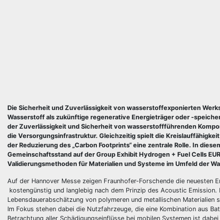
Die Sicherheit und Zuverlässigkeit von wasserstoffexponierten Wer
Wasserstoff als zukünftige regenerative Energieträger oder -speich
der Zuverlässigkeit und Sicherheit von wasserstoffführenden Kompone
die Versorgungsinfrastruktur. Gleichzeitig spielt die Kreislauffähigk
der Reduzierung des „Carbon Footprints“ eine zentrale Rolle. In di
Gemeinschaftsstand auf der Group Exhibit Hydrogen + Fuel Cells EURO
Validierungsmethoden für Materialien und Systeme im Umfeld der Wa
Auf der Hannover Messe zeigen Fraunhofer-Forschende die neuesten E
kostengünstig und langlebig nach dem Prinzip des Acoustic Emission.
Lebensdauerabschätzung von polymeren und metallischen Materialien so
Im Fokus stehen dabei die Nutzfahrzeuge, die eine Kombination aus Batt
Betrachtung aller Schädigungseinflüsse bei mobilen Systemen ist dabei