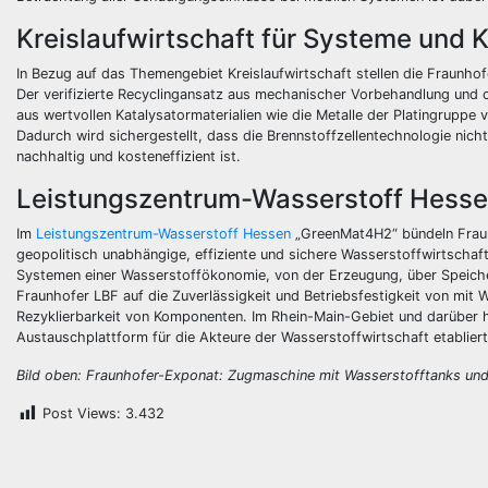
Kreislaufwirtschaft für Systeme und
In Bezug auf das Themengebiet Kreislaufwirtschaft stellen die Fraunho
Der verifizierte Recyclingansatz aus mechanischer Vorbehandlung und c
aus wertvollen Katalysatormaterialien wie die Metalle der Platingruppe
Dadurch wird sichergestellt, dass die Brennstoffzellentechnologie ni
nachhaltig und kosteneffizient ist.
Leistungszentrum-Wasserstoff Hesse
Im
Leistungszentrum-Wasserstoff Hessen
„GreenMat4H2“ bündeln Fraun
geopolitisch unabhängige, effiziente und sichere Wasserstoffwirtschaf
Systemen einer Wasserstoffökonomie, von der Erzeugung, über Speiche
Fraunhofer LBF auf die Zuverlässigkeit und Betriebsfestigkeit von mit 
Rezyklierbarkeit von Komponenten. Im Rhein-Main-Gebiet und darüber
Austauschplattform für die Akteure der Wasserstoffwirtschaft etabliert
Bild oben: Fraunhofer-Exponat: Zugmaschine mit Wasserstofftanks und 
Post Views:
3.432