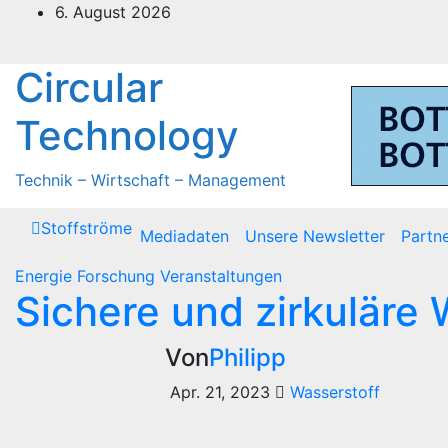
Zum
6. August 2026
Inhalt
springen
Circular
Technology
Technik – Wirtschaft – Management
Stoffströme
Mediadaten
Unsere Newsletter
Partn
Energie
Forschung
Veranstaltungen
Sichere und zirkuläre
Von
Philipp
Apr. 21, 2023
Wasserstoff