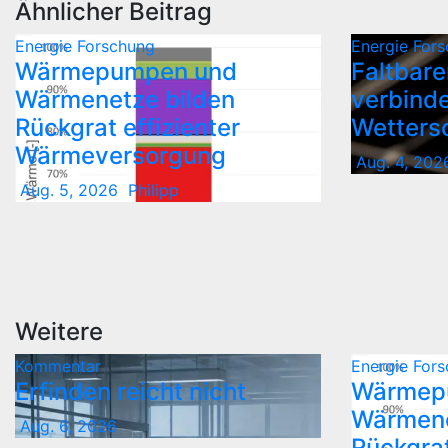
Ähnlicher Beitrag
Energie
Forschung
Energie
Fors
Wärmepumpen und
Faltbare
Wärmenetze bilden
verbinde
Rückgrat effizienter
Wetters
Wärmeversorgung
Aug. 4, 202
Aug. 5, 2026
Philipp
Weitere
Kommentar
Energie
Fors
Erfinden reicht nicht
Wärmep
Wärmene
Aug. 6, 2026
Rückgrat