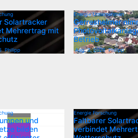
chung
Energie
Unternehmen
r Solartracker
Gerresheimer nim
t Mehrertrag mit
Photovoltaikanlag
chutz
Betrieb
6
Philipp
Aug. 3, 2026
Philipp
chung
Energie
Forschung
umpen und
Faltbarer Solartra
tze bilden
verbindet Mehrert
 effizienter
Wetterschutz