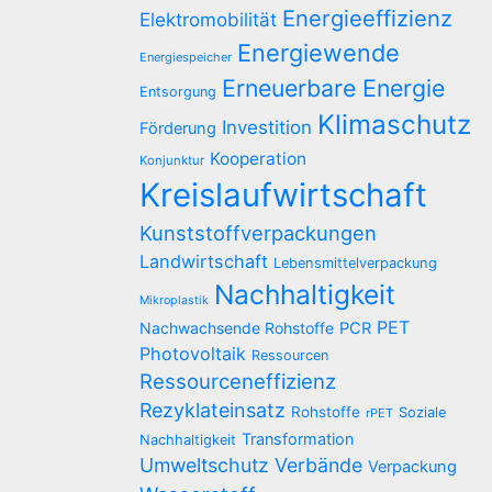
Energieeffizienz
Elektromobilität
Energiewende
Energiespeicher
Erneuerbare Energie
Entsorgung
Klimaschutz
Investition
Förderung
Kooperation
Konjunktur
Kreislaufwirtschaft
Kunststoffverpackungen
Landwirtschaft
Lebensmittelverpackung
Nachhaltigkeit
Mikroplastik
PET
Nachwachsende Rohstoffe
PCR
Photovoltaik
Ressourcen
Ressourceneffizienz
Rezyklateinsatz
Rohstoffe
Soziale
rPET
Transformation
Nachhaltigkeit
Umweltschutz
Verbände
Verpackung