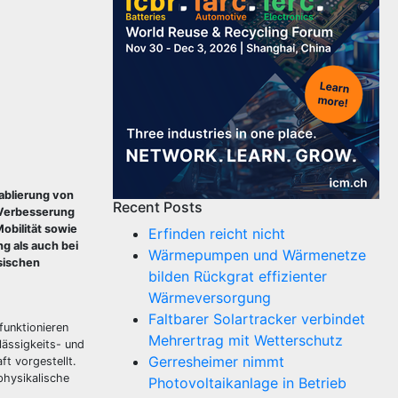
ablierung von
Recent Posts
 Verbesserung
obilität sowie
Erfinden reicht nicht
ng als auch bei
Wärmepumpen und Wärmenetze
sischen
bilden Rückgrat effizienter
Wärmeversorgung
Faltbarer Solartracker verbindet
unktionieren
Mehrertrag mit Wetterschutz
ässigkeits- und
Gerresheimer nimmt
t vorgestellt.
physikalische
Photovoltaikanlage in Betrieb