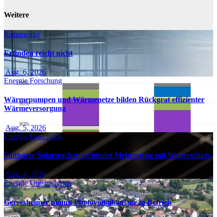
Weitere
Kommentar
Erfinden reicht nicht
Aug. 6, 2026
Energie
Forschung
Wärmepumpen und Wärmenetze bilden Rückgrat effizienter
Wärmeversorgung
Aug. 5, 2026
Energie
Forschung
Faltbarer Solartracker verbindet Mehrertrag mit Wetterschutz
Aug. 4, 2026
Energie
Unternehmen
Gerresheimer nimmt Photovoltaikanlage in Betrieb