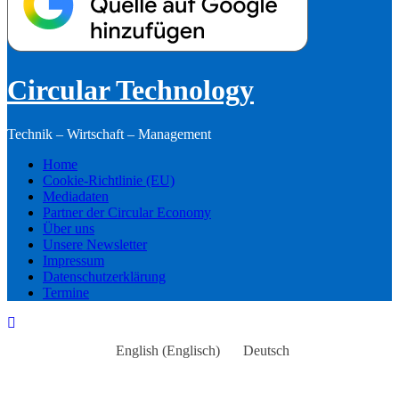
Circular Technology
Technik – Wirtschaft – Management
Home
Cookie-Richtlinie (EU)
Mediadaten
Partner der Circular Economy
Über uns
Unsere Newsletter
Impressum
Datenschutzerklärung
Termine
English
(
Englisch
)
Deutsch