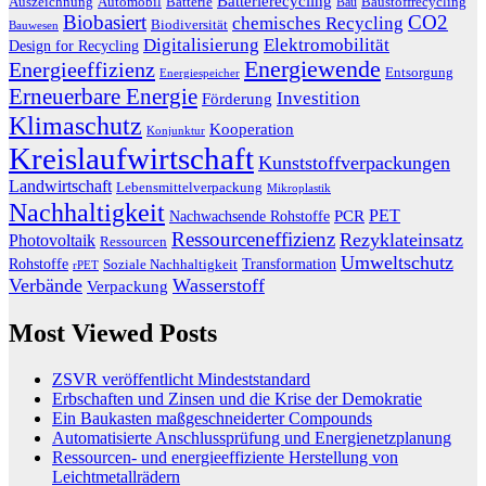
Batterierecycling
Auszeichnung
Baustoffrecycling
Automobil
Batterie
Bau
Biobasiert
CO2
chemisches Recycling
Biodiversität
Bauwesen
Digitalisierung
Elektromobilität
Design for Recycling
Energiewende
Energieeffizienz
Entsorgung
Energiespeicher
Erneuerbare Energie
Investition
Förderung
Klimaschutz
Kooperation
Konjunktur
Kreislaufwirtschaft
Kunststoffverpackungen
Landwirtschaft
Lebensmittelverpackung
Mikroplastik
Nachhaltigkeit
PET
Nachwachsende Rohstoffe
PCR
Ressourceneffizienz
Rezyklateinsatz
Photovoltaik
Ressourcen
Umweltschutz
Transformation
Rohstoffe
Soziale Nachhaltigkeit
rPET
Verbände
Wasserstoff
Verpackung
Most Viewed Posts
ZSVR veröffentlicht Mindeststandard
Erbschaften und Zinsen und die Krise der Demokratie
Ein Baukasten maßgeschneiderter Compounds
Automatisierte Anschlussprüfung und Energienetzplanung
Ressourcen- und energieeffiziente Herstellung von
Leichtmetallrädern