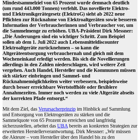
Mindestsammelziel von 65 Prozent wurde demnach deutlich
(um rund 443.000 Tonnen) verfehlt. Das novellierte Elektro-
und Elektronikgerätegesetz (ElektroG) sieht ab 2022 neue
Pflichten zur Rücknahme von Elektroaltgeräten sowie besseren
Information der Verbraucherinnen und Verbraucher vor, um
die Sammelmenge zu erhöhen. UBA-Präsident Dirk Messner:
„Die Änderungen sind ein wichtiger Schritt. Zum Beispiel
sollen ab dem 1. Juli 2022 auch Lebensmitteldiscounter
Elektroaltgeräte zurücknehmen – so kann die
Altgeräteentsorgung verbrauchernah und gleich mit dem
Wocheneinkauf erledigt werden. Bis sich die Novellierungen
allerdings in den Zahlen niederschlagen, wird weitere Zeit
vergehen. Auch Handel, Hersteller und die Kommunen müssen
sich stärker einbringen und Sammel- und
Rücknahmemöglichkeiten weiter verbessern, beispielsweise
durch besser erreichbare Wertstoffhöfe oder flexiblere
Annahmezeiten. Immer noch werden zu viele Altgeräte abseits
der korrekten Pfade entsorgt.“
Mit dem Ziel, das ⁠
Verursacherprinzip
⁠ im Hinblick auf Sammlung
und Entsorgung von Elektrogeräten zu stärken und die
Sammelquote von 65 Prozent zu erreichen und langfristig
sicherzustellen, arbeitet das ⁠
UBA
⁠ bereits an konkreten Strategien zur
erweiterten Herstellerverantwortung. Dirk Messner: „Wir müssen
die Akteure – vom Hersteller über den Handel bis zu den