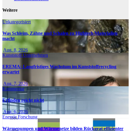
Weitere
Unkategorisiert
Was Schleim, Zähne und Schalen zu Hightech-Materialien
macht
Aug. 8, 2026
Kunststoff
Unternehmen
EREMA: Langfristiges Wachstum im Kunststoffrecycling
erwartet
Aug. 7, 2026
Kommentar
Erfinden reicht nicht
Aug. 6, 2026
Energie
Forschung
Wärmepumpen und Wärmenetze bilden Rückgrat effizienter