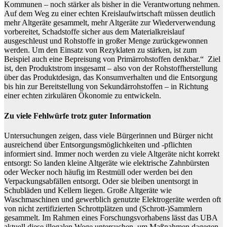
Kommunen – noch stärker als bisher in die Verantwortung nehmen.
Auf dem Weg zu einer echten Kreislaufwirtschaft müssen deutlich
mehr Altgeräte gesammelt, mehr Altgeräte zur Wiederverwendung
vorbereitet, Schadstoffe sicher aus dem Materialkreislauf
ausgeschleust und Rohstoffe in großer Menge zurückgewonnen
werden. Um den Einsatz von Rezyklaten zu stärken, ist zum
Beispiel auch eine Bepreisung von Primärrohstoffen denkbar.“ Ziel
ist, den Produktstrom insgesamt – also von der Rohstoffherstellung
über das Produktdesign, das Konsumverhalten und die Entsorgung
bis hin zur Bereitstellung von Sekundärrohstoffen – in Richtung
einer echten zirkulären Ökonomie zu entwickeln.
Zu viele Fehlwürfe trotz guter Information
Untersuchungen zeigen, dass viele Bürgerinnen und Bürger nicht
ausreichend über Entsorgungsmöglichkeiten und -pflichten
informiert sind. Immer noch werden zu viele Altgeräte nicht korrekt
entsorgt: So landen kleine Altgeräte wie elektrische Zahnbürsten
oder Wecker noch häufig im Restmüll oder werden bei den
Verpackungsabfällen entsorgt. Oder sie bleiben unentsorgt in
Schubläden und Kellern liegen. Große Altgeräte wie
Waschmaschinen und gewerblich genutzte Elektrogeräte werden oft
von nicht zertifizierten Schrottplätzen und (Schrott-)Sammlern
gesammelt. Im Rahmen eines Forschungsvorhabens lässt das UBA
aktuell diese illegalen Wege untersuchen, um Maßnahmen dagegen