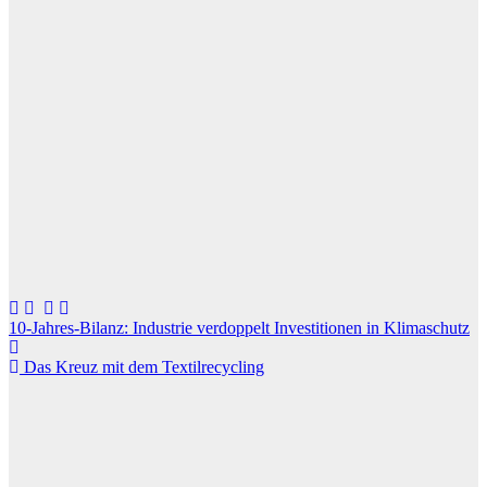
Beitragsnavigation
10-Jahres-Bilanz: Industrie verdoppelt Investitionen in Klimaschutz
Das Kreuz mit dem Textilrecycling