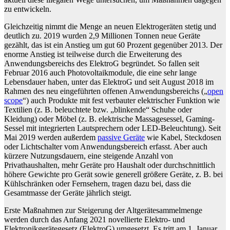
zu entwickeln.
Gleichzeitig nimmt die Menge an neuen Elektrogeräten stetig und
deutlich zu. 2019 wurden 2,9 Millionen Tonnen neue Geräte
gezählt, das ist ein Anstieg um gut 60 Prozent gegenüber 2013. Der
enorme Anstieg ist teilweise durch die Erweiterung des
Anwendungsbereichs des ElektroG begründet. So fallen seit
Februar 2016 auch Photovoltaikmodule, die eine sehr lange
Lebensdauer haben, unter das ElektroG und seit August 2018 im
Rahmen des neu eingeführten offenen Anwendungsbereichs („
open
scope
“) auch Produkte mit fest verbauter elektrischer Funktion wie
Textilien (z. B. beleuchtete bzw. „blinkende“ Schuhe oder
Kleidung) oder Möbel (z. B. elektrische Massagesessel, Gaming-
Sessel mit integrierten Lautsprechern oder LED-Beleuchtung). Seit
Mai 2019 werden außerdem
passive Geräte
wie Kabel, Steckdosen
oder Lichtschalter vom Anwendungsbereich erfasst. Aber auch
kürzere Nutzungsdauern, eine steigende Anzahl von
Privathaushalten, mehr Geräte pro Haushalt oder durchschnittlich
höhere Gewichte pro Gerät sowie generell größere Geräte, z. B. bei
Kühlschränken oder Fernsehern, tragen dazu bei, dass die
Gesamtmasse der Geräte jährlich steigt.
Erste Maßnahmen zur Steigerung der Altgerätesammelmenge
werden durch das Anfang 2021 novellierte Elektro- und
Elektronikgerätegesetz (ElektroG) umgesetzt. Es tritt am 1. Januar