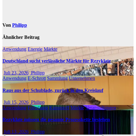
Von
Philipp
Ähnlicher Beitrag
Anwendung
Energie
Märkte
Deutschland sucht verlässliche Märkte für Rezyklate
Juli 23, 2026
Philipp
Anwendung
E-Schrott
Sammlung
Unternehmen
Raus aus der Schublade, zurück in den Kreislauf
Juli 15, 2026
Philipp
Anwendung
Forschung
Kunststoff
Märkte
Veranstaltungen
Rezyklate müssen die gesamte Prozesskette bestehen
Juli 13, 2026
Philipp