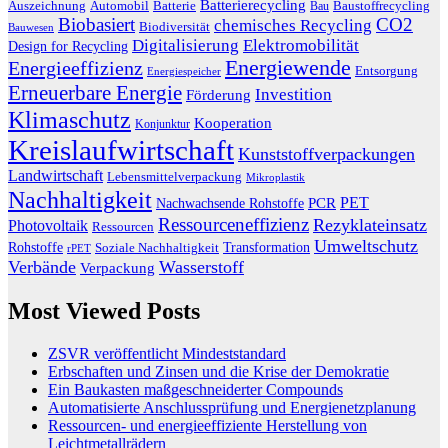
Batterierecycling
Auszeichnung
Baustoffrecycling
Automobil
Batterie
Bau
Biobasiert
CO2
chemisches Recycling
Biodiversität
Bauwesen
Digitalisierung
Elektromobilität
Design for Recycling
Energiewende
Energieeffizienz
Entsorgung
Energiespeicher
Erneuerbare Energie
Investition
Förderung
Klimaschutz
Kooperation
Konjunktur
Kreislaufwirtschaft
Kunststoffverpackungen
Landwirtschaft
Lebensmittelverpackung
Mikroplastik
Nachhaltigkeit
PET
Nachwachsende Rohstoffe
PCR
Ressourceneffizienz
Rezyklateinsatz
Photovoltaik
Ressourcen
Umweltschutz
Transformation
Rohstoffe
Soziale Nachhaltigkeit
rPET
Verbände
Wasserstoff
Verpackung
Most Viewed Posts
ZSVR veröffentlicht Mindeststandard
Erbschaften und Zinsen und die Krise der Demokratie
Ein Baukasten maßgeschneiderter Compounds
Automatisierte Anschlussprüfung und Energienetzplanung
Ressourcen- und energieeffiziente Herstellung von
Leichtmetallrädern