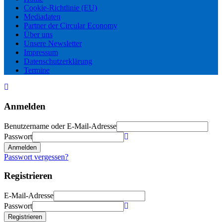
Cookie-Richtlinie (EU)
Mediadaten
Partner der Circular Economy
Über uns
Unsere Newsletter
Impressum
Datenschutzerklärung
Termine
Anmelden
Benutzername oder E-Mail-Adresse
Passwort
Anmelden
Passwort vergessen?
Registrieren
E-Mail-Adresse
Passwort
Registrieren