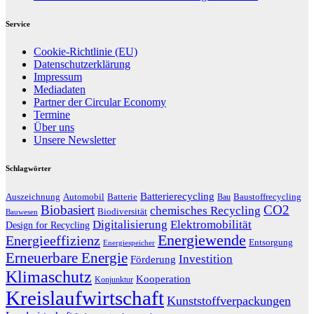
Service
Cookie-Richtlinie (EU)
Datenschutzerklärung
Impressum
Mediadaten
Partner der Circular Economy
Termine
Über uns
Unsere Newsletter
Schlagwörter
Batterierecycling
Auszeichnung
Baustoffrecycling
Automobil
Batterie
Bau
Biobasiert
CO2
chemisches Recycling
Biodiversität
Bauwesen
Digitalisierung
Elektromobilität
Design for Recycling
Energiewende
Energieeffizienz
Entsorgung
Energiespeicher
Erneuerbare Energie
Investition
Förderung
Klimaschutz
Kooperation
Konjunktur
Kreislaufwirtschaft
Kunststoffverpackungen