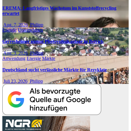
EREMA: Langfristiges Wachstum im Kunststoffrecycling
erwartet
Aug. 7, 2026
Philipp
Energie
Unternehmen
Gerresheimer nimmt Photovoltaikanlage in Betrieb
Aug. 3, 2026
Philipp
Anwendung
Energie
Märkte
Deutschland sucht verlässliche Märkte für Rezyklate
Juli 23, 2026
Philipp