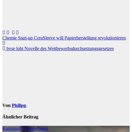
Beitragsnavigation
Chemie Start-up CeraSleeve will Papierherstellung revolutionieren
bvse lobt Novelle des Wettbewerbsdurchsetzungsgesetzes
Von
Philipp
Ähnlicher Beitrag
Kunststoff
Unternehmen