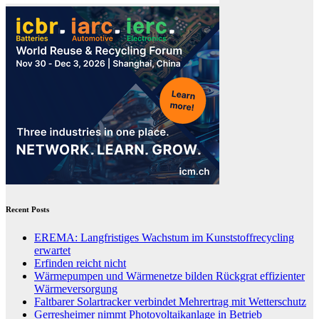
Recent Posts
EREMA: Langfristiges Wachstum im Kunststoffrecycling
erwartet
Erfinden reicht nicht
Wärmepumpen und Wärmenetze bilden Rückgrat effizienter
Wärmeversorgung
Faltbarer Solartracker verbindet Mehrertrag mit Wetterschutz
Gerresheimer nimmt Photovoltaikanlage in Betrieb