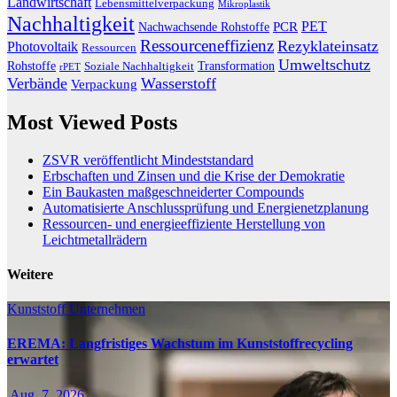
Landwirtschaft
Lebensmittelverpackung
Mikroplastik
Nachhaltigkeit
PET
Nachwachsende Rohstoffe
PCR
Ressourceneffizienz
Rezyklateinsatz
Photovoltaik
Ressourcen
Umweltschutz
Transformation
Rohstoffe
Soziale Nachhaltigkeit
rPET
Verbände
Wasserstoff
Verpackung
Most Viewed Posts
ZSVR veröffentlicht Mindeststandard
Erbschaften und Zinsen und die Krise der Demokratie
Ein Baukasten maßgeschneiderter Compounds
Automatisierte Anschlussprüfung und Energienetzplanung
Ressourcen- und energieeffiziente Herstellung von
Leichtmetallrädern
Weitere
Kunststoff
Unternehmen
EREMA: Langfristiges Wachstum im Kunststoffrecycling
erwartet
Aug. 7, 2026