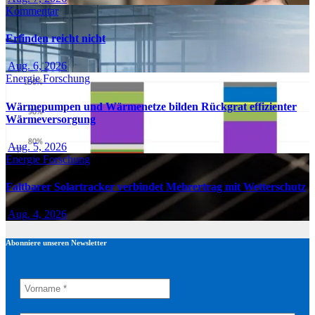
Kommentar
Erfinden reicht nicht
Aug. 6, 2026
Energie
Forschung
Wärmepumpen und Wärmenetze bilden Rückgrat effizienter
Wärmeversorgung
Aug. 5, 2026
Energie
Forschung
Faltbarer Solartracker verbindet Mehrertrag mit Wetterschutz
Aug. 4, 2026
Abonniere unseren Newsletter