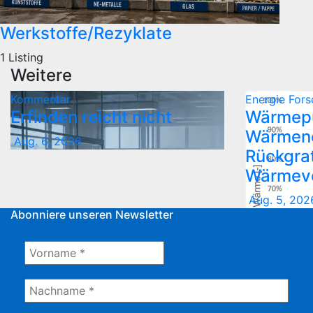
Werkstoffe/Rezyklate
1 Listing
Weitere
Kommentar
Energie
Fors
Erfinden reicht nicht
Wärmep
Wärmene
Aug. 6, 2026
Rückgrat
Wärmev
Aug. 5, 202
Abonniere unseren Newsletter