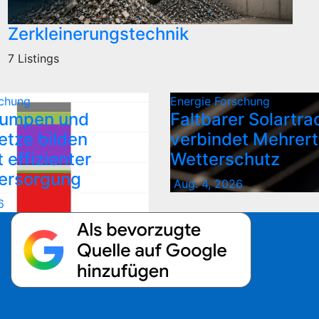
Zerkleinerungstechnik
7 Listings
chung
Energie
Forschung
umpen und
Faltbarer Solartra
tze bilden
verbindet Mehrert
 effizienter
Wetterschutz
ersorgung
Aug. 4, 2026
6