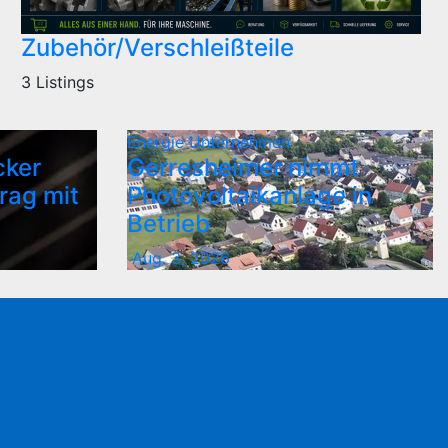
Zubehör/Verschleißteile
3 Listings
Energie
Unternehmen
cker
Gerresheimer nimmt
rag mit
Photovoltaikanlage in
Betrieb
Aug. 3, 2026