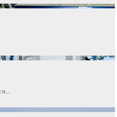
it 51…