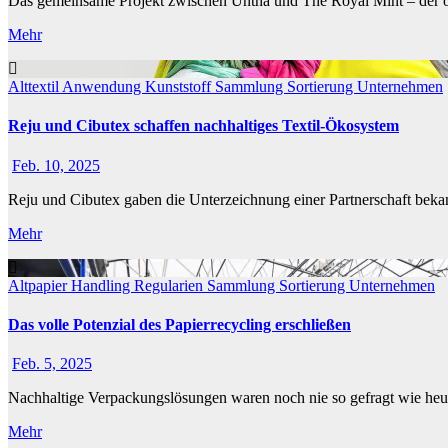
Das gemeinsame Projekt zwischen Untha und The Royal Mint – der of
Mehr
Alttextil
Anwendung
Kunststoff
Sammlung
Sortierung
Unternehmen
Reju und Cibutex schaffen nachhaltiges Textil-Ökosystem
Feb. 10, 2025
Reju und Cibutex gaben die Unterzeichnung einer Partnerschaft be
Mehr
Altpapier
Handling
Regularien
Sammlung
Sortierung
Unternehmen
Das volle Potenzial des Papierrecycling erschließen
Feb. 5, 2025
Nachhaltige Verpackungslösungen waren noch nie so gefragt wie heute
Mehr