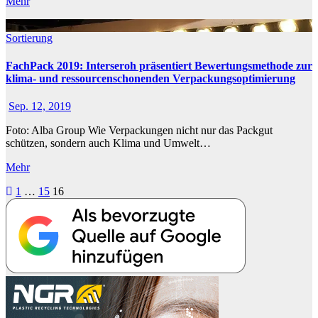
Mehr
Sortierung
FachPack 2019: Interseroh präsentiert Bewertungsmethode zur
klima- und ressourcenschonenden Verpackungsoptimierung
Sep. 12, 2019
Foto: Alba Group Wie Verpackungen nicht nur das Packgut
schützen, sondern auch Klima und Umwelt…
Mehr
Seitennummerierung
1
…
15
16
der
Beiträge