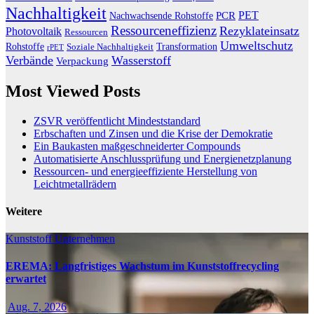
Nachhaltigkeit
PET
Nachwachsende Rohstoffe
PCR
Ressourceneffizienz
Rezyklateinsatz
Photovoltaik
Ressourcen
Umweltschutz
Transformation
Rohstoffe
Soziale Nachhaltigkeit
rPET
Verbände
Wasserstoff
Verpackung
Most Viewed Posts
ZSVR veröffentlicht Mindeststandard
Erbschaften und Zinsen und die Krise der Demokratie
Ein Baukasten maßgeschneiderter Compounds
Automatisierte Anschlussprüfung und Energienetzplanung
Ressourcen- und energieeffiziente Herstellung von
Leichtmetallrädern
Weitere
Kunststoff
Unternehmen
EREMA: Langfristiges Wachstum im Kunststoffrecycling
erwartet
Aug. 7, 2026