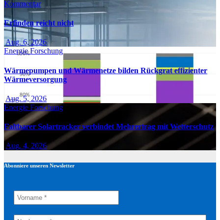
Kommentar
Erfinden reicht nicht
Aug. 6, 2026
Energie
Forschung
Wärmepumpen und Wärmenetze bilden Rückgrat effizienter
Wärmeversorgung
Aug. 5, 2026
Energie
Forschung
Faltbarer Solartracker verbindet Mehrertrag mit Wetterschutz
Aug. 4, 2026
Abonniere unseren Newsletter