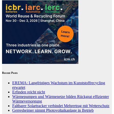
Recent Posts
EREMA: Langfristiges Wachstum im Kunststoffrecycling
erwartet
Erfinden reicht nicht
Wärmepumpen und Wärmenetze bilden Rückgrat effizienter
Wärmeversorgung
Faltbarer Solartracker verbindet Mehrertrag mit Wetterschutz
Gerresheimer nimmt Photovoltaikanlage in Betrieb