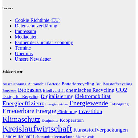
Service
Cookie-Richtlinie (EU)
Datenschutzerklärung
Impressum
Mediadaten
Partner der Circular Economy
Termine
Über uns
Unsere Newsletter
Schlagwörter
Batterierecycling
Auszeichnung
Baustoffrecycling
Automobil
Batterie
Bau
Biobasiert
CO2
chemisches Recycling
Biodiversität
Bauwesen
Digitalisierung
Elektromobilität
Design for Recycling
Energiewende
Energieeffizienz
Entsorgung
Energiespeicher
Erneuerbare Energie
Investition
Förderung
Klimaschutz
Kooperation
Konjunktur
Kreislaufwirtschaft
Kunststoffverpackungen
Landwirtschaft
Lebensmittelverpackung
Mikroplastik