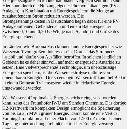
Energiebezugskosten im internationalen Vergleich sehr hoch sind.
Hier kann durch die Nutzung eigener Photovoltaikanlagen (PV-
Anlagen) in Kombination mit Energiespeichern die Menge an
zuzukaufendem Strom reduziert werden. Die
Stromgestehungskosten in Deutschland liegen dabei für eine PV-
Anlage auf einem Gebäudedach und einem Batteriespeicher
zwischen 0,10 und 0,20 €/kWh, je nach Standort und Größe des
Energiespeichers.
In Ländern wie Burkina Faso können andere Energiespeicher wie
Wasserstoff von großem Interesse sein. Dort ist das Stromnetz
instabil und häufig von Ausfällen betroffen. In solchen ländlichen
Gebieten ist es daher sinnvoll, auf mehr energetische Autarkie zu
setzen. Eine vielversprechende Technologie, um überschüssige
Energie zu speichern, ist die Wasserelektrolyse mithilfe von
erneuerbaren Energien. Der so erzeugte Wasserstoff kann bei Bedarf
in einem Brennstoffzellensystem wieder in elektrische Energie
umgewandelt werden.
Wie Wasserstoff optimal als Energiespeicher eingesetzt werden
kann, zeigt das Fraunhofer IWU am Standort Chemnitz. Das dortige
H2-Kraftwerk im kompakten Design ermöglicht die Speicherung
von bis zu 2,5 MWh grüner Energie. Damit könnte eine Vertical-
Farming-Produktion auf einer Fläche von 1.500 m² mehr als einen
Tag lang unterbrechungsfrei mit elektrischer Energie versorgt
werden.