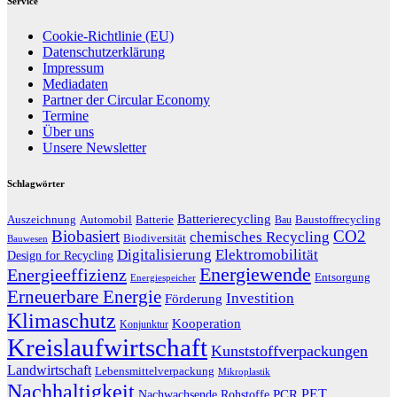
Service
Cookie-Richtlinie (EU)
Datenschutzerklärung
Impressum
Mediadaten
Partner der Circular Economy
Termine
Über uns
Unsere Newsletter
Schlagwörter
Batterierecycling
Auszeichnung
Baustoffrecycling
Automobil
Batterie
Bau
Biobasiert
CO2
chemisches Recycling
Biodiversität
Bauwesen
Digitalisierung
Elektromobilität
Design for Recycling
Energiewende
Energieeffizienz
Entsorgung
Energiespeicher
Erneuerbare Energie
Investition
Förderung
Klimaschutz
Kooperation
Konjunktur
Kreislaufwirtschaft
Kunststoffverpackungen
Landwirtschaft
Lebensmittelverpackung
Mikroplastik
Nachhaltigkeit
PET
Nachwachsende Rohstoffe
PCR