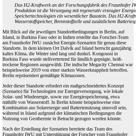
Das H2-Kraftwerk an der Forschungsfabrik des Fraunhofer IW
Produktion ist die Versorgung mit regenerativ erzeugter Energi
Speichertechnologien ein wesentlicher Baustein. Das H2-Kraftw
Wasserstoffspeicher, Brennstoffzelle und zusätzlichem Batterie
Mit Blick auf die jeweiligen Standortbedingungen in Berlin, auf
Island, in Burkina Faso oder in Indien erstellte das Forscher-Team
am Fraunhofer IWU zunächst Energie-Szenarien für genau diese
Standorte. In dem kleinen Ort Dalvík auf Island herrscht ganzjährig
kaltes Klima, die Winter sind lang und dunkel. Kongoussi in
Burkina Faso wurde stellvertretend für ländlich geprägte, heiß-
trockene Regionen ausgewählt. Die indische Megacity Chennai war
beispielsweise 2019 von einer starken Wasserknappheit betroffen.
Berlin repräsentiert gemäßigte Klimazonen.
Jeder dieser Standorte erfordert ein maßgeschneidertes Konzept
(Szenario) für Technologien zur Energieversorgung, wie lokale
Solar- und Windenergie, sowie zur Energiespeicherung, etwa
mithilfe von Wasserstoff. In Berlin könnte beispielsweise eine
Kombination aus Solarenergie und Batterienutzung sinnvoll sein,
während in Island aufgrund der klimatischen Bedingungen die
Nutzung von Geothermie in Betracht gezogen werden könnte.
Nach der Erstellung der Szenarien bereitete das Team des
Fraunhofer IWU mit Unterstützung der Forscher vom Fraunhofer