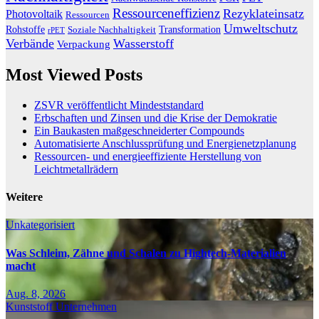
Ressourceneffizienz
Rezyklateinsatz
Photovoltaik
Ressourcen
Umweltschutz
Transformation
Rohstoffe
Soziale Nachhaltigkeit
rPET
Verbände
Wasserstoff
Verpackung
Most Viewed Posts
ZSVR veröffentlicht Mindeststandard
Erbschaften und Zinsen und die Krise der Demokratie
Ein Baukasten maßgeschneiderter Compounds
Automatisierte Anschlussprüfung und Energienetzplanung
Ressourcen- und energieeffiziente Herstellung von
Leichtmetallrädern
Weitere
Unkategorisiert
Was Schleim, Zähne und Schalen zu Hightech-Materialien
macht
Aug. 8, 2026
Kunststoff
Unternehmen