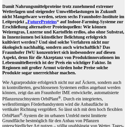
Damit Nahrungsmittelproteine trotz zunehmend extremer
Wetterlagen und steigender Umweltbelastungen in Zukunft
nicht Mangelware werden, setzen sechs Fraunhofer-Institute im
Leitprojekt „
FutureProteins
“ auf Indoor-Farming-Systeme zur
Erschließung alternativer Proteinquellen: Wie können
Weizengras, Luzerne und Kartoffeln erdlos, also ohne Substrat,
in Innenräumen bei künstlicher Belichtung erfolgreich
kultiviert werden? Und sind solche Verfahren nicht nur
ökologisch nachhaltig, sondern auch wirtschaftlich? Das
Fraunhofer IWU konzentriert sich insbesondere auf diesen
Aspekt, denn für die Akzeptanz von Produktinnovationen im
Lebensmittelbereich ist der Preis ein wichtiger Faktor. In
Regionen mit großer Armut würden hohe Preise solche
Produkte sogar unerreichbar machen.
Wie Agrarprodukte erfolgreich nicht nur auf Äckern, sondern auch
in kontrollierten, geschlossenen Systemen erdlos angebaut werden
können, zeigt das am Fraunhofer IME entwickelte, automatisierte
®
Pflanzenzuchtsystem OrbiPlant
. Durch ein integriertes,
wellenförmiges Förderbandsystem wird die Anbaufläche in
vertikaler Richtung vergrößert. So lässt sich mit dem hoch flexiblen
®
OrbiPlant
-System die im urbanen Umfeld meist limitierte
Grundfläche bestmöglich für den Anbau von Pflanzen
unterschiedlicher Art nutzen – völlig unabhängig von Wetter, Tages-