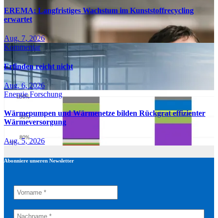
EREMA: Langfristiges Wachstum im Kunststoffrecycling
erwartet
Aug. 7, 2026
Kommentar
Erfinden reicht nicht
Aug. 6, 2026
Energie
Forschung
Wärmepumpen und Wärmenetze bilden Rückgrat effizienter
Wärmeversorgung
Aug. 5, 2026
Abonniere unseren Newsletter