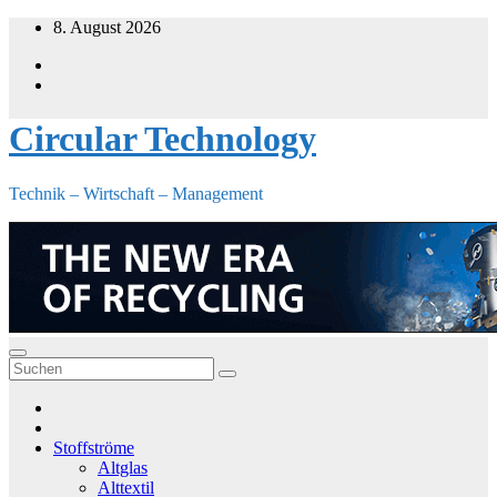
Zum
8. August 2026
Inhalt
springen
Circular Technology
Technik – Wirtschaft – Management
Stoffströme
Altglas
Alttextil