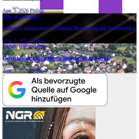
Aug. 5, 2026
Philipp
Energie
Forschung
Faltbarer Solartracker verbindet Mehrertrag mit Wetterschutz
Aug. 4, 2026
Philipp
Energie
Unternehmen
Gerresheimer nimmt Photovoltaikanlage in Betrieb
Aug. 3, 2026
Philipp