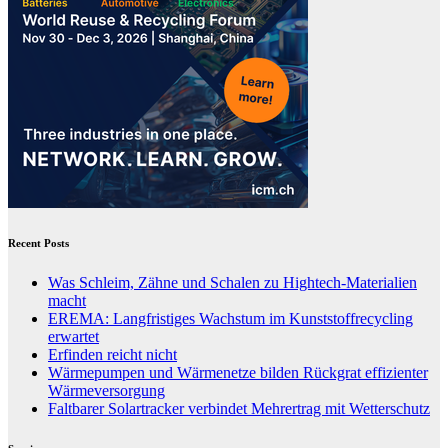
Recent Posts
Was Schleim, Zähne und Schalen zu Hightech-Materialien
macht
EREMA: Langfristiges Wachstum im Kunststoffrecycling
erwartet
Erfinden reicht nicht
Wärmepumpen und Wärmenetze bilden Rückgrat effizienter
Wärmeversorgung
Faltbarer Solartracker verbindet Mehrertrag mit Wetterschutz