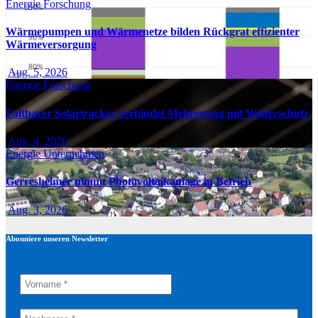
Energie
Forschung
Wärmepumpen und Wärmenetze bilden Rückgrat effizienter
Wärmeversorgung
Aug. 5, 2026
Energie
Forschung
Faltbarer Solartracker verbindet Mehrertrag mit Wetterschutz
Aug. 4, 2026
Energie
Unternehmen
Gerresheimer nimmt Photovoltaikanlage in Betrieb
Aug. 3, 2026
Abonniere unseren Newsletter