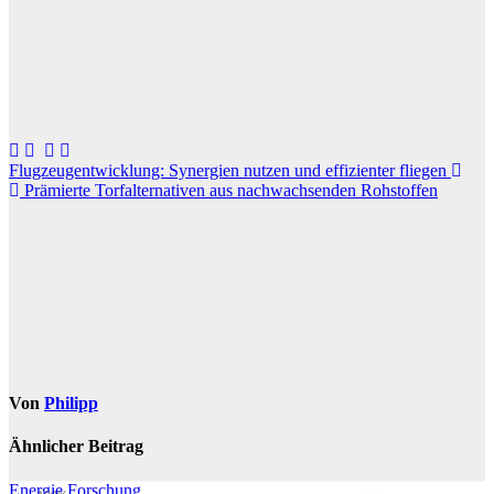
Beitragsnavigation
Flugzeugentwicklung: Synergien nutzen und effizienter fliegen
Prämierte Torfalternativen aus nachwachsenden Rohstoffen
Von
Philipp
Ähnlicher Beitrag
Energie
Forschung