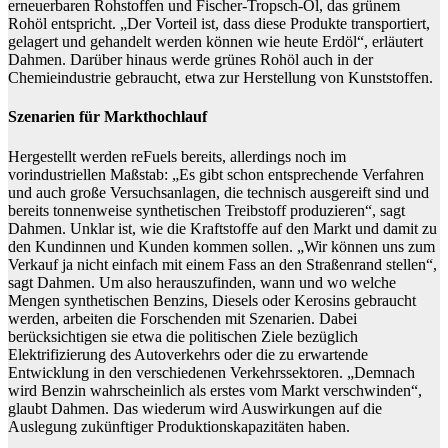
erneuerbaren Rohstoffen und Fischer-Tropsch-Öl, das grünem
Rohöl entspricht. „Der Vorteil ist, dass diese Produkte transportiert,
gelagert und gehandelt werden können wie heute Erdöl“, erläutert
Dahmen. Darüber hinaus werde grünes Rohöl auch in der
Chemieindustrie gebraucht, etwa zur Herstellung von Kunststoffen.
Szenarien für Markthochlauf
Hergestellt werden reFuels bereits, allerdings noch im
vorindustriellen Maßstab: „Es gibt schon entsprechende Verfahren
und auch große Versuchsanlagen, die technisch ausgereift sind und
bereits tonnenweise synthetischen Treibstoff produzieren“, sagt
Dahmen. Unklar ist, wie die Kraftstoffe auf den Markt und damit zu
den Kundinnen und Kunden kommen sollen. „Wir können uns zum
Verkauf ja nicht einfach mit einem Fass an den Straßenrand stellen“,
sagt Dahmen. Um also herauszufinden, wann und wo welche
Mengen synthetischen Benzins, Diesels oder Kerosins gebraucht
werden, arbeiten die Forschenden mit Szenarien. Dabei
berücksichtigen sie etwa die politischen Ziele bezüglich
Elektrifizierung des Autoverkehrs oder die zu erwartende
Entwicklung in den verschiedenen Verkehrssektoren. „Demnach
wird Benzin wahrscheinlich als erstes vom Markt verschwinden“,
glaubt Dahmen. Das wiederum wird Auswirkungen auf die
Auslegung zukünftiger Produktionskapazitäten haben.