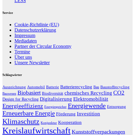
LESS
Service
Cookie-Richtlinie (EU)
Datenschutzerklärung
Impressum
Mediadaten
Partner der Circular Economy
Termine
Über uns
Unsere Newsletter
Schlagwörter
Batterierecycling
Auszeichnung
Baustoffrecycling
Automobil
Batterie
Bau
Biobasiert
CO2
chemisches Recycling
Biodiversität
Bauwesen
Digitalisierung
Elektromobilität
Design for Recycling
Energiewende
Energieeffizienz
Entsorgung
Energiespeicher
Erneuerbare Energie
Investition
Förderung
Klimaschutz
Kooperation
Konjunktur
Kreislaufwirtschaft
Kunststoffverpackungen