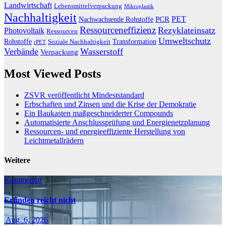
Landwirtschaft
Lebensmittelverpackung
Mikroplastik
Nachhaltigkeit
PET
Nachwachsende Rohstoffe
PCR
Ressourceneffizienz
Rezyklateinsatz
Photovoltaik
Ressourcen
Umweltschutz
Transformation
Rohstoffe
Soziale Nachhaltigkeit
rPET
Verbände
Wasserstoff
Verpackung
Most Viewed Posts
ZSVR veröffentlicht Mindeststandard
Erbschaften und Zinsen und die Krise der Demokratie
Ein Baukasten maßgeschneiderter Compounds
Automatisierte Anschlussprüfung und Energienetzplanung
Ressourcen- und energieeffiziente Herstellung von
Leichtmetallrädern
Weitere
Kommentar
Erfinden reicht nicht
Aug. 6, 2026