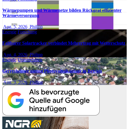
Wärmepumpen und Wärmenetze bilden Rückgrat effizienter
Wärmeversorgung
Aug. 5, 2026
Philipp
Energie
Forschung
Faltbarer Solartracker verbindet Mehrertrag mit Wetterschutz
Aug. 4, 2026
Philipp
Energie
Unternehmen
Gerresheimer nimmt Photovoltaikanlage in Betrieb
Aug. 3, 2026
Philipp