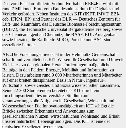
Das vom KIT koordinierte Verbundvorhaben REF4FU wird mit
rund 7 Millionen Euro vom Bundesministerium für Digitales und
Verkehr gefördert. Neben Instituten des KIT (IKFT, IMVT, EBI-
ceb, IFKM, IIP) sind Partner das DLR — Deutsches Zentrum für
Luft- und Raumfahrt, das Deutsche Biomasse-Forschungszentrum
(DBFZ), die Technische Universität Bergakademie Freiberg sowie
der Chemieanlagenbau Chemnitz, die BASF, EDL Anlagenbau
sowie Ineratec; die Raffinerie MiRO, Porsche und ASG sind
assoziierte Partner.
Als „Die Forschungsuniversität in der Helmholtz-Gemeinschaft“
schafft und vermittelt das KIT Wissen für Gesellschaft und Umwelt.
Ziel ist es, zu den globalen Herausforderungen maßgebliche
Beiträge in den Feldern Energie, Mobilität und Information zu
leisten. Dazu arbeiten rund 9 800 Mitarbeiterinnen und Mitarbeiter
auf einer breiten disziplinären Basis in Natur-, Ingenieur-,
Wirtschafts- sowie Geistes- und Sozialwissenschaften zusammen.
Seine 22 300 Studierenden bereitet das KIT durch ein
forschungsorientiertes universitäres Studium auf
verantwortungsvolle Aufgaben in Gesellschaft, Wirtschaft und
Wissenschaft vor. Die Innovationstätigkeit am KIT schlägt die
Brücke zwischen Erkenntnis und Anwendung zum
gesellschaftlichen Nutzen, wirtschaftlichen Wohlstand und Erhalt
unserer natürlichen Lebensgrundlagen. Das KIT ist eine der
deutschen Exzellenzuniversitäten.