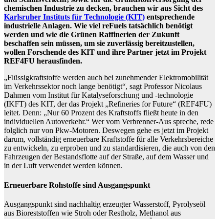
chemischen Industrie zu decken, brauchen wir aus Sicht des
Karlsruher Instituts für Technologie (KIT)
entsprechende
industrielle Anlagen. Wie viel reFuels tatsächlich benötigt
werden und wie die Grünen Raffinerien der Zukunft
beschaffen sein müssen, um sie zuverlässig bereitzustellen,
wollen Forschende des KIT und ihre Partner jetzt im Projekt
REF4FU herausfinden.
„Flüssigkraftstoffe werden auch bei zunehmender Elektromobilität
im Verkehrssektor noch lange benötigt“, sagt Professor Nicolaus
Dahmen vom Institut für Katalyseforschung und -technologie
(IKFT) des KIT, der das Projekt „Refineries for Future“ (REF4FU)
leitet. Denn: „Nur 60 Prozent des Kraftstoffs fließt heute in den
individuellen Autoverkehr.“ Wer vom Verbrenner-Aus spreche, rede
folglich nur von Pkw-Motoren. Deswegen gehe es jetzt im Projekt
darum, vollständig erneuerbare Kraftstoffe für alle Verkehrsbereiche
zu entwickeln, zu erproben und zu standardisieren, die auch von den
Fahrzeugen der Bestandsflotte auf der Straße, auf dem Wasser und
in der Luft verwendet werden können.
Erneuerbare Rohstoffe sind Ausgangspunkt
Ausgangspunkt sind nachhaltig erzeugter Wasserstoff, Pyrolyseöl
aus Bioreststoffen wie Stroh oder Restholz, Methanol aus