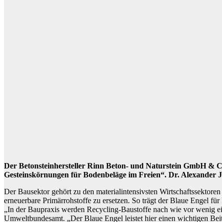
Der Betonsteinhersteller Rinn Beton- und Naturstein GmbH & Co.
Gesteinskörnungen für Bodenbeläge im Freien“. Dr. Alexander Ja
Der Bausektor gehört zu den materialintensivsten Wirtschaftssektoren 
erneuerbare Primärrohstoffe zu ersetzen. So trägt der Blaue Engel f
„In der Baupraxis werden Recycling-Baustoffe nach wie vor wenig eing
Umweltbundesamt. „Der Blaue Engel leistet hier einen wichtigen Beit