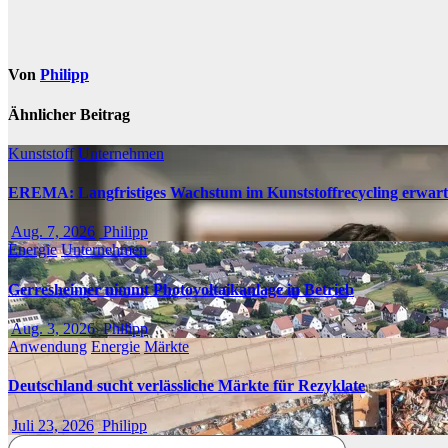
Von
Philipp
Ähnlicher Beitrag
Kunststoff
Unternehmen
EREMA: Langfristiges Wachstum im Kunststoffrecycling erwart
Aug. 7, 2026
Philipp
Energie
Unternehmen
Gerresheimer nimmt Photovoltaikanlage in Betrieb
Aug. 3, 2026
Philipp
Anwendung
Energie
Märkte
Deutschland sucht verlässliche Märkte für Rezyklate
Juli 23, 2026
Philipp