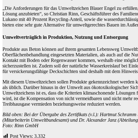
„Die Anforderungen für das Umweltzeichen Blauer Engel zu erfüllen,
Lösung anzubieten“, so Christian Rinn, Geschäftsführer des Familien
Lukano mit 40 Prozent Recycling-Anteil, sowie die wasserdurchlässi
bieten eine sehr gute Alternative für umweltgerechtes Bauen im ⁠Außen
Umweltverträglich in Produktion, Nutzung und Entsorgung
Produkte aus Beton können auf ihrem gesamten Lebensweg Umweltbel
Oberflächenbehandlung eingesetzten Materialien, als auch auf die Nu
Kontakt mit Boden oder Regenwasser kommen, weshalb eine möglichst
sicherzustellen ist. Zudem soll der natürliche Wasserkreislauf bei Ei
für versickerungsfähige Deckschichten sind deshalb mit dem Hinweis
Mit diesem Umweltzeichen sollen Produkte gekennzeichnet werden kön
als üblich. Darüber hinaus in der Umwelt aus ökotoxikologischer Sicht
Umweltzeichens ist es, dass die Kriterien klimaschonende Lösungen 
wird, ist die Kompensation von nicht vermeidbaren und nicht mehr r
Treibhausgase vermieden beziehungsweise reduziert werden.
Bild oben: Bei der Übergabe des Zertifikats (v.l.): Hartmut Schram
(Mitarbeiterin Umweltbundesamt) und Dr. Alexander Janz (Abteilun
Foto: Rinn GmbH
Post Views:
3.332