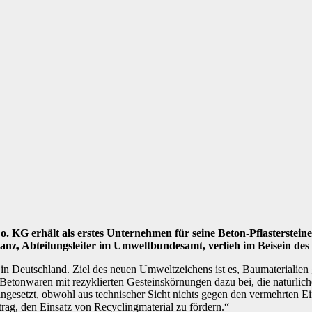
 KG erhält als erstes Unternehmen für seine Beton-Pflasterstein
nz, Abteilungsleiter im Umweltbundesamt, verlieh im Beisein des 
in Deutschland. Ziel des neuen Umweltzeichens ist es, Baumaterialien g
ür Betonwaren mit rezyklierten Gesteinskörnungen dazu bei, die natürl
esetzt, obwohl aus technischer Sicht nichts gegen den vermehrten Einsa
rag, den Einsatz von Recyclingmaterial zu fördern.“