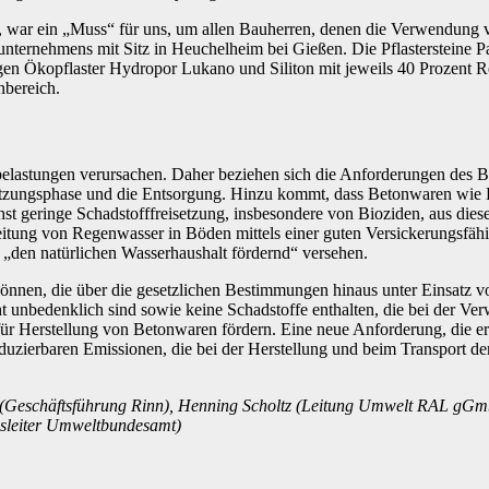
 war ein „Muss“ für uns, um allen Bauherren, denen die Verwendung vo
unternehmens mit Sitz in Heuchelheim bei Gießen. Die Pflastersteine 
gen Ökopflaster Hydropor Lukano und Siliton mit jeweils 40 Prozent R
bereich⁠.
astungen verursachen. Daher beziehen sich die Anforderungen des Bla
tzungsphase und die Entsorgung. Hinzu kommt, dass Betonwaren wie Pfla
 geringe Schadstofffreisetzung, insbesondere von Bioziden, aus dies
nleitung von Regenwasser in Böden mittels einer guten Versickerungsfähi
 „den natürlichen Wasserhaushalt fördernd“ versehen.
nen, die über die gesetzlichen Bestimmungen hinaus unter Einsatz von
 unbedenklich sind sowie keine Schadstoffe enthalten, die bei der Verw
für Herstellung von Betonwaren fördern. Eine neue Anforderung, die 
eduzierbaren Emissionen, die bei der Herstellung und beim Transport 
m (Geschäftsführung Rinn), Henning Scholtz (Leitung Umwelt RAL gGmb
gsleiter Umweltbundesamt)