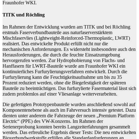
Fraunhofer WKI.
TITK und Röchling
Im Rahmen der Entwicklung wurden am TITK und bei Röchling
erstmals Faserverbundbauteile aus naturfaserverstärktem
Mischfaservlies (Lightweight-Reinforced-Thermoplastic, LWRT)
realisiert. Das entwickelte Produkt erfüllt nicht nur die
mechanischen Anforderungen. Es widersteht insbesondere auch den
Herausforderungen, die durch die feuchte Einsatzumgebung
hervorgerufen werden. Zur Hydrophobierung von Flachs- und
Hanffasern für LWRT-Bauteile wurde am Fraunhofer WKI ein
kontinuierliches Furfurylierungsverfahren entwickelt. Durch die
Furfurylierung kann die Feuchtigkeitsaufnahme um bis zu 35
Prozent reduziert werden, ohne die Biegefestigkeit der späteren
Bauteile zu beeinträchtigen. Das furfurylierte Fasermaterial lässt sich
zudem problemlos auf einer Vliesanlage weiterverarbeiten.
Die gefertigten Prototypenbauteile wurden anschließend sowohl auf
Komponentenebene als auch im Fahrversuch intensiv getestet. Dazu
dienten unter anderem die Fahrzeuge der neuen „Premium Platform
Electric“ (PPE) des VW-Konzerns. Im Rahmen der
Serienerprobung konnten bereits Langzeiterfahrungen gesammelt
werden. Das erfreuliche Ergebnis dieser Tests: Die neu entwickelten
Bioverbundwerkstoffe erfüllen alle Standardanforderungen an