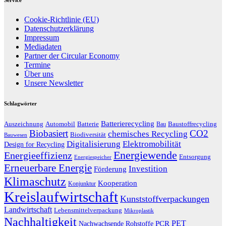
Cookie-Richtlinie (EU)
Datenschutzerklärung
Impressum
Mediadaten
Partner der Circular Economy
Termine
Über uns
Unsere Newsletter
Schlagwörter
Batterierecycling
Auszeichnung
Baustoffrecycling
Automobil
Batterie
Bau
Biobasiert
CO2
chemisches Recycling
Biodiversität
Bauwesen
Digitalisierung
Elektromobilität
Design for Recycling
Energiewende
Energieeffizienz
Entsorgung
Energiespeicher
Erneuerbare Energie
Investition
Förderung
Klimaschutz
Kooperation
Konjunktur
Kreislaufwirtschaft
Kunststoffverpackungen
Landwirtschaft
Lebensmittelverpackung
Mikroplastik
Nachhaltigkeit
PET
Nachwachsende Rohstoffe
PCR