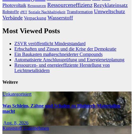
Ressourceneffizienz
Rezyklateinsatz
Photovoltaik
Ressourcen
Umweltschutz
Transformation
Rohstoffe
Soziale Nachhaltigkeit
rPET
Verbände
Wasserstoff
Verpackung
Most Viewed Posts
ZSVR veröffentlicht Mindeststandard
Erbschaften und Zinsen und die Krise der Demokratie
Ein Baukasten maßgeschneiderter Compounds
Automatisierte Anschlussprüfung und Energienetzplanung
Ressourcen- und energieeffiziente Herstellung von
Leichtmetallrädern
Weitere
Unkategorisiert
Was Schleim, Zähne und Schalen zu Hightech-Materialien
macht
Aug. 8, 2026
Kunststoff
Unternehmen