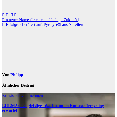
Beitragsnavigation
Ein neuer Name für eine nachhaltige Zukunft
Erfolgreicher Testlauf: Pyrolyseöl aus Altreifen
Von
Philipp
Ähnlicher Beitrag
Kunststoff
Unternehmen
EREMA: Langfristiges Wachstum im Kunststoffrecycling
erwartet