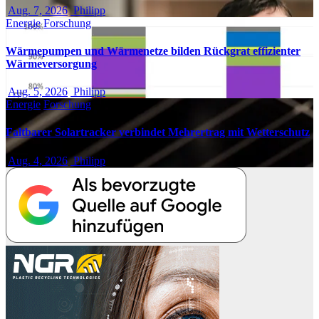
Aug. 7, 2026
Philipp
Energie
Forschung
Wärmepumpen und Wärmenetze bilden Rückgrat effizienter
Wärmeversorgung
Aug. 5, 2026
Philipp
Energie
Forschung
Faltbarer Solartracker verbindet Mehrertrag mit Wetterschutz
Aug. 4, 2026
Philipp