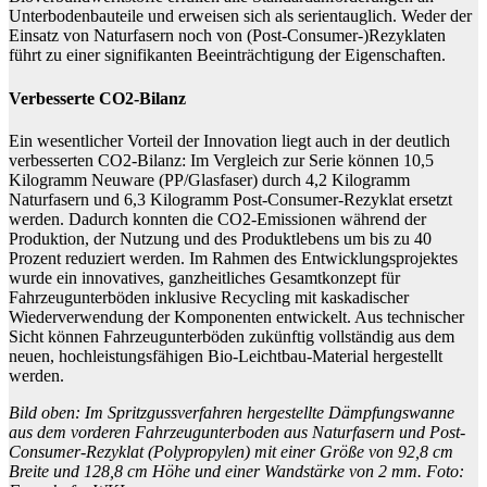
Unterbodenbauteile und erweisen sich als serientauglich. Weder der
Einsatz von Naturfasern noch von (Post-Consumer-)Rezyklaten
führt zu einer signifikanten Beeinträchtigung der Eigenschaften.
Verbesserte CO2-Bilanz
Ein wesentlicher Vorteil der Innovation liegt auch in der deutlich
verbesserten CO2-Bilanz: Im Vergleich zur Serie können 10,5
Kilogramm Neuware (PP/Glasfaser) durch 4,2 Kilogramm
Naturfasern und 6,3 Kilogramm Post-Consumer-Rezyklat ersetzt
werden. Dadurch konnten die CO2-Emissionen während der
Produktion, der Nutzung und des Produktlebens um bis zu 40
Prozent reduziert werden. Im Rahmen des Entwicklungsprojektes
wurde ein innovatives, ganzheitliches Gesamtkonzept für
Fahrzeugunterböden inklusive Recycling mit kaskadischer
Wiederverwendung der Komponenten entwickelt. Aus technischer
Sicht können Fahrzeugunterböden zukünftig vollständig aus dem
neuen, hochleistungsfähigen Bio-Leichtbau-Material hergestellt
werden.
Bild oben: Im Spritzgussverfahren hergestellte Dämpfungswanne
aus dem vorderen Fahrzeugunterboden aus Naturfasern und Post-
Consumer-Rezyklat (Polypropylen) mit einer Größe von 92,8 cm
Breite und 128,8 cm Höhe und einer Wandstärke von 2 mm. Foto: