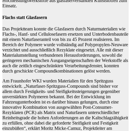
Hochleistungswerkstoffe aus glasfaserverstärkten Kunststoffen zum
Einsatz.
Flachs statt Glasfasern
Das Projektteam konnte die Glasfasern durch Naturmaterialien wie
Flachs-, Hanf- und Cellulosefasern ersetzen und Unterbodenbauteile
mit einem Naturfaseranteil von bis zu 45 Prozent realisieren. Im
Bereich der Polymere wurde vollständig auf Polypropylen-Neuware
verzichtet und ausschließlich Rezyklate eingesetzt. Alle mit dieser
Materialumstellung verbundenen Herausforderungen, sowohl die
geringeren mechanischen Ausgangseigenschaften der Werkstoffe als
auch die zeitlich eingeschränkten Verarbeitungsfenster, konnten
durch geschickte Compoundkombinationen gelöst werden.
Am Fraunhofer WKI wurden Materialien für den Spritzguss
entwickelt. „Naturfaser-Spritzguss-Compounds sind bisher vor
allem durch Festigkeits- und Steifigkeitssteigerungen gegenüber
unverstärkten Polymeren bekannt. Bei der Entwicklung im
Fahrzeugunterboden ist es darüber hinaus gelungen, durch eine
innovative Kombination von ausgewählten Post-Consumer-
Rezyklaten (PCR) als Matrix und Naturfasern unterschiedlicher
Reinheitsgrade die hohen Anforderungen an die Kaltschlagzähigkeit
zu erfüllen, ohne dabei die geforderte Steifigkeit und Festigkeit
einzubüßen“, erklärt Moritz Micke-Camuz, Projektleiter am