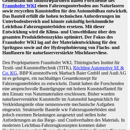
Gemeinsam mit Industriepartnern haben Forschende des
Fraunhofer WKI
einen Fahrzeugunterboden aus Naturfasern
sowie recycelten Kunststoffen für den Automobilbau entwickelt.
Das Bauteil erfüllt die hohen technischen Anforderungen im
Unterbodenbereich und könnte zukünftig herkömmliche
Leichtbau-Fahrzeugunterböden ersetzen. Mit dieser
Entwicklung wird die Klima- und Umweltbilanz über den
gesamten Produktlebenszyklus optimiert. Der Fokus des
Fraunhofer WKI lag auf der Materialentwicklung für den
Spritzguss sowie auf der Hydrophobierung von Flachs- und
Hanffasern für naturfaserverstärkte Mischfaservliese.
Den Projektpartnern Fraunhofer WKI, Thüringisches Institut für
Textil- und Kunststofftechnik (TITK),
Röchling Automotive SE &
Co. KG
, BBP Kunststoffwerk Marbach Baier GmbH und Audi AG
ist es gelungen, ein nachhaltiges Gesamtkonzept für
Fahrzeugunterböden zu entwickeln. Damit haben die Forschenden
eine anspruchsvolle Bauteilgruppe mit hohem Kunststoffanteil für
den Einsatz von Naturmaterialien erschlossen. Bisher wurden
naturfaserverstärkte Kunststoffe im Automobil hauptsächlich für
Verkleidungsteile ohne nennenswerte mechanische Aufgaben
eingesetzt. Strukturelle Bauteile wie Fahrzeugunterböden sind
jedoch enormen Belastungen ausgesetzt und stellen hohe
Anforderungen an das Biege- und Crashverhalten des Materials. In
modernen Leichtbau-Fahrzeugkonzepten kommen daher