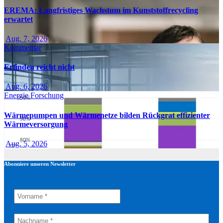
EREMA: Langfristiges Wachstum im Kunststoffrecycling
erwartet
Aug. 7, 2026
Kommentar
Erfinden reicht nicht
Aug. 6, 2026
Energie
Forschung
Wärmepumpen und Wärmenetze bilden Rückgrat effizienter
Wärmeversorgung
Aug. 5, 2026
Abonniere unseren Newsletter