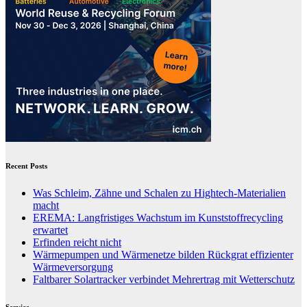
Recent Posts
Was Schleim, Zähne und Schalen zu Hightech-Materialien
macht
EREMA: Langfristiges Wachstum im Kunststoffrecycling
erwartet
Erfinden reicht nicht
Wärmepumpen und Wärmenetze bilden Rückgrat effizienter
Wärmeversorgung
Faltbarer Solartracker verbindet Mehrertrag mit Wetterschutz
Service