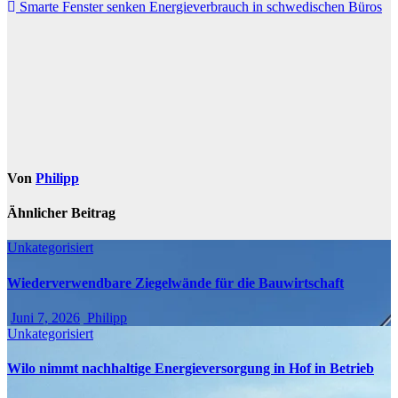
Smarte Fenster senken Energieverbrauch in schwedischen Büros
Von
Philipp
Ähnlicher Beitrag
Unkategorisiert
Wiederverwendbare Ziegelwände für die Bauwirtschaft
Juni 7, 2026
Philipp
Unkategorisiert
Wilo nimmt nachhaltige Energieversorgung in Hof in Betrieb