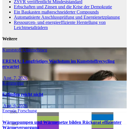
ZSVR veröffentlicht Mindeststandard
Erbschaften und Zinsen und die Krise der Demokratie
Ein Baukasten maßgeschneiderter Compounds
Automatisierte Anschlussprüfung und Energienetzplanung
Ressourcen- und energieeffiziente Herstellung von
Leichtmetallrädern
Weitere
Kunststoff
Unternehmen
EREMA: Langfristiges Wachstum im Kunststoffrecycling
erwartet
Aug. 7, 2026
Kommentar
Erfinden reicht nicht
Aug. 6, 2026
Energie
Forschung
Wärmepumpen und Wärmenetze bilden Rückgrat effizienter
Wärmeversorgung