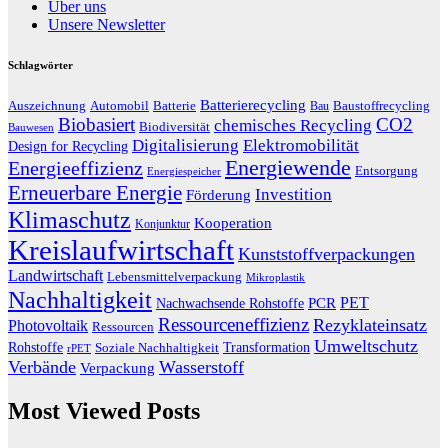
Über uns
Unsere Newsletter
Schlagwörter
Batterierecycling
Auszeichnung
Baustoffrecycling
Automobil
Batterie
Bau
Biobasiert
CO2
chemisches Recycling
Biodiversität
Bauwesen
Digitalisierung
Elektromobilität
Design for Recycling
Energiewende
Energieeffizienz
Entsorgung
Energiespeicher
Erneuerbare Energie
Investition
Förderung
Klimaschutz
Kooperation
Konjunktur
Kreislaufwirtschaft
Kunststoffverpackungen
Landwirtschaft
Lebensmittelverpackung
Mikroplastik
Nachhaltigkeit
PET
Nachwachsende Rohstoffe
PCR
Ressourceneffizienz
Rezyklateinsatz
Photovoltaik
Ressourcen
Umweltschutz
Transformation
Rohstoffe
Soziale Nachhaltigkeit
rPET
Verbände
Wasserstoff
Verpackung
Most Viewed Posts