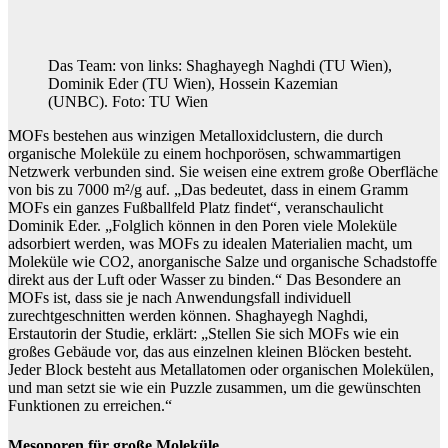
Das Team: von links: Shaghayegh Naghdi (TU Wien),
Dominik Eder (TU Wien), Hossein Kazemian
(UNBC). Foto: TU Wien
MOFs bestehen aus winzigen Metalloxidclustern, die durch
organische Moleküle zu einem hochporösen, schwammartigen
Netzwerk verbunden sind. Sie weisen eine extrem große Oberfläche
von bis zu 7000 m²/g auf. „Das bedeutet, dass in einem Gramm
MOFs ein ganzes Fußballfeld Platz findet“, veranschaulicht
Dominik Eder. „Folglich können in den Poren viele Moleküle
adsorbiert werden, was MOFs zu idealen Materialien macht, um
Moleküle wie CO2, anorganische Salze und organische Schadstoffe
direkt aus der Luft oder Wasser zu binden.“ Das Besondere an
MOFs ist, dass sie je nach Anwendungsfall individuell
zurechtgeschnitten werden können. Shaghayegh Naghdi,
Erstautorin der Studie, erklärt: „Stellen Sie sich MOFs wie ein
großes Gebäude vor, das aus einzelnen kleinen Blöcken besteht.
Jeder Block besteht aus Metallatomen oder organischen Molekülen,
und man setzt sie wie ein Puzzle zusammen, um die gewünschten
Funktionen zu erreichen.“
Mesoporen für große Moleküle