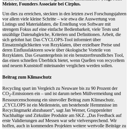
Meister, Founders Associate bei Cirplus.
Um dies zu erreichen, steckten in den letzten zwei Forschungsjahren
vor allem viele kleine Schritte – wie etwa die Auswertung von
Listings und Materialdaten, die Erstellung von Software mit
strengem Fokus auf eine einfache Bedienbarkeit, viele Tests und
unzählige Datenabgleiche, Kriterien und Definitionen. Arbeit, die
sich gelohnt hat: Das CYCLOPS-Tool informiert über
Einsatzmöglichkeiten von Rezyklaten, über erzielbare Preise und
deren Einflussfaktoren sowie über ökologische Vorteile von
Rezyklaten. Das Gesamtergebnis ist ein benutzerfreundliches Tool,
das einen schnellen Überblick bietet, wenn Quellen von recyceltem
und neuem Kunststoff miteinander verglichen werden sollen.
Beitrag zum Klimaschutz
Recycling spart im Vergleich zu Neuware bis zu 90 Prozent der
CO
-Emissionen ein – und ist darum neben Müllvermeidung und
2
Ressourcenschonung ein sinnvoller Beitrag zum Klimaschutz.
„CYCLOPS ist ein Meilenstein, um bestehende Hemmnisse im
Recyclingmarkt abzubauen“, sagt Jan Werner, Gruppenleiter
Nachhaltige und Zirkuläre Produkte am SKZ. „Das Feedback auf
erste Validierungen auf Messen war sehr vielversprechend. Wir
hoffen, auch in kommenden Projekten weitere wertvolle Beiträge zu