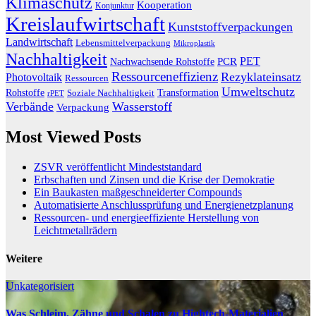
Klimaschutz
Kooperation
Konjunktur
Kreislaufwirtschaft
Kunststoffverpackungen
Landwirtschaft
Lebensmittelverpackung
Mikroplastik
Nachhaltigkeit
PET
Nachwachsende Rohstoffe
PCR
Ressourceneffizienz
Rezyklateinsatz
Photovoltaik
Ressourcen
Umweltschutz
Transformation
Rohstoffe
Soziale Nachhaltigkeit
rPET
Verbände
Wasserstoff
Verpackung
Most Viewed Posts
ZSVR veröffentlicht Mindeststandard
Erbschaften und Zinsen und die Krise der Demokratie
Ein Baukasten maßgeschneiderter Compounds
Automatisierte Anschlussprüfung und Energienetzplanung
Ressourcen- und energieeffiziente Herstellung von
Leichtmetallrädern
Weitere
Unkategorisiert
Was Schleim, Zähne und Schalen zu Hightech-Materialien