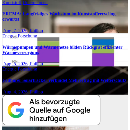
Kunststoff
Unternehmen
EREMA: Langfristiges Wachstum im Kunststoffrecycling
erwartet
Aug. 7, 2026
Philipp
Energie
Forschung
Wärmepumpen und Wärmenetze bilden Rückgrat effizienter
Wärmeversorgung
Aug. 5, 2026
Philipp
Energie
Forschung
Faltbarer Solartracker verbindet Mehrertrag mit Wetterschutz
Aug. 4, 2026
Philipp