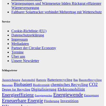
Wärmepumpen und Wärmenetze bilden Rückgrat effizienter
Wärmeversorgung
Faltbarer Solartracker verbindet Mehrertrag mit Wetterschutz
Service
Cookie-Richtlinie (EU)
Datenschutzerklärung
Impressum
Mediadaten
Partner der Circular Economy
Termine
Über uns
Unsere Newsletter
Schlagwörter
Batterierecycling
Auszeichnung
Baustoffrecycling
Automobil
Batterie
Bau
Biobasiert
CO2
chemisches Recycling
Biodiversität
Bauwesen
Digitalisierung
Elektromobilität
Design for Recycling
Energiewende
Energieeffizienz
Entsorgung
Energiespeicher
Erneuerbare Energie
Investition
Förderung