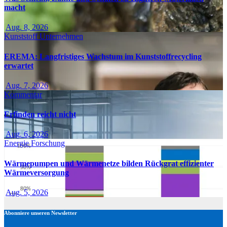
macht
Aug. 8, 2026
Kunststoff
Unternehmen
EREMA: Langfristiges Wachstum im Kunststoffrecycling
erwartet
Aug. 7, 2026
Kommentar
Erfinden reicht nicht
Aug. 6, 2026
Energie
Forschung
Wärmepumpen und Wärmenetze bilden Rückgrat effizienter
Wärmeversorgung
Aug. 5, 2026
Abonniere unseren Newsletter