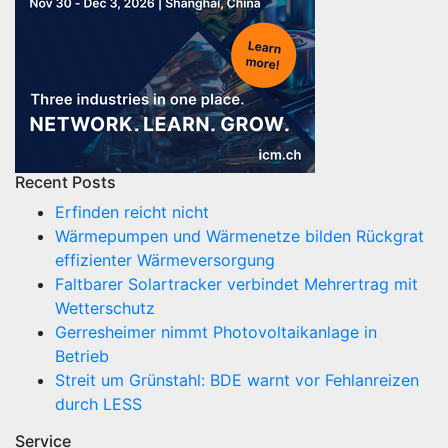
Recent Posts
Erfinden reicht nicht
Wärmepumpen und Wärmenetze bilden Rückgrat
effizienter Wärmeversorgung
Faltbarer Solartracker verbindet Mehrertrag mit
Wetterschutz
Gerresheimer nimmt Photovoltaikanlage in
Betrieb
Streit um Grünstahl: BDE warnt vor Fehlanreizen
durch LESS
Service