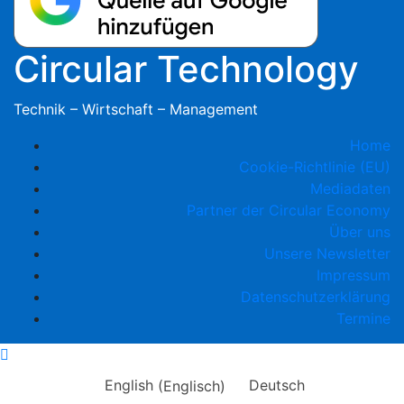
Circular Technology
Technik – Wirtschaft – Management
Home
Cookie-Richtlinie (EU)
Mediadaten
Partner der Circular Economy
Über uns
Unsere Newsletter
Impressum
Datenschutzerklärung
Termine
English
(
Englisch
)
Deutsch