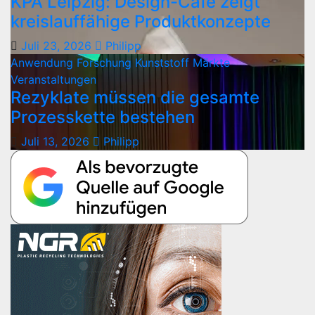
KPA Leipzig: Design-Café zeigt
kreislauffähige Produktkonzepte
Juli 23, 2026
Philipp
Anwendung
Forschung
Kunststoff
Märkte
Veranstaltungen
Rezyklate müssen die gesamte
Prozesskette bestehen
Juli 13, 2026
Philipp