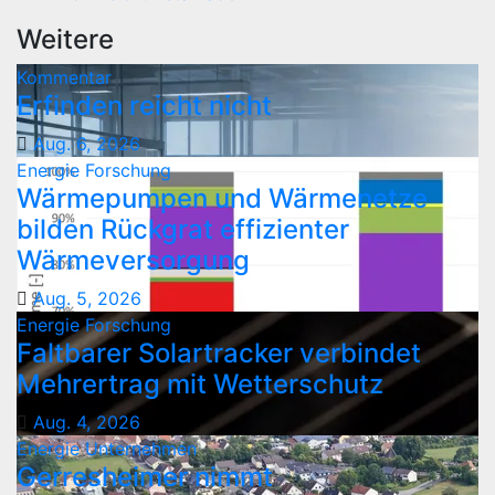
Weitere
Kommentar
Erfinden reicht nicht
Aug. 6, 2026
Energie
Forschung
Wärmepumpen und Wärmenetze
bilden Rückgrat effizienter
Wärmeversorgung
Aug. 5, 2026
Energie
Forschung
Faltbarer Solartracker verbindet
Mehrertrag mit Wetterschutz
Aug. 4, 2026
Energie
Unternehmen
Gerresheimer nimmt