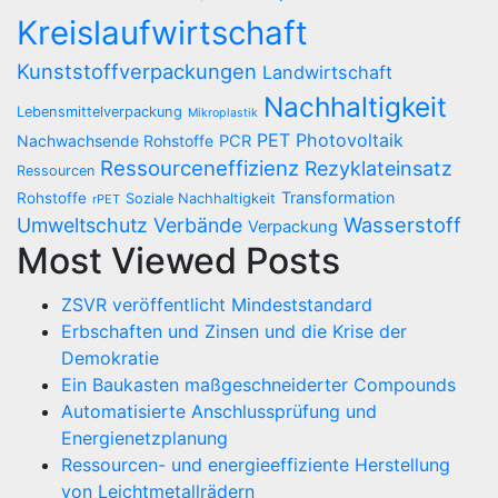
Kreislaufwirtschaft
Kunststoffverpackungen
Landwirtschaft
Nachhaltigkeit
Lebensmittelverpackung
Mikroplastik
PET
Photovoltaik
Nachwachsende Rohstoffe
PCR
Ressourceneffizienz
Rezyklateinsatz
Ressourcen
Transformation
Rohstoffe
Soziale Nachhaltigkeit
rPET
Wasserstoff
Umweltschutz
Verbände
Verpackung
Most Viewed Posts
ZSVR veröffentlicht Mindeststandard
Erbschaften und Zinsen und die Krise der
Demokratie
Ein Baukasten maßgeschneiderter Compounds
Automatisierte Anschlussprüfung und
Energienetzplanung
Ressourcen- und energieeffiziente Herstellung
von Leichtmetallrädern